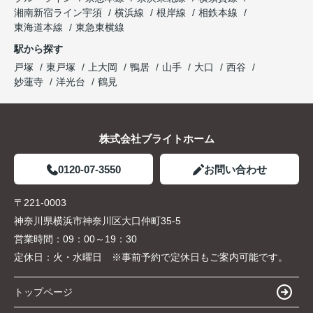
湘南新宿ライン宇須
横浜線
根岸線
相鉄本線
東海道本線
東急東横線
駅から探す
戸塚
東戸塚
上大岡
鴨居
山手
大口
西谷
妙蓮寺
洋光台
鶴見
株式会社ブライトホーム
0120-07-3550
お問い合わせ
〒221-0003
神奈川県横浜市神奈川区大口仲町35-5
営業時間：
09：00～19：30
定休日：
火・水曜日 ※事前予約で定休日もご案内可能です。
トップページ