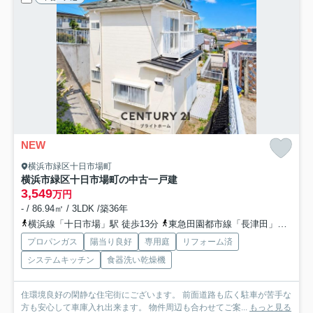
NEW
横浜市緑区十日市場町
横浜市緑区十日市場町の中古一戸建
3,549
万円
- / 86.94㎡ / 3LDK /築36年
横浜線「十日市場」駅 徒歩13分
東急田園都市線「長津田」駅 徒歩23分
プロパンガス
陽当り良好
専用庭
リフォーム済
システムキッチン
食器洗い乾燥機
住環境良好の閑静な住宅街にございます。 前面道路も広く駐車が苦手な
方も安心して車庫入れ出来ます。 物件周辺も合わせてご案...
もっと見る