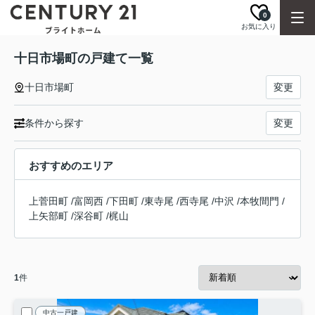
0
お気に入り
十日市場町の戸建て一覧
十日市場町
変更
条件から探す
変更
おすすめのエリア
上菅田町
/
富岡西
/
下田町
/
東寺尾
/
西寺尾
/
中沢
/
本牧間門
/
上矢部町
/
深谷町
/
梶山
1
件
中古一戸建