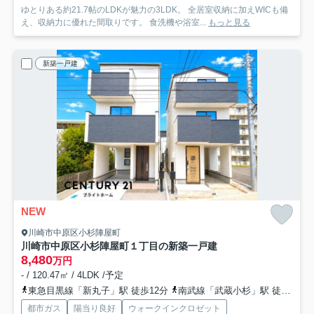
ゆとりある約21.7帖のLDKが魅力の3LDK。 全居室収納に加えWICも備
え、収納力に優れた間取りです。 食洗機や浴室...
もっと見る
新築一戸建
NEW
川崎市中原区小杉陣屋町
川崎市中原区小杉陣屋町１丁目の新築一戸建
8,480
万円
- / 120.47㎡ / 4LDK /予定
東急目黒線「新丸子」駅 徒歩12分
南武線「武蔵小杉」駅 徒歩17分
都市ガス
陽当り良好
ウォークインクロゼット