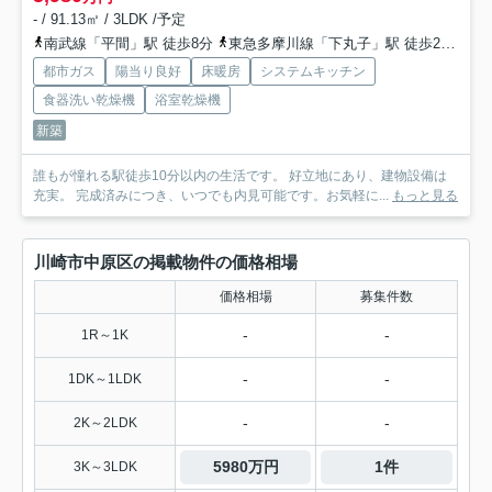
- / 91.13㎡ / 3LDK /予定
南武線「平間」駅 徒歩8分
東急多摩川線「下丸子」駅 徒歩22分
湘
都市ガス
陽当り良好
床暖房
システムキッチン
食器洗い乾燥機
浴室乾燥機
新築
誰もが憧れる駅徒歩10分以内の生活です。 好立地にあり、建物設備は
充実。 完成済みにつき、いつでも内見可能です。お気軽に...
もっと見る
川崎市中原区の掲載物件の価格相場
価格相場
募集件数
-
-
1R～1K
-
-
1DK～1LDK
-
-
2K～2LDK
5980万円
1件
3K～3LDK