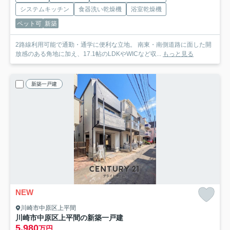
システムキッチン
食器洗い乾燥機
浴室乾燥機
ペット可
新築
2路線利用可能で通勤・通学に便利な立地。 南東・南側道路に面した開
放感のある角地に加え、17.1帖のLDKやWICなど収...
もっと見る
新築一戸建
NEW
川崎市中原区上平間
川崎市中原区上平間の新築一戸建
5,980
万円