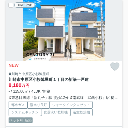
新築一戸建
NEW
川崎市中原区小杉陣屋町
川崎市中原区小杉陣屋町１丁目の新築一戸建
8,180
万円
- / 125.86㎡ / 4LDK /新築
東急目黒線「新丸子」駅 徒歩12分
南武線「武蔵小杉」駅 徒歩17分
都市ガス
陽当り良好
ウォークインクロゼット
システムキッチン
食器洗い乾燥機
浴室乾燥機
ペット可
新築