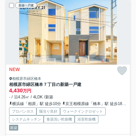
新築一戸建
NEW
相模原市緑区橋本
相模原市緑区橋本７丁目の新築一戸建
4,430
万円
- / 114.26㎡ / 4LDK /新築
横浜線「相原」駅 徒歩10分
京王相模原線「橋本」駅 徒歩18分
相
プロパンガス
陽当り良好
ウォークインクロゼット
システムキッチン
食器洗い乾燥機
浴室乾燥機
新築