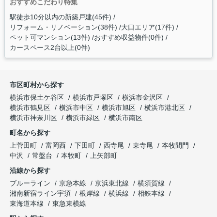
おすすめこだわり特集
駅徒歩10分以内の新築戸建(45件)
リフォーム・リノベーション(38件)
大口エリア(17件)
ペット可マンション(13件)
おすすめ収益物件(0件)
カースペース2台以上(0件)
市区町村から探す
横浜市保土ケ谷区
横浜市戸塚区
横浜市金沢区
横浜市鶴見区
横浜市中区
横浜市旭区
横浜市港北区
横浜市神奈川区
横浜市緑区
横浜市南区
町名から探す
上菅田町
富岡西
下田町
西寺尾
東寺尾
本牧間門
中沢
常盤台
本牧町
上矢部町
沿線から探す
ブルーライン
京急本線
京浜東北線
横須賀線
湘南新宿ライン宇須
根岸線
横浜線
相鉄本線
東海道本線
東急東横線