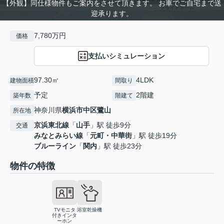
【外観】同仕様物件もご案内をさせて頂きます。 お車でご自宅まで送
迎承ります。
7,780万円
価格
支払いシミュレーション
97.30㎡
4LDK
建物面積
間取り
予定
2階建
築年数
階建て
神奈川県
横浜市中区
鷺山
所在地
京浜東北線
「
山手
」駅 徒歩9分
交通
みなとみらい線
「
元町・中華街
」駅 徒歩19分
ブルーライン
「
関内
」駅 徒歩23分
物件の特徴
TVモニタ
浴室乾燥機
付きインタ
ーホン