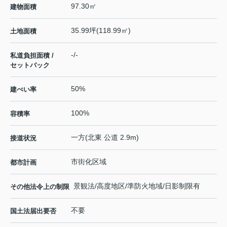
97.30㎡
建物面積
35.99坪(118.99㎡)
土地面積
-/-
私道負担面積 /
セットバック
50%
建ぺい率
100%
容積率
一方(北東 公道 2.9m)
接道状況
市街化区域
都市計画
景観法/高度地区/準防火地域/日影制限有
その他法令上の制限
不要
国土法届出要否