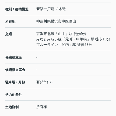
新築一戸建 / 木造
種別 / 建物構造
神奈川県
横浜市中区
鷺山
所在地
京浜東北線
「
山手
」駅 徒歩9分
交通
みなとみらい線
「
元町・中華街
」駅 徒歩19分
ブルーライン
「
関内
」駅 徒歩23分
-
修繕積立金
-
修繕積立基金
有(2台) / -
駐車場 / 月額
その他条件
所有権
土地権利