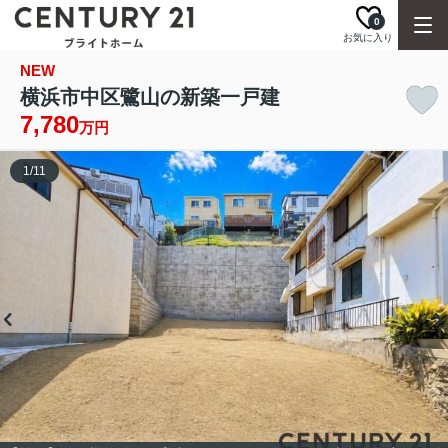
0
お気に入り
NEW
横浜市中区鷺山の新築一戸建
7,780
万円
1
/
11