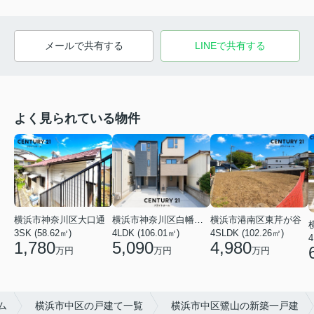
メールで共有する
LINEで共有する
よく見られている物件
横浜市神奈川区大口通
横浜市港南区東芹が谷
横浜市神奈川区白幡東町
3SK (58.62㎡)
4SLDK (102.26㎡)
4LDK (106.01㎡)
4
1,780
4,980
5,090
万円
万円
万円
ム
横浜市中区の戸建て一覧
横浜市中区鷺山の新築一戸建