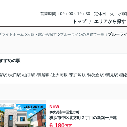
営業時間：09：00～19：30 定休日：火・
トップ
エリアから探す
ブルーライ
ブライトホーム
沿線・駅から探す
ブルーラインの戸建て一覧
すすめの駅
塚駅
/
大口駅
/
山手駅
/
鴨居駅
/
上大岡駅
/
東戸塚駅
/
洋光台駅
/
鶴見駅
/
西
新築一戸建
NEW
横浜市中区
北方町
横浜市中区北方町２丁目の新築一戸建
6,180
万円