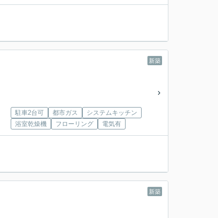
新築
駐車2台可
都市ガス
システムキッチン
浴室乾燥機
フローリング
電気有
新築