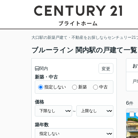
大口駅の新築戸建て・不動産をお探しならセンチュリー21
ブルーライン 関内駅の戸建て一覧
お
関内
変更
新築・中古
戸
指定しない
新築
中古
価格
6
件
～
築年数