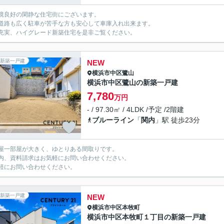
境良好の閑静な住宅街にございます。
道路も広く駐車が苦手な方も安心して車庫入れ出来ます。
充実、ハイグレード新築住宅を是非ご覧ください。
新築一戸建
NEW
横浜市中区
鷺山
横浜市中区鷺山の新築一戸建
7,780
万円
- / 97.30㎡ / 4LDK /予定 /2階建
ブルーライン
「
関内
」駅 徒歩23分
屋一部屋が大きく、ゆとりある間取りです。
内、資料請求はお気軽にお問い合わせください。
軽にお問い合わせください。
新築一戸建
NEW
横浜市中区
本牧町
横浜市中区本牧町１丁目の新築一戸建