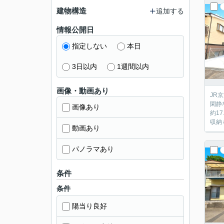
建物構造
追加する
情報公開日
指定しない
本日
3日以内
1週間以内
画像・動画あり
JR
閑静
画像あり
約1
収納
動画あり
パノラマあり
条件
条件
陽当り良好