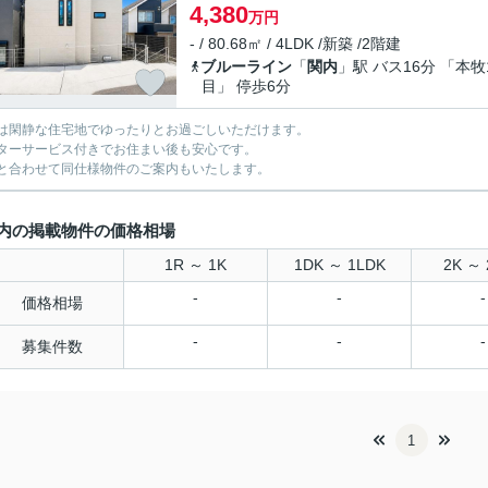
4,380
万円
- / 80.68㎡ / 4LDK /新築 /2階建
ブルーライン
「
関内
」駅 バス16分 「本牧
目」 停歩6分
は閑静な住宅地でゆったりとお過ごしいただけます。
ターサービス付きでお住まい後も安心です。
と合わせて同仕様物件のご案内もいたします。
内の掲載物件の価格相場
1R ～ 1K
1DK ～ 1LDK
2K ～ 
-
-
-
価格相場
-
-
-
募集件数
1