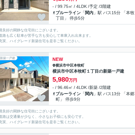
- / 99.75㎡ / 4LDK /予定 /3階建
ブルーライン
「
関内
」駅 バス15分 「本
丁目」 停歩5分
境良好の閑静な住宅街にございます。
道路も広く駐車が苦手な方も安心して車庫入れ出来ます。
充実、ハイグレード新築住宅を是非ご覧ください。
新築一戸建
NEW
横浜市中区
本牧町
横浜市中区本牧町１丁目の新築一戸建
5,980
万円
- / 96.46㎡ / 4LDK /新築 /2階建
ブルーライン
「
関内
」駅 バス13分 「本郷
町」 停歩9分
境良好の閑静な住宅街にございます。
道路は交通量が少なく、小さなお子様にも安心です。
充実、ハイグレード新築住宅を是非ご覧ください。