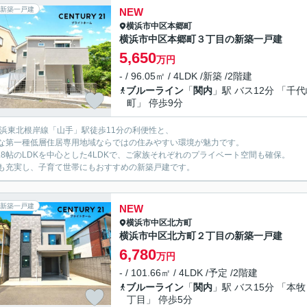
新築一戸建
NEW
横浜市中区
本郷町
横浜市中区本郷町３丁目の新築一戸建
5,650
万円
- / 96.05㎡ / 4LDK /新築 /2階建
ブルーライン
「
関内
」駅 バス12分 「千
町」 停歩9分
京浜東北根岸線「山手」駅徒歩11分の利便性と、
な第一種低層住居専用地域ならではの住みやすい環境が魅力です。
7.8帖のLDKを中心とした4LDKで、ご家族それぞれのプライベート空間も確保。
も充実し、子育て世帯にもおすすめの新築戸建です。
新築一戸建
NEW
横浜市中区
北方町
横浜市中区北方町２丁目の新築一戸建
6,780
万円
- / 101.66㎡ / 4LDK /予定 /2階建
ブルーライン
「
関内
」駅 バス15分 「本
丁目」 停歩5分