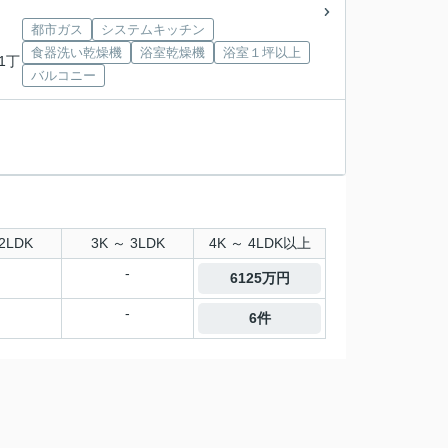
都市ガス
システムキッチン
食器洗い乾燥機
浴室乾燥機
浴室１坪以上
1丁
バルコニー
2LDK
3K ～ 3LDK
4K ～ 4LDK以上
-
6125万円
-
6件