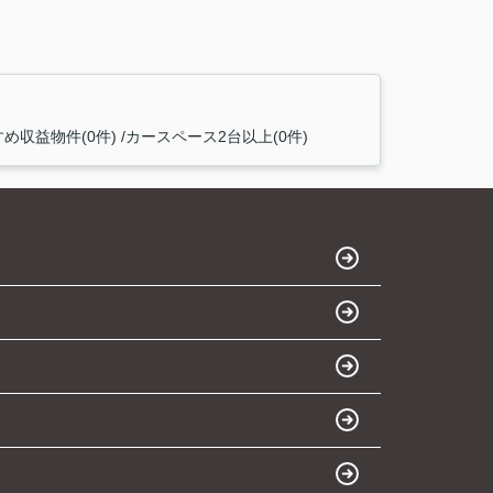
め収益物件(0件)
カースペース2台以上(0件)