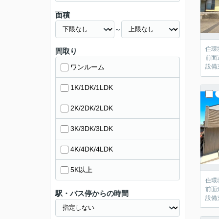
面積
～
住環
間取り
前面
ワンルーム
設備
1K/1DK/1LDK
2K/2DK/2LDK
3K/3DK/3LDK
4K/4DK/4LDK
5K以上
住環
前面
駅・バス停からの時間
設備