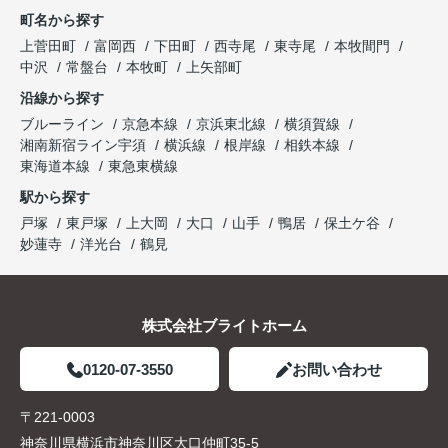
町名から探す
上菅田町
富岡西
下田町
西寺尾
東寺尾
本牧間門
中沢
常盤台
本牧町
上矢部町
沿線から探す
ブルーライン
京急本線
京浜東北線
横須賀線
湘南新宿ライン宇須
横浜線
根岸線
相鉄本線
東海道本線
東急東横線
駅から探す
戸塚
東戸塚
上大岡
大口
山手
鴨居
保土ケ谷
妙蓮寺
洋光台
鶴見
株式会社ブライトホーム
0120-07-3550
お問い合わせ
〒221-0003
神奈川県横浜市神奈川区大口仲町35-5