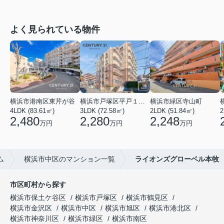
よく見られている物件
横浜市港南区東芹が谷
横浜市戸塚区平戸１丁目
横浜市緑区寺山町
4LDK (83.61㎡)
3LDK (72.58㎡)
2LDK (51.84㎡)
2
2,480
2,280
2,248
万円
万円
万円
ム
横浜市中区のマンション一覧
ライオンズグローベル本牧
市区町村から探す
横浜市保土ケ谷区
横浜市戸塚区
横浜市鶴見区
横浜市金沢区
横浜市中区
横浜市旭区
横浜市港北区
横浜市神奈川区
横浜市緑区
横浜市南区