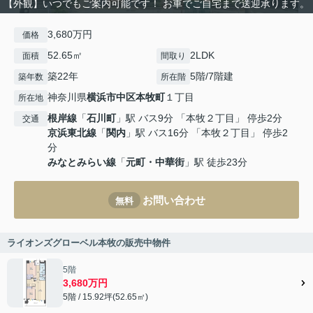
【外観】いつでもご案内可能です！ お車でご自宅まで送迎承ります。
3,680万円
価格
52.65㎡
2LDK
面積
間取り
築22年
5階/7階建
築年数
所在階
神奈川県
横浜市中区
本牧町
１丁目
所在地
根岸線
「
石川町
」駅 バス9分 「本牧２丁目」 停歩2分
交通
京浜東北線
「
関内
」駅 バス16分 「本牧２丁目」 停歩2
分
みなとみらい線
「
元町・中華街
」駅 徒歩23分
お問い合わせ
無料
ライオンズグローベル本牧の販売中物件
5階
3,680万円
5階 / 15.92坪(52.65㎡)