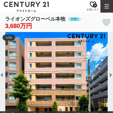
0
お気に入り
ライオンズグローベル本牧
空室1
3,680万円
1
/
18