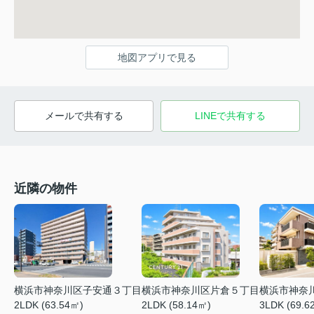
地図アプリで見る
メールで共有する
LINEで共有する
近隣の物件
横浜市神奈川区片倉５丁目
横浜市神奈
横浜市神奈川区子安通３丁目
2LDK (58.14㎡)
3LDK (69.6
2LDK (63.54㎡)