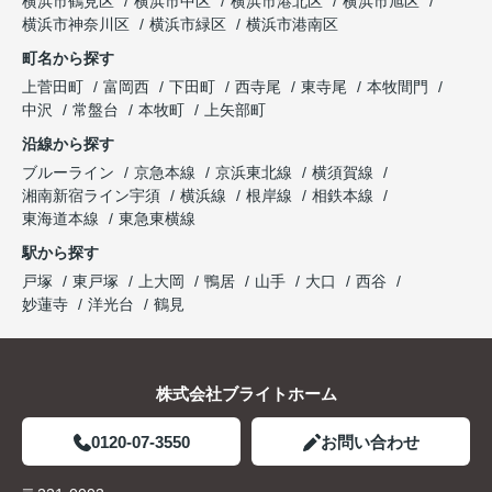
横浜市鶴見区
横浜市中区
横浜市港北区
横浜市旭区
横浜市神奈川区
横浜市緑区
横浜市港南区
町名から探す
上菅田町
富岡西
下田町
西寺尾
東寺尾
本牧間門
中沢
常盤台
本牧町
上矢部町
沿線から探す
ブルーライン
京急本線
京浜東北線
横須賀線
湘南新宿ライン宇須
横浜線
根岸線
相鉄本線
東海道本線
東急東横線
駅から探す
戸塚
東戸塚
上大岡
鴨居
山手
大口
西谷
妙蓮寺
洋光台
鶴見
株式会社ブライトホーム
0120-07-3550
お問い合わせ