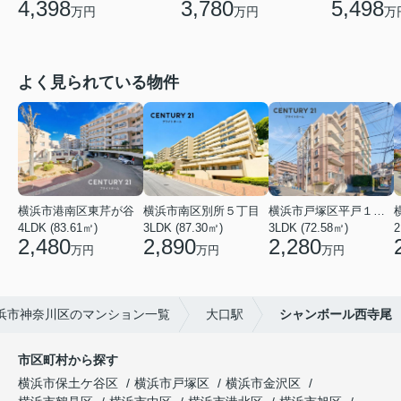
3,780
5,498
4,398
万円
万
万円
よく見られている物件
横浜市港南区東芹が谷
横浜市南区別所５丁目
横浜市戸塚区平戸１丁目
4LDK (83.61㎡)
3LDK (87.30㎡)
3LDK (72.58㎡)
2
2,480
2,890
2,280
万円
万円
万円
浜市神奈川区のマンション一覧
大口駅
シャンボール西寺尾
市区町村から探す
横浜市保土ケ谷区
横浜市戸塚区
横浜市金沢区