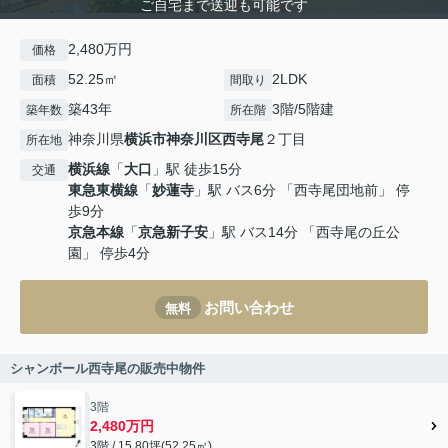
ご自宅まで送迎も可能です
2,480万円
価格
52.25㎡
2LDK
面積
間取り
築43年
3階/5階建
築年数
所在階
神奈川県
横浜市神奈川区
西寺尾
２丁目
所在地
横浜線
「
大口
」駅 徒歩15分
交通
東急東横線
「
妙蓮寺
」駅 バス6分 「西寺尾団地前」 停
歩9分
京急本線
「
京急新子安
」駅 バス14分 「西寺尾の丘公
園」 停歩4分
お問い合わせ
無料
シャンボール西寺尾の販売中物件
3階
2,480万円
3階 / 15.80坪(52.25㎡)