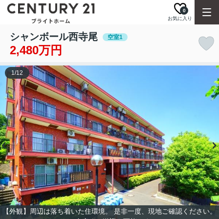
0
お気に入り
シャンボール西寺尾
空室1
2,480万円
1
/
12
【外観】周辺は落ち着いた住環境。 是非一度、現地ご確認ください。