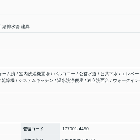
所 給排水管 建具
ォーム済 / 室内洗濯機置場 / バルコニー / 公営水道 / 公共下水 / エレベ
器洗い乾燥機 / システムキッチン / 温水洗浄便座 / 独立洗面台 / ウォークイ
177001-4450
管理コード