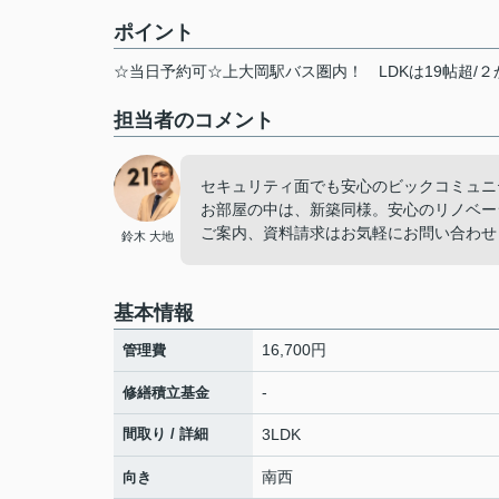
ポイント
☆当日予約可☆上大岡駅バス圏内！
LDKは19帖超/
担当者のコメント
セキュリティ面でも安心のビックコミュニ
お部屋の中は、新築同様。安心のリノベー
ご案内、資料請求はお気軽にお問い合わせ
鈴木 大地
基本情報
16,700円
管理費
-
修繕積立基金
間取り / 詳細
3LDK
南西
向き