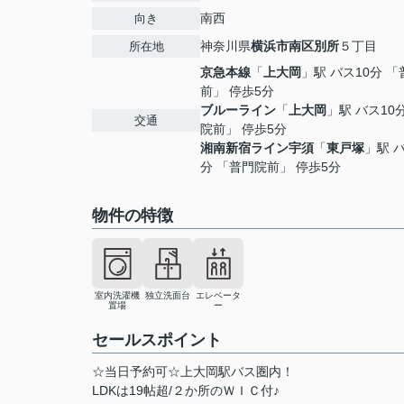
南西
向き
神奈川県
横浜市南区
別所
５丁目
所在地
京急本線
「
上大岡
」駅 バス10分 
前」 停歩5分
ブルーライン
「
上大岡
」駅 バス10
交通
院前」 停歩5分
湘南新宿ライン宇須
「
東戸塚
」駅 バ
分 「普門院前」 停歩5分
物件の特徴
室内洗濯機
独立洗面台
エレベータ
置場
ー
セールスポイント
☆当日予約可☆上大岡駅バス圏内！
LDKは19帖超/２か所のＷＩＣ付♪