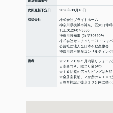
-
建築確認番号
2026年08月18日
次回更新予定日
取扱会社
株式会社ブライトホーム
神奈川県横浜市神奈川区大口仲町3
TEL:0120-07-3550
神奈川県知事 (2) 第30690号
株式会社センチュリー21・ジャパ
公益社団法人全日本不動産協会
神奈川県不動産コンサルティング
備考
☆２０２６年５月内装リフォーム
☆南西向き、陽当り良好◎
☆１９帖超の広々リビングは自然
☆全居室収納、２か所のＷＩＣで
☆教育施設が徒歩１０分内に整う