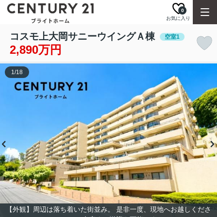
0
お気に入り
コスモ上大岡サニーウイングＡ棟
空室1
2,890万円
1
/
18
【外観】周辺は落ち着いた街並み。 是非一度、現地へお越しくださ