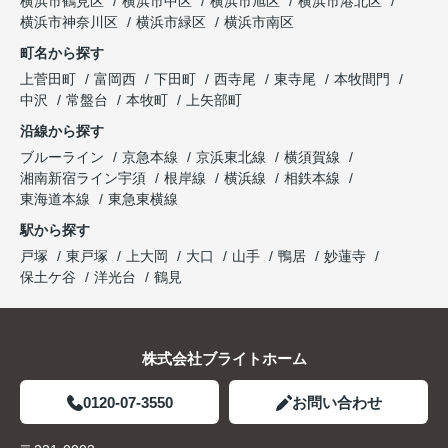
横浜市鶴見区
横浜市中区
横浜市旭区
横浜市港北区
横浜市神奈川区
横浜市緑区
横浜市南区
町名から探す
上菅田町
富岡西
下田町
西寺尾
東寺尾
本牧間門
中沢
常盤台
本牧町
上矢部町
沿線から探す
ブルーライン
京急本線
京浜東北線
横須賀線
湘南新宿ライン宇須
根岸線
横浜線
相鉄本線
東海道本線
東急東横線
駅から探す
戸塚
東戸塚
上大岡
大口
山手
鴨居
妙蓮寺
保土ケ谷
洋光台
鶴見
株式会社ブライトホーム
0120-07-3550
お問い合わせ