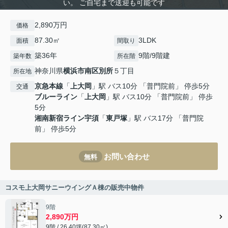
い。 ご自宅まで送迎も可能です
2,890万円
価格
87.30㎡
3LDK
面積
間取り
築36年
9階/9階建
築年数
所在階
神奈川県
横浜市南区
別所
５丁目
所在地
京急本線
「
上大岡
」駅 バス10分 「普門院前」 停歩5分
交通
ブルーライン
「
上大岡
」駅 バス10分 「普門院前」 停歩
5分
湘南新宿ライン宇須
「
東戸塚
」駅 バス17分 「普門院
前」 停歩5分
お問い合わせ
無料
コスモ上大岡サニーウイングＡ棟の販売中物件
9階
2,890万円
9階 / 26.40坪(87.30㎡)