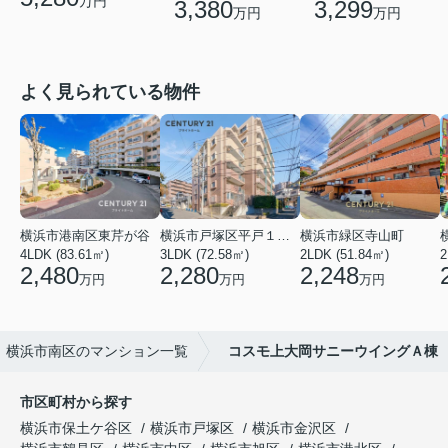
万円
3,380
3,299
万円
万円
よく見られている物件
横浜市港南区東芹が谷
横浜市戸塚区平戸１丁目
横浜市緑区寺山町
4LDK (83.61㎡)
3LDK (72.58㎡)
2LDK (51.84㎡)
2
2,480
2,280
2,248
万円
万円
万円
横浜市南区のマンション一覧
コスモ上大岡サニーウイングＡ棟
市区町村から探す
横浜市保土ケ谷区
横浜市戸塚区
横浜市金沢区