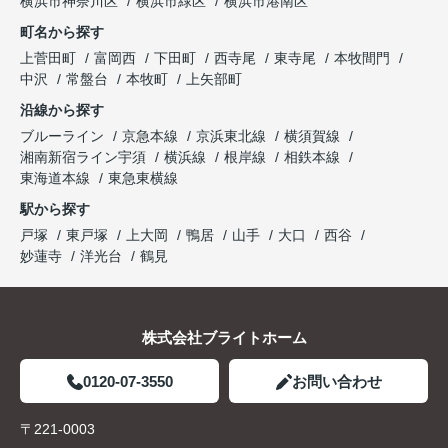
横浜市神奈川区
横浜市緑区
横浜市港南区
町名から探す
上菅田町
富岡西
下田町
西寺尾
東寺尾
本牧間門
中沢
常盤台
本牧町
上矢部町
沿線から探す
ブルーライン
京急本線
京浜東北線
横須賀線
湘南新宿ライン宇須
横浜線
根岸線
相鉄本線
東海道本線
東急東横線
駅から探す
戸塚
東戸塚
上大岡
鴨居
山手
大口
西谷
妙蓮寺
洋光台
鶴見
株式会社ブライトホーム
0120-07-3550
お問い合わせ
〒221-0003