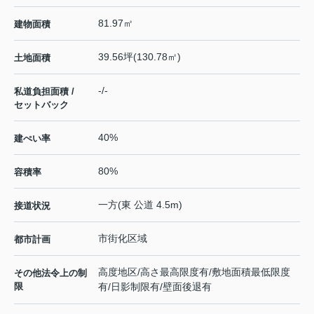
81.97㎡
建物面積
39.56坪(130.78㎡)
土地面積
-/-
私道負担面積 /
セットバック
40%
建ぺい率
80%
容積率
一方(東 公道 4.5m)
接道状況
市街化区域
都市計画
高度地区/高さ最高限度有/敷地面積最低限度
その他法令上の制
限
有/日影制限有/壁面後退有