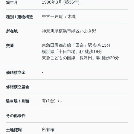
1990年3月 (築36年)
築年月
中古一戸建 / 木造
種別 / 建物構造
神奈川県
横浜市緑区
いぶき野
所在地
東急田園都市線
「
田奈
」駅 徒歩13分
交通
横浜線
「
十日市場
」駅 徒歩19分
東急こどもの国線
「
長津田
」駅 徒歩20分
-
修繕積立金
-
修繕積立基金
有(1台) / -
駐車場 / 月額
その他条件
所有権
土地権利