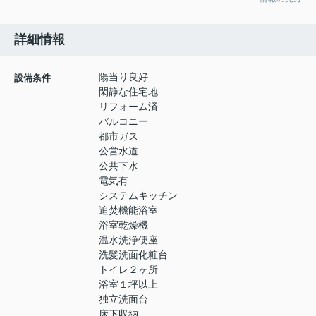
詳細情報
陽当り良好
設備条件
閑静な住宅地
リフォーム済
バルコニー
都市ガス
公営水道
公共下水
電気有
システムキッチン
追焚機能浴室
浴室乾燥機
温水洗浄便座
洗髪洗面化粧台
トイレ２ヶ所
浴室１坪以上
独立洗面台
床下収納