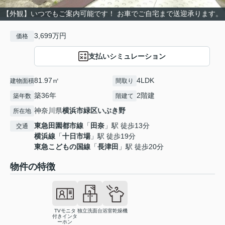
【外観】いつでもご案内可能です！ お車でご自宅まで送迎承ります。
3,699万円
価格
支払いシミュレーション
81.97㎡
4LDK
建物面積
間取り
築36年
2階建
築年数
階建て
神奈川県
横浜市緑区
いぶき野
所在地
東急田園都市線
「
田奈
」駅 徒歩13分
交通
横浜線
「
十日市場
」駅 徒歩19分
東急こどもの国線
「
長津田
」駅 徒歩20分
物件の特徴
TVモニタ
独立洗面台
浴室乾燥機
付きインタ
ーホン