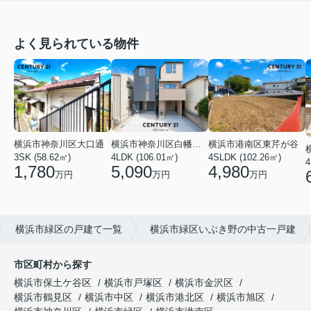
よく見られている物件
横浜市神奈川区大口通
横浜市港南区東芹が谷
横浜市神奈川区白幡東町
3SK (58.62㎡)
4SLDK (102.26㎡)
4LDK (106.01㎡)
4
1,780
4,980
5,090
万円
万円
万円
横浜市緑区の戸建て一覧
横浜市緑区いぶき野の中古一戸建
市区町村から探す
横浜市保土ケ谷区
横浜市戸塚区
横浜市金沢区
横浜市鶴見区
横浜市中区
横浜市港北区
横浜市旭区