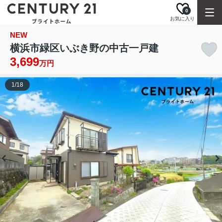
0
お気に入り
NEW
横浜市緑区いぶき野の中古一戸建
3,699
万円
1
/
18