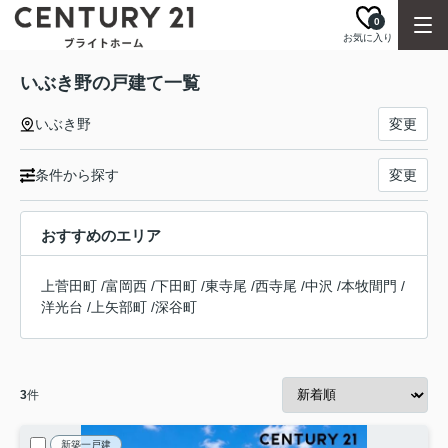
0
お気に入り
いぶき野の戸建て一覧
いぶき野
変更
条件から探す
変更
おすすめのエリア
上菅田町
/
富岡西
/
下田町
/
東寺尾
/
西寺尾
/
中沢
/
本牧間門
/
洋光台
/
上矢部町
/
深谷町
3
件
新築一戸建