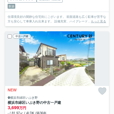
新築
住環境良好の閑静な住宅街にございます。 前面道路も広く駐車が苦手な
方も安心して車庫入れ出来ます。 設備充実、ハイグレード...
もっと見る
中古一戸建
NEW
横浜市緑区いぶき野
横浜市緑区いぶき野の中古一戸建
3,699
万円
- / 81.97㎡ / 4LDK /築36年