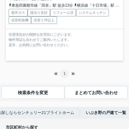
東急田園都市線「田奈」駅 徒歩13分
横浜線「十日市場」駅 徒歩19分
都市ガス
陽当り良好
リフォーム済
システムキッチン
浴室乾燥機
浴室１坪以上
住環境良好の閑静な住宅街にございます。
物件周辺も合わせてご案内いたします。
是非、お気軽にお問い合わせください。
1
検索条件を変更
まとめてお問い合わせ
探しならセンチュリー21ブライトホーム
いぶき野の戸建て一覧
市区町村から探す