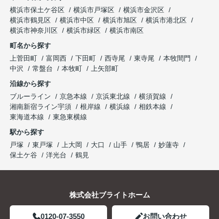
横浜市保土ケ谷区
横浜市戸塚区
横浜市金沢区
横浜市鶴見区
横浜市中区
横浜市旭区
横浜市港北区
横浜市神奈川区
横浜市緑区
横浜市南区
町名から探す
上菅田町
富岡西
下田町
西寺尾
東寺尾
本牧間門
中沢
常盤台
本牧町
上矢部町
沿線から探す
ブルーライン
京急本線
京浜東北線
横須賀線
湘南新宿ライン宇須
根岸線
横浜線
相鉄本線
東海道本線
東急東横線
駅から探す
戸塚
東戸塚
上大岡
大口
山手
鴨居
妙蓮寺
保土ケ谷
洋光台
鶴見
株式会社ブライトホーム
0120-07-3550
お問い合わせ