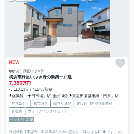
NEW
横浜市緑区いぶき野
横浜市緑区いぶき野の新築一戸建
7,380
万円
- / 110.13㎡ / 4LDK /新築
横浜線「十日市場」駅 徒歩14分
東急田園都市線「田奈」駅 バス4分 「稲荷前」 停歩8分
駐車2台可
都市ガス
陽当り良好
建設住宅性能評価書付
床暖房
ウォークインクロゼット
ペット可
新築
長期優良住宅認定・耐震等級3取得の安心して暮らせる4LDKです。 約