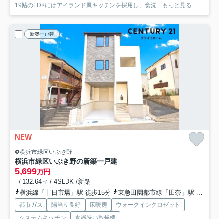
19帖のLDKにはアイランド風キッチンを採用し、食洗...
もっと見る
新築一戸建
NEW
横浜市緑区いぶき野
横浜市緑区いぶき野の新築一戸建
5,699
万円
- / 132.64㎡ / 4SLDK /新築
横浜線「十日市場」駅 徒歩15分
東急田園都市線「田奈」駅 バス4分 「稲荷前」 停歩10分
都市ガス
陽当り良好
床暖房
ウォークインクロゼット
システムキッチン
食器洗い乾燥機