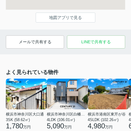
地図アプリで見る
メールで共有する
LINEで共有する
よく見られている物件
横浜市神奈川区大口通
横浜市神奈川区白幡東町
横浜市港南区東芹が谷
3SK (58.62㎡)
4LDK (106.01㎡)
4SLDK (102.26㎡)
4
1,780
5,090
4,980
万円
万円
万円