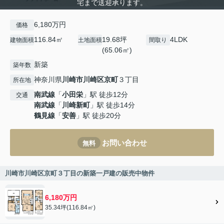
宅まで送迎承ります。
6,180万円
価格
116.84㎡
19.68坪
4LDK
建物面積
土地面積
間取り
(65.06㎡)
新築
築年数
神奈川県
川崎市川崎区
京町
３丁目
所在地
南武線
「
小田栄
」駅 徒歩12分
交通
南武線
「
川崎新町
」駅 徒歩14分
鶴見線
「
安善
」駅 徒歩20分
お問い合わせ
無料
川崎市川崎区京町３丁目の新築一戸建の販売中物件
6,180万円
35.34坪(116.84㎡)