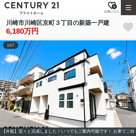
0
お気に入り
川崎市川崎区京町３丁目の新築一戸建
6,180万円
1
/
17
【外観】堂々と完成しました！いつでもご案内可能です！ お車でご自