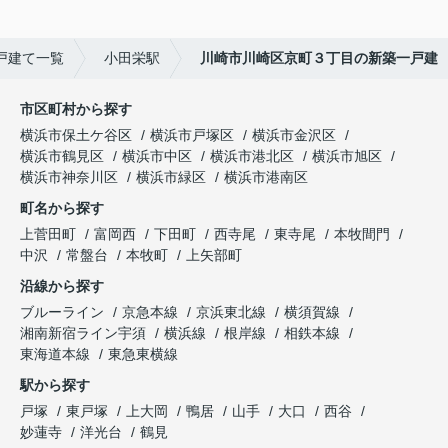
戸建て一覧
小田栄駅
川崎市川崎区京町３丁目の新築一戸建
市区町村から探す
横浜市保土ケ谷区
横浜市戸塚区
横浜市金沢区
横浜市鶴見区
横浜市中区
横浜市港北区
横浜市旭区
横浜市神奈川区
横浜市緑区
横浜市港南区
町名から探す
上菅田町
富岡西
下田町
西寺尾
東寺尾
本牧間門
中沢
常盤台
本牧町
上矢部町
沿線から探す
ブルーライン
京急本線
京浜東北線
横須賀線
湘南新宿ライン宇須
横浜線
根岸線
相鉄本線
東海道本線
東急東横線
駅から探す
戸塚
東戸塚
上大岡
鴨居
山手
大口
西谷
妙蓮寺
洋光台
鶴見