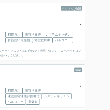
ペット可
新築
都市ガス
陽当り良好
システムキッチン
食器洗い乾燥機
浴室乾燥機
バルコニー
などライフスタイルに合わせて活用できます。スーパーやコン
い合わせください。
新築
都市ガス
陽当り良好
建設住宅性能評価書付
システムキッチン
バルコニー
電気有