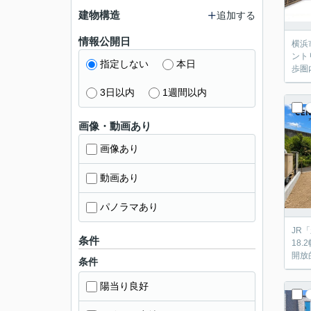
建物構造
追加する
情報公開日
横浜
ント
指定しない
本日
歩圏
3日以内
1週間以内
画像・動画あり
画像あり
動画あり
パノラマあり
JR
条件
18
開放
条件
陽当り良好