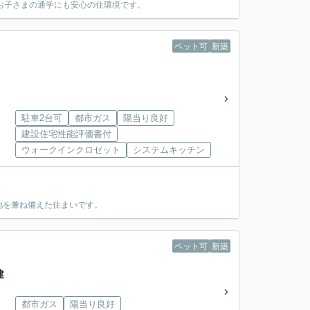
、お子さまの通学にも安心の住環境です。
ペット可
新築
駐車2台可
都市ガス
陽当り良好
建設住宅性能評価書付
ウォークインクロゼット
システムキッチン
地を兼ね備えた住まいです。
ペット可
新築
建
都市ガス
陽当り良好