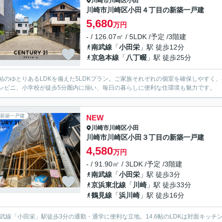
川崎市川崎区
小田
川崎市川崎区小田４丁目の新築一戸建
5,680
万円
- / 126.07㎡ / 5LDK /予定 /3階建
南武線
「
小田栄
」駅 徒歩12分
京急本線
「
八丁畷
」駅 徒歩25分
.6帖のゆとりあるLDKを備えた5LDKプラン。ご家族それぞれの個室を確保しやす
ンビニ、小学校が徒歩5分圏内に揃い、毎日の暮らしに便利な住環境も魅力です。
新築一戸建
NEW
川崎市川崎区
小田
川崎市川崎区小田３丁目の新築一戸建
4,580
万円
- / 91.90㎡ / 3LDK /予定 /3階建
南武線
「
小田栄
」駅 徒歩3分
京浜東北線
「
川崎
」駅 徒歩33分
鶴見線
「
浜川崎
」駅 徒歩16分
南武線「小田栄」駅徒歩3分の通勤・通学に便利な立地。14.6帖のLDKは対面キッ