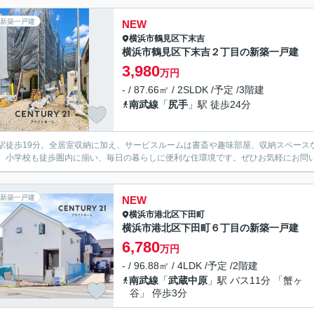
新築一戸建
NEW
横浜市鶴見区
下末吉
横浜市鶴見区下末吉２丁目の新築一戸建
3,980
万円
- / 87.66㎡ / 2SLDK /予定 /3階建
南武線
「
尻手
」駅 徒歩24分
駅徒歩19分。全居室収納に加え、サービスルームは書斎や趣味部屋、収納スペース
、小学校も徒歩圏内に揃い、毎日の暮らしに便利な住環境です。ぜひお気軽にお問
新築一戸建
NEW
横浜市港北区
下田町
横浜市港北区下田町６丁目の新築一戸建
6,780
万円
- / 96.88㎡ / 4LDK /予定 /2階建
南武線
「
武蔵中原
」駅 バス11分 「蟹ヶ
谷」 停歩3分