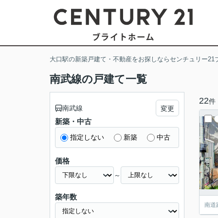
大口駅の新築戸建て・不動産をお探しならセンチュリー21
南武線の戸建て一覧
22
件
南武線
変更
新築・中古
指定しない
新築
中古
価格
～
築年数
南道