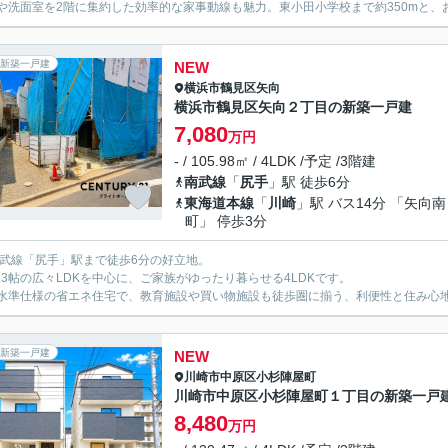
や洗面室を2階に集約した効率的な家事動線も魅力。東小田小学校まで約350mと
新築一戸建
NEW
横浜市鶴見区
矢向
横浜市鶴見区矢向２丁目の新築一戸建
7,080
万円
- / 105.98㎡ / 4LDK /予定 /3階建
南武線
「
尻手
」駅 徒歩6分
東海道本線
「
川崎
」駅 バス14分 「矢向南
町」 停歩3分
南武線「尻手」駅まで徒歩6分の好立地。
9.3帖の広々LDKを中心に、ご家族がゆったり暮らせる4LDKです。
H水準仕様の省エネ住宅で、教育施設や買い物施設も徒歩圏に揃う、利便性と住み心
新築一戸建
NEW
川崎市中原区
小杉陣屋町
川崎市中原区小杉陣屋町１丁目の新築一戸
8,480
万円