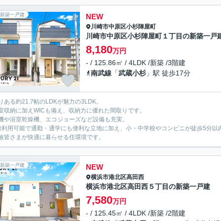
新築一戸建
NEW
川崎市中原区
小杉陣屋町
川崎市中原区小杉陣屋町１丁目の新築一戸
8,180
万円
- / 125.86㎡ / 4LDK /新築 /3階建
南武線
「
武蔵小杉
」駅 徒歩17分
りある約21.7帖のLDKが魅力の3LDK。
室収納に加えWICも備え、収納力に優れた間取りです。
機や浴室乾燥機、エコジョーズなど設備も充実。
線利用可能で通勤・通学にも便利な立地に加え、小・中学校やコンビニが徒歩5分以
族皆さまが快適に暮らせる住環境です。
新築一戸建
NEW
横浜市港北区
高田西
横浜市港北区高田西５丁目の新築一戸建
7,580
万円
- / 125.45㎡ / 4LDK /新築 /2階建