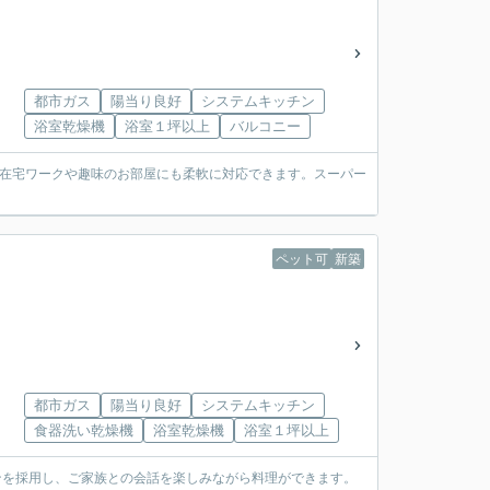
都市ガス
陽当り良好
システムキッチン
浴室乾燥機
浴室１坪以上
バルコニー
く、在宅ワークや趣味のお部屋にも柔軟に対応できます。スーパー
ペット可
新築
都市ガス
陽当り良好
システムキッチン
食器洗い乾燥機
浴室乾燥機
浴室１坪以上
チンを採用し、ご家族との会話を楽しみながら料理ができます。