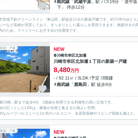
南武線
「
武蔵中原
」駅 バス19分 「道中坂
下」 停歩12分
市営地下鉄グリーンライン「東山田」駅徒歩11分の新築戸建です。約71坪のゆとりある敷
リーなど収納が充実しており、すっきりとした暮らしを実現できます。南庭付きの
内のため、ファミリーにおすすめの住環境です。
新築一戸建
NEW
川崎市幸区
北加瀬
川崎市幸区北加瀬１丁目の新築一戸建
8,480
万円
- / 92.11㎡ / 3LDK /予定 /3階建
南武線
「
鹿島田
」駅 徒歩9分
「新川崎」駅まで徒歩4分、2路線を利用できる利便性の高い立地です。
.2帖の広々としたLDKは、家族が自然と集まる心地よい空間。
的なルーフバルコニーと2か所のバルコニー、全居室収納やリビング収納も備えた、暮
新築一戸建
NEW