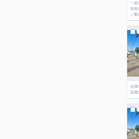
一部
前面
ご案
住環
設備