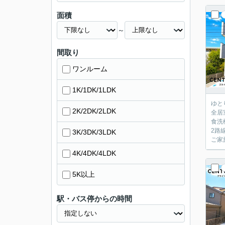
面積
～
間取り
ワンルーム
1K/1DK/1LDK
ゆと
2K/2DK/2LDK
全居
食洗
2路
3K/3DK/3LDK
ご家
4K/4DK/4LDK
5K以上
駅・バス停からの時間