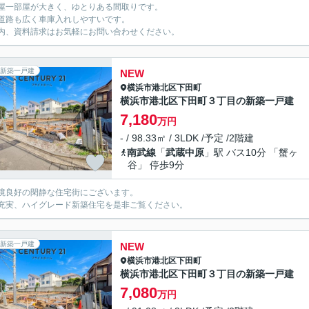
屋一部屋が大きく、ゆとりある間取りです。
道路も広く車庫入れしやすいです。
内、資料請求はお気軽にお問い合わせください。
新築一戸建
NEW
横浜市港北区
下田町
横浜市港北区下田町３丁目の新築一戸建
7,180
万円
- / 98.33㎡ / 3LDK /予定 /2階建
南武線
「
武蔵中原
」駅 バス10分 「蟹ヶ
谷」 停歩9分
境良好の閑静な住宅街にございます。
充実、ハイグレード新築住宅を是非ご覧ください。
新築一戸建
NEW
横浜市港北区
下田町
横浜市港北区下田町３丁目の新築一戸建
7,080
万円