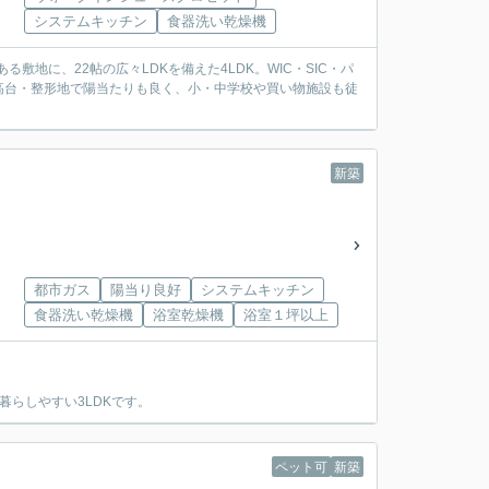
システムキッチン
食器洗い乾燥機
地に、22帖の広々LDKを備えた4LDK。WIC・SIC・パ
高台・整形地で陽当たりも良く、小・中学校や買い物施設も徒
新築
都市ガス
陽当り良好
システムキッチン
食器洗い乾燥機
浴室乾燥機
浴室１坪以上
らしやすい3LDKです。
ペット可
新築