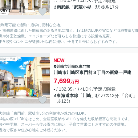
- / 120.47㎡ / 4LDK /予定 /3階建
南武線
「
武蔵小杉
」駅 徒歩17分
線利用可能で通勤・通学に便利な立地。
・南側道路に面した開放感のある角地に加え、17.1帖のLDKやWICなど収納豊富な
機や浴室乾燥機、エコジョーズなど暮らしを快適にする設備も充実。
中学校やコンビニが徒歩5分以内に揃い、子育て世帯にもおすすめです。
新築一戸建
NEW
川崎市川崎区
東門前
川崎市川崎区東門前３丁目の新築一戸建
7,699
万円
- / 132.35㎡ / 4LDK /予定 /3階建
東海道本線
「
川崎
」駅 バス13分 「台町」
歩12分
大師線「東門前」駅徒歩3分の利便性が魅力の4LDK。
9.4帖の広々LDKをはじめ、全居室収納やＷＩＣを備えた収納豊富な間取りです。
校や中学校、スーパーも徒歩圏内に揃い、子育て世帯にもおすすめの住環境。
現地で広さや住み心地をご体感ください。