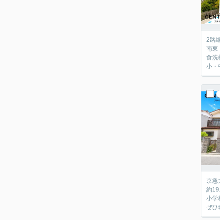
2路
南東
食洗
小・
京急
約1
小学
ぜひ