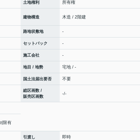
所有権
土地権利
木造 / 2階建
建物構造
-
路地状敷地
-
セットバック
-
施工会社
宅地 / -
地目 / 地勢
不要
国土法届出要否
総区画数 /
-/-
販売区画数
制限有
即時
引渡し