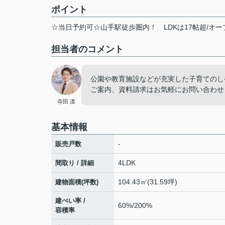
ポイント
☆当日予約可☆山手駅徒歩圏内！
LDKは17帖超/オ
担当者のコメント
公園や教育施設などが充実した子育てのし
ご案内、資料請求はお気軽にお問い合わせ
寺田 凛
基本情報
-
販売戸数
4LDK
間取り / 詳細
104.43㎡(31.59坪)
建物面積(坪数)
建ぺい率 /
60%/200%
容積率