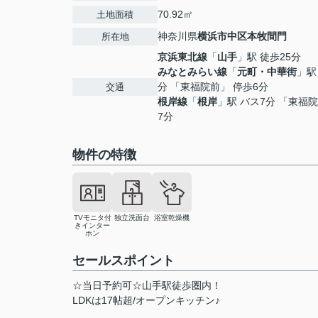
70.92㎡
土地面積
神奈川県
横浜市中区
本牧間門
所在地
京浜東北線
「
山手
」駅 徒歩25分
みなとみらい線
「
元町・中華街
」駅
分 「東福院前」 停歩6分
交通
根岸線
「
根岸
」駅 バス7分 「東福
7分
物件の特徴
TVモニタ付
独立洗面台
浴室乾燥機
きインター
ホン
セールスポイント
☆当日予約可☆山手駅徒歩圏内！
LDKは17帖超/オープンキッチン♪