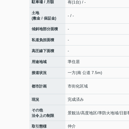
駐車場 / 月額
有(1台) / -
土地
- / -
(敷金 / 保証金)
-
傾斜地部分面積
-
私道負担面積
-
高圧線下面積
準住居
用途地域
一方(南 公道 7.5m)
接道状況
市街化区域
都市計画
完成済み
現況
その他
景観法/高度地区/準防火地域/日影
法令上の制限
仲介
取引態様