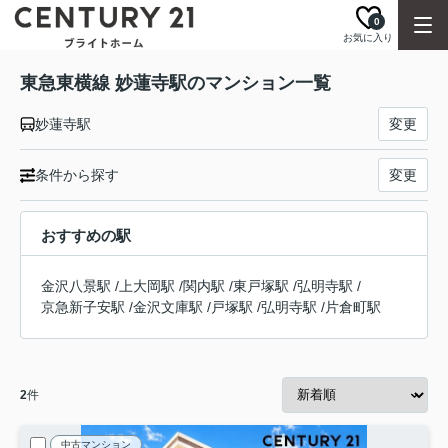
0
お気に入り
東急東横線 妙蓮寺駅のマンション一覧
妙蓮寺駅
変更
条件から探す
変更
おすすめの駅
金沢八景駅
/
上大岡駅
/
関内駅
/
東戸塚駅
/
弘明寺駅
/
京急新子安駅
/
金沢文庫駅
/
戸塚駅
/
弘明寺駅
/
片倉町駅
2
件
中古マンション