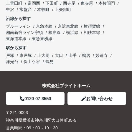
上菅田町
富岡西
下田町
西寺尾
東寺尾
本牧間門
中沢
常盤台
本牧町
上矢部町
沿線から探す
ブルーライン
京急本線
京浜東北線
横須賀線
湘南新宿ライン宇須
根岸線
横浜線
相鉄本線
東海道本線
東急東横線
駅から探す
戸塚
東戸塚
上大岡
大口
山手
鴨居
妙蓮寺
洋光台
保土ケ谷
鶴見
株式会社ブライトホーム
0120-07-3550
お問い合わせ
〒221-0003
神奈川県横浜市神奈川区大口仲町35-5
営業時間：
09：00～19：30