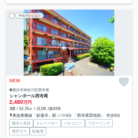
中古マンション
NEW
横浜市神奈川区西寺尾
シャンボール西寺尾
2,480
万円
3階 / 52.25㎡ / 2LDK /築43年
東急東横線「妙蓮寺」駅 バス6分 「西寺尾団地前」 停歩9分
陽当り良好
エレベーター
バルコニー
フローリング
都市ガス
駐輪場