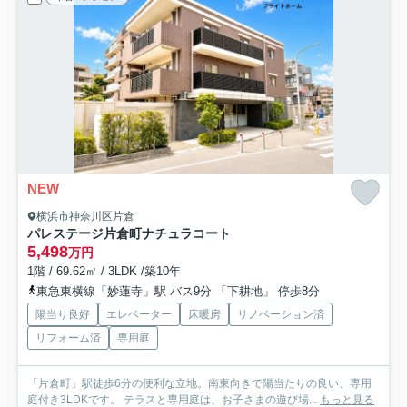
NEW
横浜市神奈川区片倉
パレステージ片倉町ナチュラコート
5,498
万円
1階 / 69.62㎡ / 3LDK /築10年
東急東横線「妙蓮寺」駅 バス9分 「下耕地」 停歩8分
陽当り良好
エレベーター
床暖房
リノベーション済
リフォーム済
専用庭
「片倉町」駅徒歩6分の便利な立地。南東向きで陽当たりの良い、専用
庭付き3LDKです。 テラスと専用庭は、お子さまの遊び場...
もっと見る