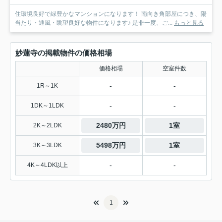
住環境良好で緑豊かなマンションになります！ 南向き角部屋につき、陽
当たり・通風・眺望良好な物件になります♪ 是非一度、ご...
もっと見る
妙蓮寺の掲載物件の価格相場
価格相場
空室件数
-
-
1R～1K
-
-
1DK～1LDK
2480万円
1室
2K～2LDK
5498万円
1室
3K～3LDK
-
-
4K～4LDK以上
1