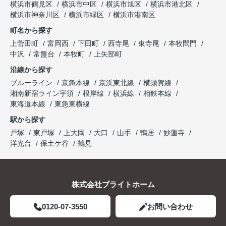
横浜市鶴見区
横浜市中区
横浜市旭区
横浜市港北区
横浜市神奈川区
横浜市緑区
横浜市港南区
町名から探す
上菅田町
富岡西
下田町
西寺尾
東寺尾
本牧間門
中沢
常盤台
本牧町
上矢部町
沿線から探す
ブルーライン
京急本線
京浜東北線
横須賀線
湘南新宿ライン宇須
根岸線
横浜線
相鉄本線
東海道本線
東急東横線
駅から探す
戸塚
東戸塚
上大岡
大口
山手
鴨居
妙蓮寺
洋光台
保土ケ谷
鶴見
株式会社ブライトホーム
0120-07-3550
お問い合わせ