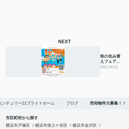
NEXT
秋の住み替
えフェア開
催！！
2021.08.21
ンチュリー21ブライトホーム
ブログ
売却物件大募集！！
市区町村から探す
横浜市戸塚区
横浜市保土ケ谷区
横浜市金沢区