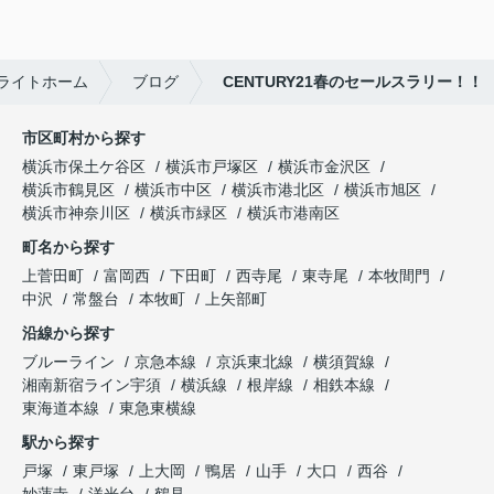
ライトホーム
ブログ
CENTURY21春のセールスラリー！！
市区町村から探す
横浜市保土ケ谷区
横浜市戸塚区
横浜市金沢区
横浜市鶴見区
横浜市中区
横浜市港北区
横浜市旭区
横浜市神奈川区
横浜市緑区
横浜市港南区
町名から探す
上菅田町
富岡西
下田町
西寺尾
東寺尾
本牧間門
中沢
常盤台
本牧町
上矢部町
沿線から探す
ブルーライン
京急本線
京浜東北線
横須賀線
湘南新宿ライン宇須
横浜線
根岸線
相鉄本線
東海道本線
東急東横線
駅から探す
戸塚
東戸塚
上大岡
鴨居
山手
大口
西谷
妙蓮寺
洋光台
鶴見