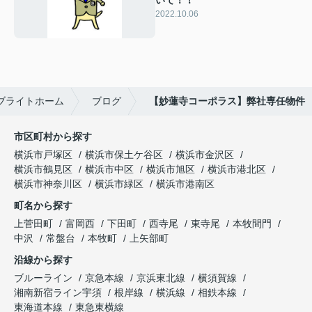
2022.10.06
ブライトホーム
ブログ
【妙蓮寺コーポラス】弊社専任物件
市区町村から探す
横浜市戸塚区
横浜市保土ケ谷区
横浜市金沢区
横浜市鶴見区
横浜市中区
横浜市旭区
横浜市港北区
横浜市神奈川区
横浜市緑区
横浜市港南区
町名から探す
上菅田町
富岡西
下田町
西寺尾
東寺尾
本牧間門
中沢
常盤台
本牧町
上矢部町
沿線から探す
ブルーライン
京急本線
京浜東北線
横須賀線
湘南新宿ライン宇須
根岸線
横浜線
相鉄本線
東海道本線
東急東横線