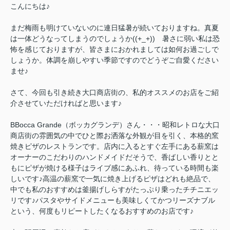
こんにちは♪
まだ梅雨も明けていないのに連日猛暑が続いておりますね。真夏
は一体どうなってしまうのでしょうか((+_+)) 暑さに弱い私は恐
怖を感じておりますが、皆さまにおかれましては如何お過ごしで
しょうか。体調を崩しやすい季節ですのでどうぞご自愛ください
ませ♪
さて、今回も引き続き大口商店街の、私的オススメのお店をご紹
介させていただければと思います♪
BBocca Grande（ボッカグランデ）さん・・・昭和レトロな大口
商店街の雰囲気の中でひと際お洒落な外観が目を引く、本格的窯
焼きピザのレストランです。店内に入るとすぐ左手にある薪窯は
オーナーのこだわりのハンドメイドだそうで、香ばしい香りとと
もにピザが焼ける様子はライブ感にあふれ、待っている時間も楽
しいです♪高温の薪窯で一気に焼き上げるピザはどれも絶品で、
中でも私のおすすめは釜揚げしらすがたっぷり乗ったチチニエッ
リです♪パスタやサイドメニューも美味しくてかつリーズナブル
という、何度もリピートしたくなるおすすめのお店です♪