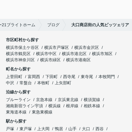
21ブライトホーム
ブログ
大口商店街の人気ピッツェリア
市区町村から探す
横浜市保土ケ谷区
横浜市戸塚区
横浜市金沢区
横浜市鶴見区
横浜市中区
横浜市港北区
横浜市旭区
横浜市神奈川区
横浜市緑区
横浜市港南区
町名から探す
上菅田町
富岡西
下田町
西寺尾
東寺尾
本牧間門
中沢
常盤台
本牧町
上矢部町
沿線から探す
ブルーライン
京急本線
京浜東北線
横須賀線
湘南新宿ライン宇須
横浜線
根岸線
相鉄本線
東海道本線
東急東横線
駅から探す
戸塚
東戸塚
上大岡
鴨居
山手
大口
西谷