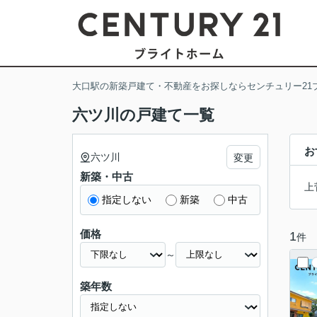
大口駅の新築戸建て・不動産をお探しならセンチュリー21
六ツ川の戸建て一覧
お
六ツ川
変更
新築・中古
上
指定しない
新築
中古
価格
1
件
～
築年数