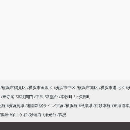
横浜市鶴見区
横浜市金沢区
横浜市中区
横浜市旭区
横浜市港北区
尾
東寺尾
本牧間門
中沢
常盤台
本牧町
上矢部町
北線
横須賀線
湘南新宿ライン宇須
横浜線
根岸線
相鉄本線
東海道
鴨居
保土ケ谷
妙蓮寺
洋光台
鶴見