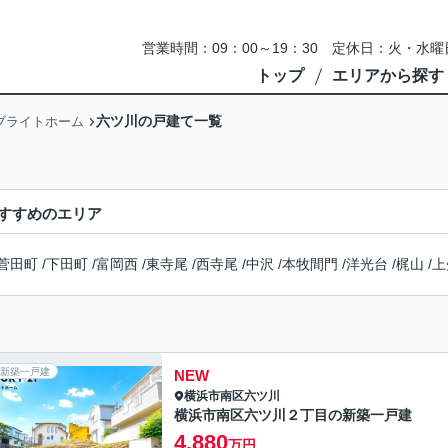
営業時間：09：00～19：30 定休日：火・
トップ
エリアから探す
六ツ川の戸建て一覧
ブライトホーム
すすめのエリア
菅田町
/
下田町
/
富岡西
/
東寺尾
/
西寺尾
/
中沢
/
本牧間門
/
洋光台
/
梶山
/
上
新築一戸建
NEW
横浜市南区
六ツ川
横浜市南区六ツ川２丁目の新築一戸建
4,880
万円