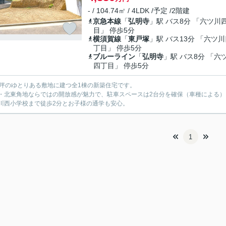
- / 104.74㎡ / 4LDK /予定 /2階建
京急本線
「
弘明寺
」駅 バス8分 「六ツ川
目」 停歩5分
横須賀線
「
東戸塚
」駅 バス13分 「六ツ
丁目」 停歩5分
ブルーライン
「
弘明寺
」駅 バス8分 「六
四丁目」 停歩5分
5坪のゆとりある敷地に建つ全1棟の新築住宅です。
・北東角地ならではの開放感が魅力で、駐車スペースは2台分を確保（車種による）
川西小学校まで徒歩2分とお子様の通学も安心。
1