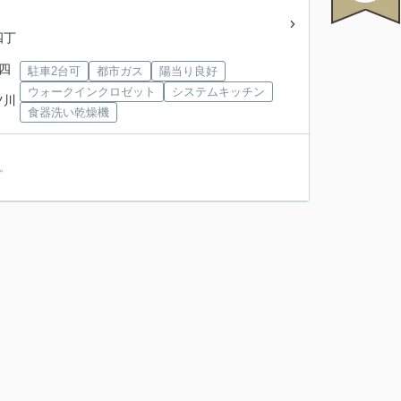
四丁
川四
駐車2台可
都市ガス
陽当り良好
ウォークインクロゼット
システムキッチン
ツ川
食器洗い乾燥機
。