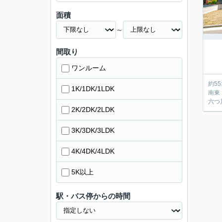
面積
～
間取り
ワンルーム
約5
1K/1DK/1LDK
南東
六つ
2K/2DK/2LDK
3K/3DK/3LDK
4K/4DK/4LDK
5K以上
駅・バス停からの時間