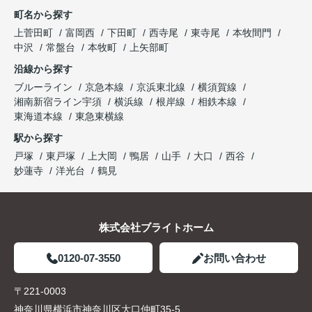
町名から探す
上菅田町
富岡西
下田町
西寺尾
東寺尾
本牧間門
中沢
常盤台
本牧町
上矢部町
沿線から探す
ブルーライン
京急本線
京浜東北線
横須賀線
湘南新宿ライン宇須
横浜線
根岸線
相鉄本線
東海道本線
東急東横線
駅から探す
戸塚
東戸塚
上大岡
鴨居
山手
大口
西谷
妙蓮寺
洋光台
鶴見
株式会社ブライトホーム
0120-07-3550
お問い合わせ
〒221-0003
神奈川県横浜市神奈川区大口仲町35-5