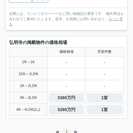
近隣には、コンビニやスーパーなど買い物施設が豊富です。 物件周辺も
合わせてご案内いたします。是非、お気軽にお問い合わせく...
もっと見
る
弘明寺の掲載物件の価格相場
価格相場
空室件数
-
-
1R～1K
-
-
1DK～1LDK
-
-
2K～2LDK
3380万円
1室
3K～3LDK
5280万円
1室
4K～4LDK以上
1