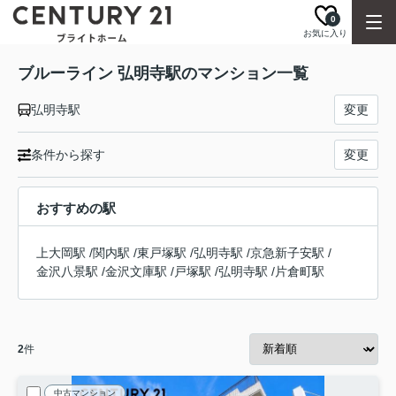
0
お気に入り
ブルーライン 弘明寺駅のマンション一覧
弘明寺駅
変更
条件から探す
変更
おすすめの駅
上大岡駅
/
関内駅
/
東戸塚駅
/
弘明寺駅
/
京急新子安駅
/
金沢八景駅
/
金沢文庫駅
/
戸塚駅
/
弘明寺駅
/
片倉町駅
2
件
中古マンション