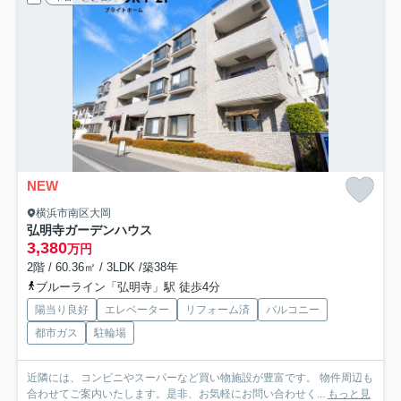
NEW
横浜市南区大岡
弘明寺ガーデンハウス
3,380
万円
2階 / 60.36㎡ / 3LDK /築38年
ブルーライン「弘明寺」駅 徒歩4分
陽当り良好
エレベーター
リフォーム済
バルコニー
都市ガス
駐輪場
近隣には、コンビニやスーパーなど買い物施設が豊富です。 物件周辺も
合わせてご案内いたします。是非、お気軽にお問い合わせく...
もっと見