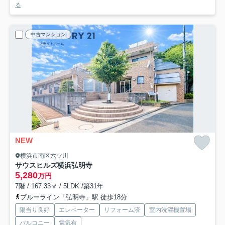
る
中古マンション
NEW
横浜市南区六ツ川
サウスヒルズ横浜弘明寺
5,280
万円
7階 / 167.33㎡ / 5LDK /築31年
ブルーライン「弘明寺」駅 徒歩18分
陽当り良好
エレベーター
リフォーム済
室内洗濯機置場
バルコニー
電気有