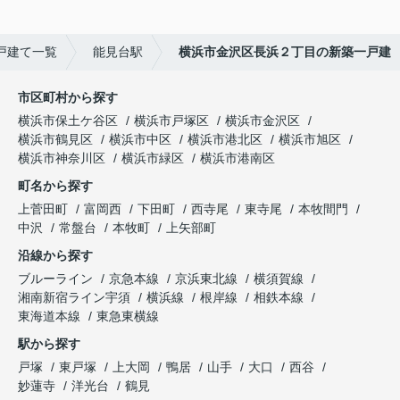
戸建て一覧
能見台駅
横浜市金沢区長浜２丁目の新築一戸建
市区町村から探す
横浜市保土ケ谷区
横浜市戸塚区
横浜市金沢区
横浜市鶴見区
横浜市中区
横浜市港北区
横浜市旭区
横浜市神奈川区
横浜市緑区
横浜市港南区
町名から探す
上菅田町
富岡西
下田町
西寺尾
東寺尾
本牧間門
中沢
常盤台
本牧町
上矢部町
沿線から探す
ブルーライン
京急本線
京浜東北線
横須賀線
湘南新宿ライン宇須
横浜線
根岸線
相鉄本線
東海道本線
東急東横線
駅から探す
戸塚
東戸塚
上大岡
鴨居
山手
大口
西谷
妙蓮寺
洋光台
鶴見