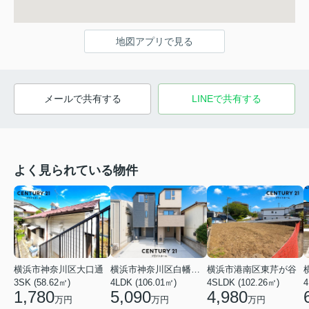
地図アプリで見る
メールで共有する
LINEで共有する
よく見られている物件
横浜市神奈川区大口通
横浜市神奈川区白幡東町
横浜市港南区東芹が谷
3SK (58.62㎡)
4LDK (106.01㎡)
4SLDK (102.26㎡)
4
1,780
5,090
4,980
万円
万円
万円