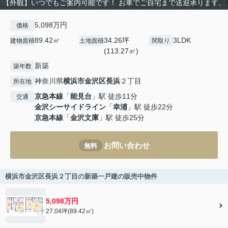
【外観】いつでもご案内可能です！ お車でご自宅まで送迎承ります。
5,098万円
価格
89.42㎡
34.26坪
3LDK
建物面積
土地面積
間取り
(113.27㎡)
新築
築年数
神奈川県
横浜市金沢区
長浜
２丁目
所在地
京急本線
「
能見台
」駅 徒歩11分
交通
金沢シーサイドライン
「
幸浦
」駅 徒歩22分
京急本線
「
金沢文庫
」駅 徒歩25分
お問い合わせ
無料
横浜市金沢区長浜２丁目の新築一戸建の販売中物件
5,098万円
27.04坪(89.42㎡)