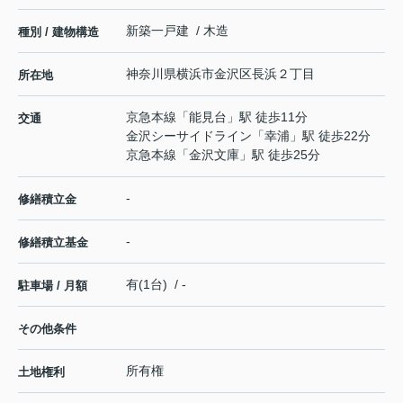
新築一戸建 / 木造
種別 / 建物構造
神奈川県
横浜市金沢区
長浜
２丁目
所在地
京急本線
「
能見台
」駅 徒歩11分
交通
金沢シーサイドライン
「
幸浦
」駅 徒歩22分
京急本線
「
金沢文庫
」駅 徒歩25分
-
修繕積立金
-
修繕積立基金
有(1台) / -
駐車場 / 月額
その他条件
所有権
土地権利