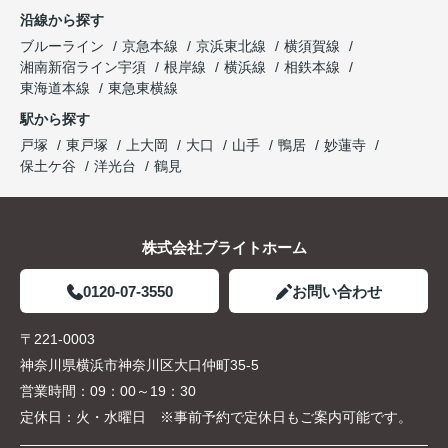
沿線から探す
ブルーライン
京急本線
京浜東北線
横須賀線
湘南新宿ライン宇須
根岸線
横浜線
相鉄本線
東海道本線
東急東横線
駅から探す
戸塚
東戸塚
上大岡
大口
山手
鴨居
妙蓮寺
保土ケ谷
洋光台
鶴見
株式会社ブライトホーム
0120-07-3550
お問い合わせ
〒221-0003
神奈川県横浜市神奈川区大口仲町35-5
営業時間：
09：00～19：30
定休日：
火・水曜日 ※事前予約で定休日もご案内可能です。