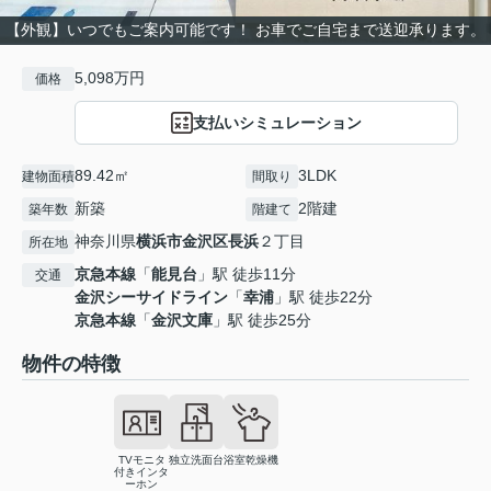
【外観】いつでもご案内可能です！ お車でご自宅まで送迎承ります。
5,098万円
価格
支払いシミュレーション
89.42㎡
3LDK
建物面積
間取り
新築
2階建
築年数
階建て
神奈川県
横浜市金沢区
長浜
２丁目
所在地
京急本線
「
能見台
」駅 徒歩11分
交通
金沢シーサイドライン
「
幸浦
」駅 徒歩22分
京急本線
「
金沢文庫
」駅 徒歩25分
物件の特徴
TVモニタ
独立洗面台
浴室乾燥機
付きインタ
ーホン