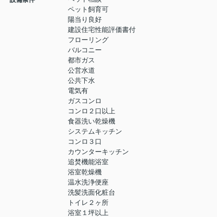
ペット飼育可
陽当り良好
建設住宅性能評価書付
フローリング
バルコニー
都市ガス
公営水道
公共下水
電気有
ガスコンロ
コンロ２口以上
食器洗い乾燥機
システムキッチン
コンロ３口
カウンターキッチン
追焚機能浴室
浴室乾燥機
温水洗浄便座
洗髪洗面化粧台
トイレ２ヶ所
浴室１坪以上