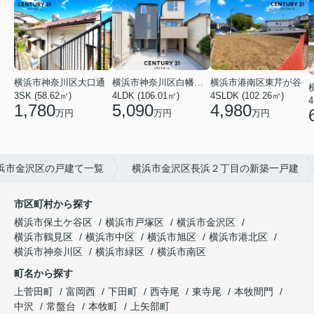
横浜市神奈川区大口通
横浜市港南区東芹が谷
横浜市神奈川区白幡東町
3SK (58.62㎡)
4SLDK (102.26㎡)
4LDK (106.01㎡)
4
1,780
4,980
5,090
万円
万円
万円
浜市金沢区の戸建て一覧
横浜市金沢区長浜２丁目の新築一戸建
市区町村から探す
横浜市保土ケ谷区
横浜市戸塚区
横浜市金沢区
横浜市鶴見区
横浜市中区
横浜市旭区
横浜市港北区
横浜市神奈川区
横浜市緑区
横浜市南区
町名から探す
上菅田町
富岡西
下田町
西寺尾
東寺尾
本牧間門
中沢
常盤台
本牧町
上矢部町