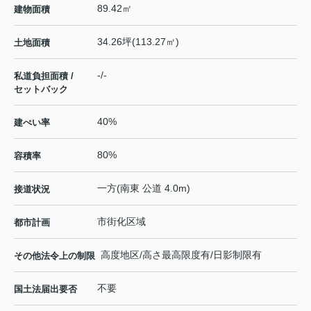
89.42㎡
建物面積
34.26坪(113.27㎡)
土地面積
-/-
私道負担面積 /
セットバック
40%
建ぺい率
80%
容積率
一方(南東 公道 4.0m)
接道状況
市街化区域
都市計画
高度地区/高さ最高限度有/日影制限有
その他法令上の制限
不要
国土法届出要否