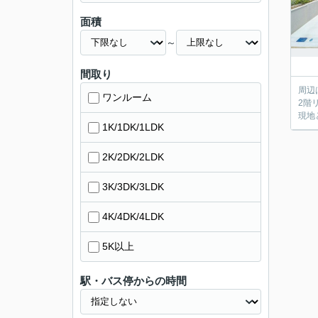
面積
～
間取り
周辺
ワンルーム
2階
現地
1K/1DK/1LDK
2K/2DK/2LDK
3K/3DK/3LDK
4K/4DK/4LDK
5K以上
駅・バス停からの時間