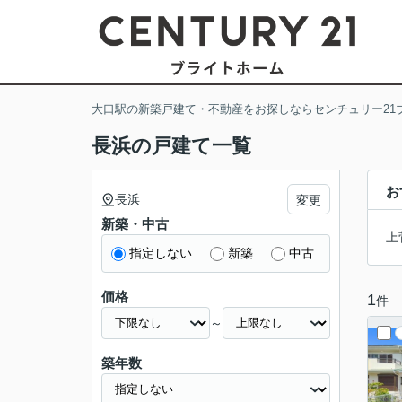
大口駅の新築戸建て・不動産をお探しならセンチュリー21
長浜の戸建て一覧
お
長浜
変更
新築・中古
上
指定しない
新築
中古
価格
1
件
～
築年数