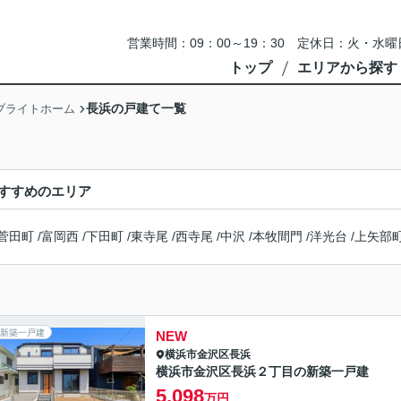
営業時間：09：00～19：30 定休日：火・
トップ
エリアから探す
長浜の戸建て一覧
ブライトホーム
すすめのエリア
菅田町
/
富岡西
/
下田町
/
東寺尾
/
西寺尾
/
中沢
/
本牧間門
/
洋光台
/
上矢部
新築一戸建
NEW
横浜市金沢区
長浜
横浜市金沢区長浜２丁目の新築一戸建
5,098
万円