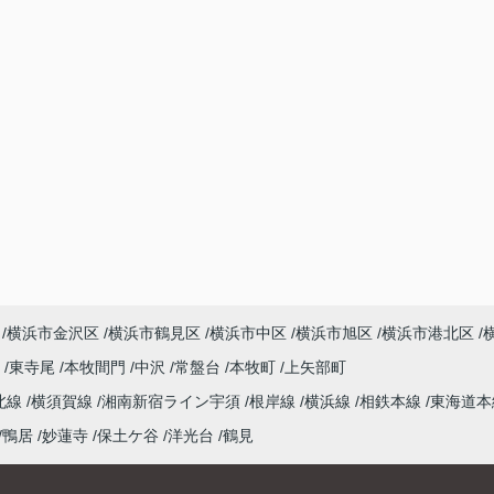
横浜市金沢区
横浜市鶴見区
横浜市中区
横浜市旭区
横浜市港北区
尾
東寺尾
本牧間門
中沢
常盤台
本牧町
上矢部町
北線
横須賀線
湘南新宿ライン宇須
根岸線
横浜線
相鉄本線
東海道
鴨居
妙蓮寺
保土ケ谷
洋光台
鶴見