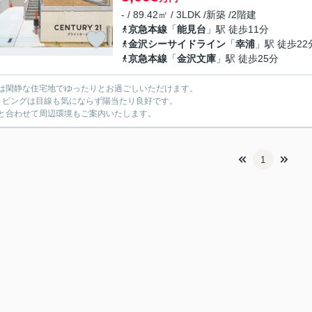
- / 89.42㎡ / 3LDK /新築 /2階建
京急本線
「
能見台
」駅 徒歩11分
金沢シーサイドライン
「
幸浦
」駅 徒歩22
京急本線
「
金沢文庫
」駅 徒歩25分
は閑静な住宅地でゆったりとお過ごしいただけます。
リビングは目線も気にならず陽当たり良好です。
と合わせて周辺環境もご案内いたします。
1