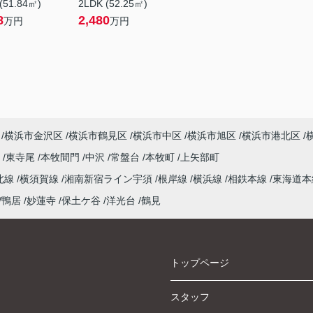
(51.84㎡)
2LDK (52.25㎡)
8
2,480
万円
万円
横浜市金沢区
横浜市鶴見区
横浜市中区
横浜市旭区
横浜市港北区
尾
東寺尾
本牧間門
中沢
常盤台
本牧町
上矢部町
北線
横須賀線
湘南新宿ライン宇須
根岸線
横浜線
相鉄本線
東海道
鴨居
妙蓮寺
保土ケ谷
洋光台
鶴見
トップページ
スタッフ