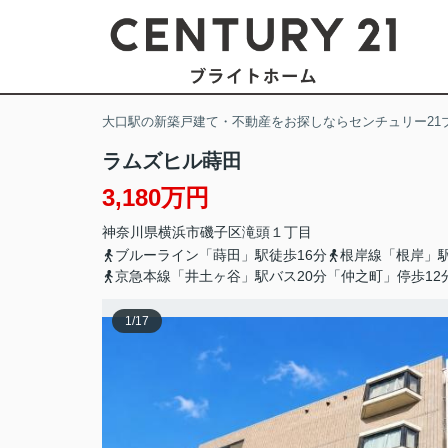
大口駅の新築戸建て・不動産をお探しならセンチュリー21
ラムズヒル蒔田
3,180万円
神奈川県
横浜市磯子区
滝頭
１丁目
ブルーライン「蒔田」駅徒歩16分
根岸線「根岸」駅
京急本線「井土ヶ谷」駅バス20分「仲之町」停歩12
1
/
17