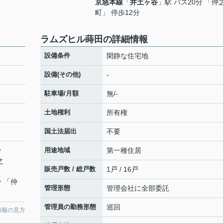
京急本線
「
井土ヶ谷
」駅 バス20分 「仲
町」 停歩12分
ラムズヒル蒔田の詳細情報
設備条件
閑静な住宅地
設備(その他)
-
駐車場/月額
無/-
土地権利
所有権
国土法届出
不要
分
用途地域
第一種住居
之
販売戸数 / 総戸数
1戸 / 16戸
分 「仲
管理形態
管理会社に全部委託
管理員の勤務形態
巡回
情報の見方