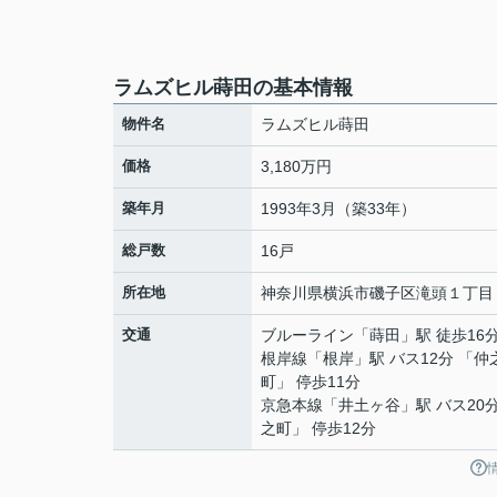
ラムズヒル蒔田の基本情報
物件名
ラムズヒル蒔田
価格
3,180万円
築年月
1993年3月（築33年）
総戸数
16戸
所在地
神奈川県
横浜市磯子区
滝頭
１丁目
交通
ブルーライン
「
蒔田
」駅 徒歩16
根岸線
「
根岸
」駅 バス12分 「仲
町」 停歩11分
京急本線
「
井土ヶ谷
」駅 バス20
之町」 停歩12分