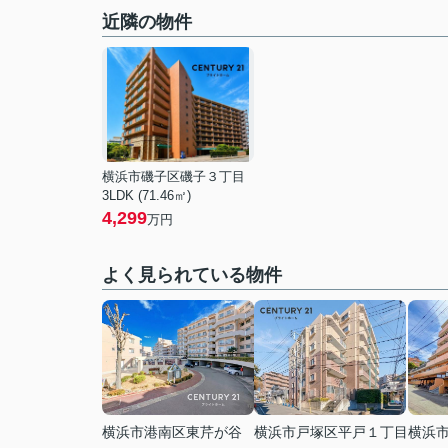
近隣の物件
横浜市磯子区磯子３丁目
3LDK (71.46㎡)
4,299
万円
よく見られている物件
横浜市港南区東芹が谷
横浜市戸塚区平戸１丁目
横浜