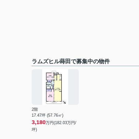
ラムズヒル蒔田で募集中の物件
2階
17.47坪 (57.76㎡)
3,180
万円(182.03万円/
坪)