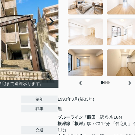
自宅まで送迎承ります。
1993年3月(築33年)
築年
無
駐車
ブルーライン
「
蒔田
」駅 徒歩16分
根岸線
「
根岸
」駅 バス12分 「仲之町」 
11分
交通