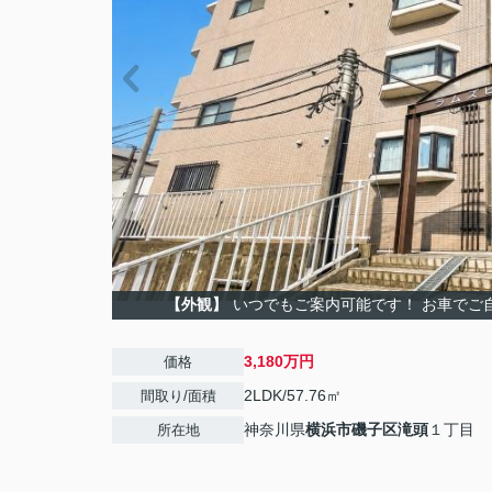
【外観】
いつでもご案内可能です！ お車でご
3,180万円
価格
2LDK/57.76㎡
間取り/面積
神奈川県
横浜市磯子区
滝頭
１丁目
所在地