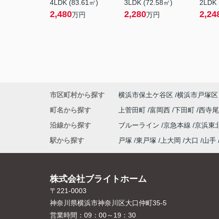
4LDK (83.61㎡)
3LDK (72.58㎡)
2LDK 
2,480
2,280
2,24
万円
万円
市区町村から探す
横浜市保土ケ谷区
横浜市戸塚区
町名から探す
上菅田町
富岡西
下田町
西寺
沿線から探す
ブルーライン
京急本線
京浜東
駅から探す
戸塚
東戸塚
上大岡
大口
山手
株式会社ブライトホーム
〒221-0003
神奈川県横浜市神奈川区大口仲町35-5
営業時間：
09：00～19：30