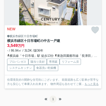
NEW
横浜市緑区十日市場町
横浜市緑区十日市場町の中古一戸建
3,549
万円
- / 86.94㎡ / 3LDK /築36年
横浜線「十日市場」駅 徒歩13分
東急田園都市線「長津田」駅 徒歩23分
プロパンガス
陽当り良好
専用庭
リフォーム済
システムキッチン
食器洗い乾燥機
住環境良好の閑静な住宅街にございます。 前面道路も広く駐車が苦手な
方も安心して車庫入れ出来ます。 物件周辺も合わせてご案...
もっと見る
1