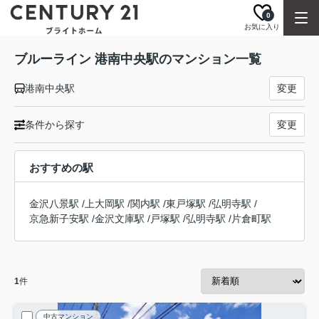
0
お気に入り
ブルーライン 港南中央駅のマンション一覧
港南中央駅
変更
条件から探す
変更
おすすめの駅
金沢八景駅
/
上大岡駅
/
関内駅
/
東戸塚駅
/
弘明寺駅
/
京急新子安駅
/
金沢文庫駅
/
戸塚駅
/
弘明寺駅
/
片倉町駅
1
件
中古マンション