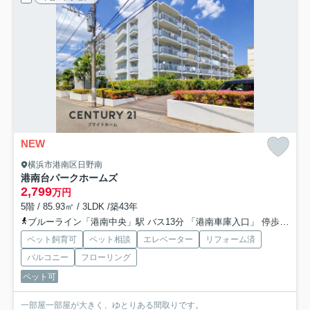
NEW
横浜市港南区日野南
港南台パークホームズ
2,799
万円
5階 / 85.93㎡ / 3LDK /築43年
ブルーライン「港南中央」駅 バス13分 「港南車庫入口」 停歩5分
ペット飼育可
ペット相談
エレベーター
リフォーム済
バルコニー
フローリング
ペット可
一部屋一部屋が大きく、ゆとりある間取りです。