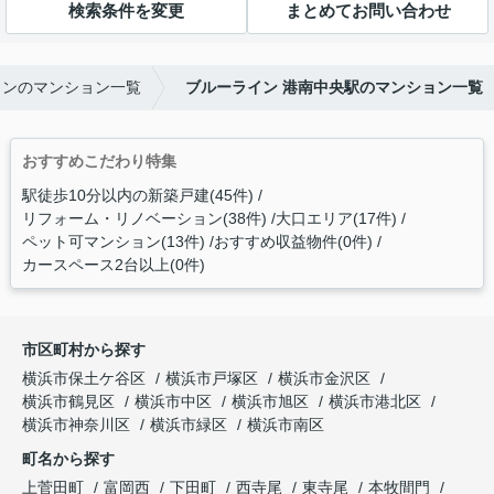
検索条件を変更
まとめてお問い合わせ
インのマンション一覧
ブルーライン 港南中央駅のマンション一覧
おすすめこだわり特集
駅徒歩10分以内の新築戸建(45件)
リフォーム・リノベーション(38件)
大口エリア(17件)
ペット可マンション(13件)
おすすめ収益物件(0件)
カースペース2台以上(0件)
市区町村から探す
横浜市保土ケ谷区
横浜市戸塚区
横浜市金沢区
横浜市鶴見区
横浜市中区
横浜市旭区
横浜市港北区
横浜市神奈川区
横浜市緑区
横浜市南区
町名から探す
上菅田町
富岡西
下田町
西寺尾
東寺尾
本牧間門