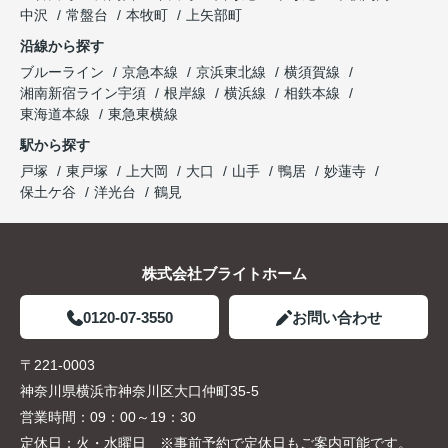
中沢
常盤台
本牧町
上矢部町
沿線から探す
ブルーライン
京急本線
京浜東北線
横須賀線
湘南新宿ライン宇須
根岸線
横浜線
相鉄本線
東海道本線
東急東横線
駅から探す
戸塚
東戸塚
上大岡
大口
山手
鴨居
妙蓮寺
保土ケ谷
洋光台
鶴見
株式会社ブライトホーム
0120-07-3550
お問い合わせ
〒221-0003
神奈川県横浜市神奈川区大口仲町35-5
営業時間：
09：00～19：30
定休日：
火・水曜日 ※事前予約で定休日もご案内可能です。