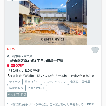
NEW
川崎市幸区南加瀬
川崎市幸区南加瀬４丁目の新築一戸建
5,380
万円
- / 89.08㎡ / 3LDK /予定
横須賀線「新川崎」駅 バス10分 「一本橋」 停歩2分
東急東横線「日吉」駅 バス7分 「江川町」 停歩2分
都市ガス
陽当り良好
システムキッチン
食器洗い乾燥機
浴室乾燥機
浴室１坪以上
ペット可
新築
18.4帖の開放的なLDKを中心に、ご家族がゆったり暮らせる3LDKで