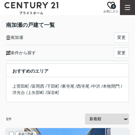
0
お気に入り
南加瀬の戸建て一覧
南加瀬
変更
条件から探す
変更
おすすめのエリア
上菅田町
/
富岡西
/
下田町
/
東寺尾
/
西寺尾
/
中沢
/
本牧間門
/
洋光台
/
上矢部町
/
深谷町
1
件
新築一戸建