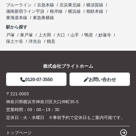
ブルーライン
京急本線
京浜東北線
横須賀線
湘南新宿ライン宇須
根岸線
横浜線
相鉄本線
東海道本線
東急東横線
駅から探す
戸塚
東戸塚
上大岡
大口
山手
鴨居
妙蓮寺
保土ケ谷
洋光台
鶴見
株式会社ブライトホーム
0120-07-3550
お問い合わせ
〒221-0003
神奈川県横浜市神奈川区大口仲町35-5
営業時間：
09：00～19：30
定休日：
火・水曜日 ※事前予約で定休日もご案内可能です。
トップページ