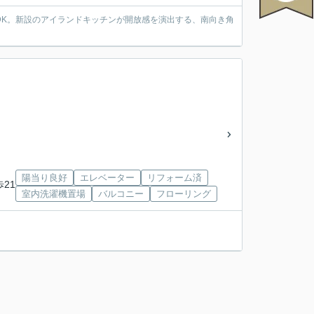
3LDK。新設のアイランドキッチンが開放感を演出する、南向き角
陽当り良好
エレベーター
リフォーム済
歩21
室内洗濯機置場
バルコニー
フローリング