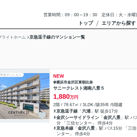
営業時間：09：00～19：30 定休日：火・
トップ
エリアから探す
京急逗子線のマンション一覧
ブライトホーム
中古マンション
NEW
横浜市金沢区
東朝比奈
サニークレスト湘南八景５
1,880
万円
2階 / 78.67㎡ / 3LDK /築35年 /5階建
京急逗子線
「
六浦
」駅 徒歩17分
金沢シーサイドライン
「
金沢八景
」駅 バ
分 「三信センター」 停歩4分
京急本線
「
金沢八景
」駅 バス15分 「三
ンター」 停歩4分