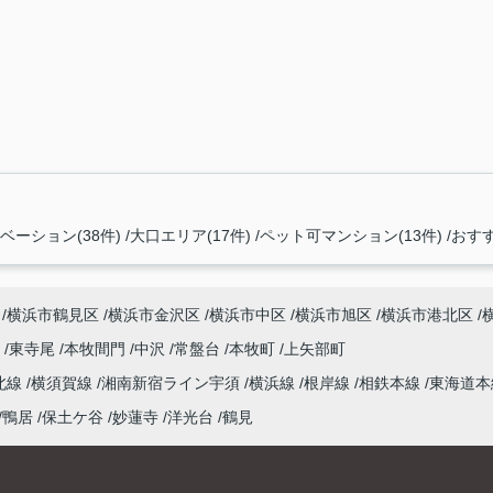
ーション(38件)
大口エリア(17件)
ペット可マンション(13件)
おすす
横浜市鶴見区
横浜市金沢区
横浜市中区
横浜市旭区
横浜市港北区
尾
東寺尾
本牧間門
中沢
常盤台
本牧町
上矢部町
北線
横須賀線
湘南新宿ライン宇須
横浜線
根岸線
相鉄本線
東海道
鴨居
保土ケ谷
妙蓮寺
洋光台
鶴見