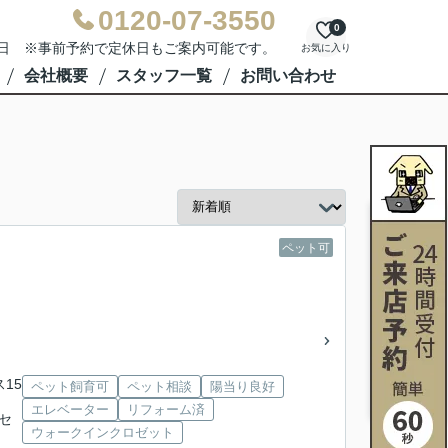
0120-07-3550
0
水曜日 ※事前予約で定休日もご案内可能です。
お気に入り
会社概要
スタッフ一覧
お問い合わせ
ペット可
ス15
ペット飼育可
ペット相談
陽当り良好
エレベーター
リフォーム済
信セ
ウォークインクロゼット