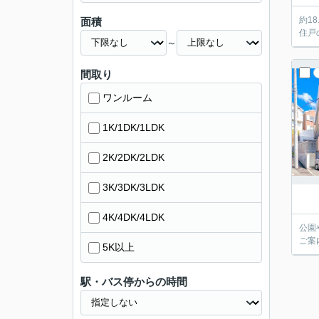
約1
面積
住戸
～
間取り
ワンルーム
1K/1DK/1LDK
2K/2DK/2LDK
3K/3DK/3LDK
4K/4DK/4LDK
公園
ご案
5K以上
駅・バス停からの時間