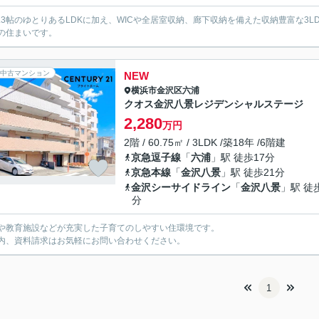
8.3帖のゆとりあるLDKに加え、WICや全居室収納、廊下収納を備えた収納豊富な
の住まいです。
中古マンション
NEW
横浜市金沢区
六浦
クオス金沢八景レジデンシャルステージ
2,280
万円
2階 / 60.75㎡ / 3LDK /築18年 /6階建
京急逗子線
「
六浦
」駅 徒歩17分
京急本線
「
金沢八景
」駅 徒歩21分
金沢シーサイドライン
「
金沢八景
」駅 徒
分
や教育施設などが充実した子育てのしやすい住環境です。
内、資料請求はお気軽にお問い合わせください。
1