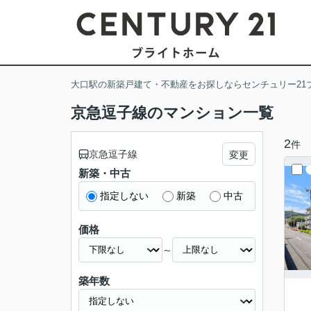
大口駅の新築戸建て・不動産をお探しならセンチュリー21
京急逗子線のマンション一覧
2
件
京急逗子線
変更
新築・中古
指定しない
新築
中古
価格
～
築年数