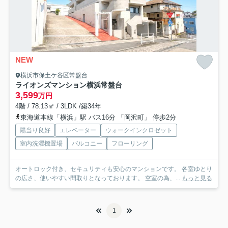
NEW
横浜市保土ケ谷区常盤台
ライオンズマンション横浜常盤台
3,599
万円
4階 / 78.13㎡ / 3LDK /築34年
東海道本線「横浜」駅 バス16分 「岡沢町」 停歩2分
陽当り良好
エレベーター
ウォークインクロゼット
室内洗濯機置場
バルコニー
フローリング
オートロック付き、セキュリティも安心のマンションです。 各室ゆとり
の広さ、使いやすい間取りとなっております。 空室の為、...
もっと見る
1