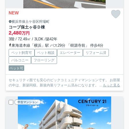
NEW
横浜市保土ケ谷区狩場町
コープ保土ヶ谷Ｄ棟
2,480
万円
3階 / 72.49㎡ / 3LDK /築42年
東海道本線「横浜」駅 バス29分 「樹源寺前」 停歩4分
ペット飼育可
ペット相談
エレベーター
リフォーム済
バルコニー
フローリング
ペット可
セキュリティ面でも安心のビックコミュニティマンションです。 お部屋
の中は、新築同様。新規内装リフォーム済みになります。 ...
もっと見る
中古マンション