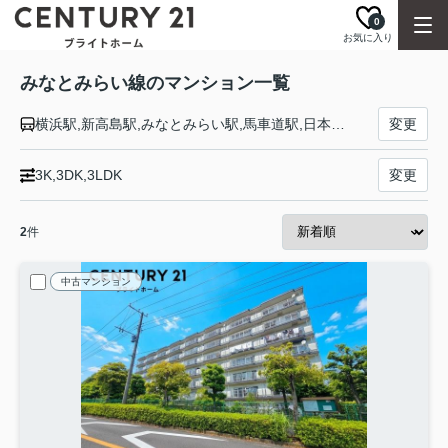
0
お気に入り
みなとみらい線のマンション一覧
横浜駅,新高島駅,みなとみらい駅,馬車道駅,日本大通り駅,元町・中華街駅
変更
3K,3DK,3LDK
変更
2
件
中古マンション