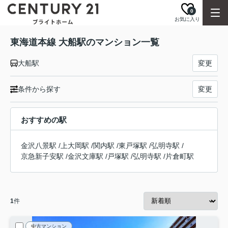
0
お気に入り
東海道本線 大船駅のマンション一覧
大船駅
変更
条件から探す
変更
おすすめの駅
金沢八景駅
/
上大岡駅
/
関内駅
/
東戸塚駅
/
弘明寺駅
/
京急新子安駅
/
金沢文庫駅
/
戸塚駅
/
弘明寺駅
/
片倉町駅
1
件
中古マンション