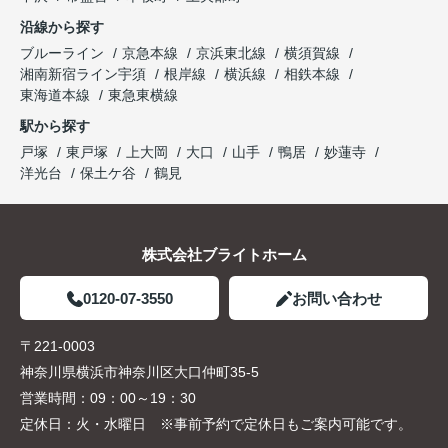
沿線から探す
ブルーライン
京急本線
京浜東北線
横須賀線
湘南新宿ライン宇須
根岸線
横浜線
相鉄本線
東海道本線
東急東横線
駅から探す
戸塚
東戸塚
上大岡
大口
山手
鴨居
妙蓮寺
洋光台
保土ケ谷
鶴見
株式会社ブライトホーム
0120-07-3550
お問い合わせ
〒221-0003
神奈川県横浜市神奈川区大口仲町35-5
営業時間：
09：00～19：30
定休日：
火・水曜日 ※事前予約で定休日もご案内可能です。