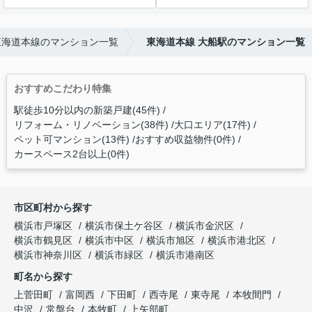
東海道本線のマンション一覧
東海道本線 大船駅のマンション一覧
おすすめこだわり特集
駅徒歩10分以内の新築戸建(45件)
リフォーム・リノベーション(38件)
大口エリア(17件)
ペット可マンション(13件)
おすすめ収益物件(0件)
カースペース2台以上(0件)
市区町村から探す
横浜市戸塚区
横浜市保土ケ谷区
横浜市金沢区
横浜市鶴見区
横浜市中区
横浜市旭区
横浜市港北区
横浜市神奈川区
横浜市緑区
横浜市港南区
町名から探す
上菅田町
富岡西
下田町
西寺尾
東寺尾
本牧間門
中沢
常盤台
本牧町
上矢部町