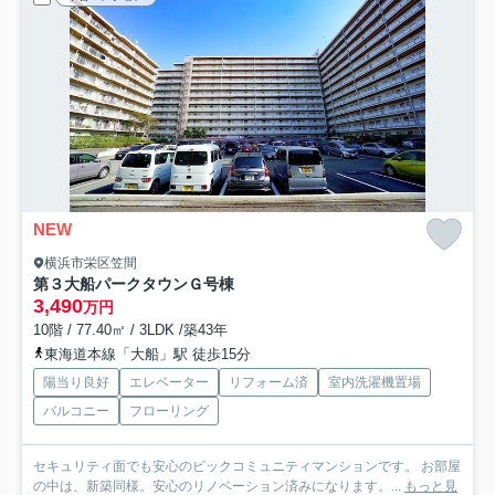
NEW
横浜市栄区笠間
第３大船パークタウンＧ号棟
3,490
万円
10階 / 77.40㎡ / 3LDK /築43年
東海道本線「大船」駅 徒歩15分
陽当り良好
エレベーター
リフォーム済
室内洗濯機置場
バルコニー
フローリング
セキュリティ面でも安心のビックコミュニティマンションです。 お部屋
の中は、新築同様。安心のリノベーション済みになります。...
もっと見