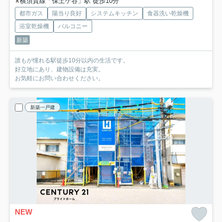
横須賀線「保土ケ谷」駅 徒歩10分
都市ガス
陽当り良好
システムキッチン
食器洗い乾燥機
浴室乾燥機
バルコニー
新築
誰もが憧れる駅徒歩10分以内の生活です。
好立地にあり、建物設備は充実。
お気軽にお問い合わせください。
新築一戸建
NEW