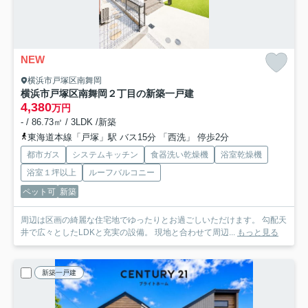
NEW
横浜市戸塚区南舞岡
横浜市戸塚区南舞岡２丁目の新築一戸建
4,380
万円
- / 86.73㎡ / 3LDK /新築
東海道本線「戸塚」駅 バス15分 「西洗」 停歩2分
都市ガス
システムキッチン
食器洗い乾燥機
浴室乾燥機
浴室１坪以上
ルーフバルコニー
ペット可
新築
周辺は区画の綺麗な住宅地でゆったりとお過ごしいただけます。 勾配天
井で広々としたLDKと充実の設備。 現地と合わせて周辺...
もっと見る
新築一戸建