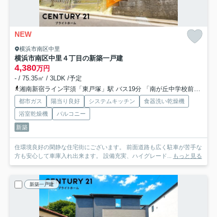
NEW
横浜市南区中里
横浜市南区中里４丁目の新築一戸建
4,380
万円
- / 75.35㎡ / 3LDK /予定
湘南新宿ライン宇須「東戸塚」駅 バス19分 「南が丘中学校前」 停歩8分
都市ガス
陽当り良好
システムキッチン
食器洗い乾燥機
浴室乾燥機
バルコニー
新築
住環境良好の閑静な住宅街にございます。 前面道路も広く駐車が苦手な
方も安心して車庫入れ出来ます。 設備充実、ハイグレード...
もっと見る
新築一戸建