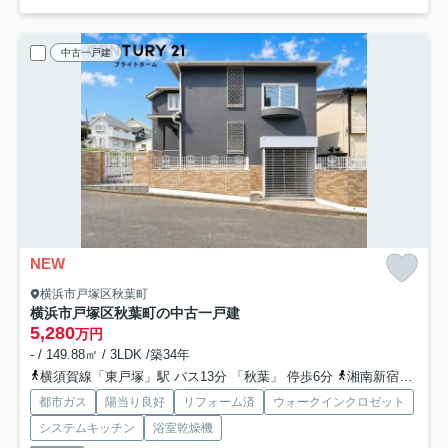
中古一戸建
NEW
横浜市戸塚区秋葉町
横浜市戸塚区秋葉町の中古一戸建
5,280
万円
- / 149.88㎡ / 3LDK /築34年
横須賀線「東戸塚」駅 バス13分 「秋葉」 停歩6分
湘南新宿ライン宇須「戸塚」駅 バス10分 「富士橋」 停歩13分
都市ガス
陽当り良好
リフォーム済
ウォークインクロゼット
システムキッチン
浴室乾燥機