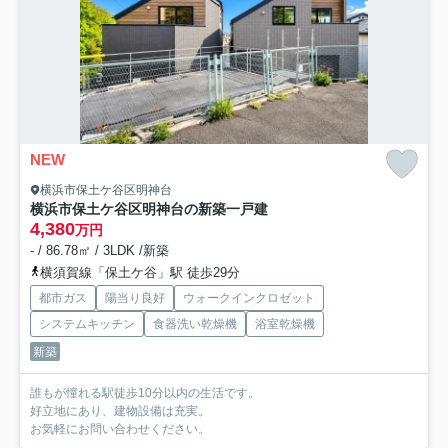
NEW
横浜市保土ケ谷区明神台
横浜市保土ケ谷区明神台の新築一戸建
4,380
万円
- / 86.78㎡ / 3LDK /新築
横須賀線「保土ケ谷」駅 徒歩29分
都市ガス
陽当り良好
ウォークインクロゼット
システムキッチン
食器洗い乾燥機
浴室乾燥機
新築
誰もが憧れる駅徒歩10分以内の生活です。
好立地にあり、建物設備は充実。
お気軽にお問い合わせください。