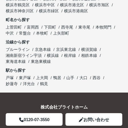
横浜市鶴見区
横浜市中区
横浜市港北区
横浜市旭区
横浜市神奈川区
横浜市緑区
横浜市港南区
町名から探す
上菅田町
富岡西
下田町
西寺尾
東寺尾
本牧間門
中沢
常盤台
本牧町
上矢部町
沿線から探す
ブルーライン
京急本線
京浜東北線
横須賀線
湘南新宿ライン宇須
横浜線
根岸線
相鉄本線
東海道本線
東急東横線
駅から探す
戸塚
東戸塚
上大岡
鴨居
山手
大口
西谷
妙蓮寺
洋光台
鶴見
株式会社ブライトホーム
0120-07-3550
お問い合わせ