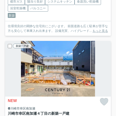
都市ガス
陽当り良好
システムキッチン
食器洗い乾燥機
浴室乾燥機
バルコニー
新築
住環境良好の閑静な住宅街にございます。 前面道路も広く駐車が苦手な
方も安心して車庫入れ出来ます。 設備充実、ハイグレード...
もっと見る
新築一戸建
NEW
川崎市幸区南加瀬
川崎市幸区南加瀬４丁目の新築一戸建