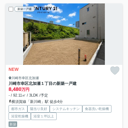
新築一戸建
NEW
川崎市幸区北加瀬
川崎市幸区北加瀬１丁目の新築一戸建
8,480
万円
- / 92.11㎡ / 3LDK /予定
横須賀線「新川崎」駅 徒歩4分
都市ガス
陽当り良好
システムキッチン
食器洗い乾燥機
浴室乾燥機
浴室１坪以上
新築