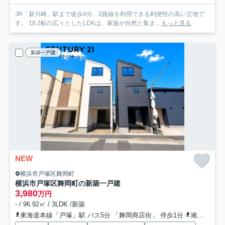
JR「新川崎」駅まで徒歩4分、2路線を利用できる利便性の高い立地で
す。 18.2帖の広々としたLDKは、家族が自然と集ま...
もっと見る
新築一戸建
NEW
横浜市戸塚区舞岡町
横浜市戸塚区舞岡町の新築一戸建
3,980
万円
- / 96.92㎡ / 3LDK /新築
東海道本線「戸塚」駅 バス5分 「舞岡商店街」 停歩1分
湘南新宿ライン宇須「東戸塚」駅 バス25分 「舞岡中学校前」 停歩2分