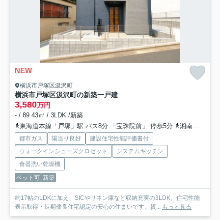
NEW
横浜市戸塚区汲沢町
横浜市戸塚区汲沢町の新築一戸建
3,580
万円
- / 89.43㎡ / 3LDK /新築
東海道本線「戸塚」駅 バス8分 「宝珠院前」 停歩5分
湘南新宿ライン宇須「戸塚」駅 バス8分 「宝珠院前」 停歩5分
都市ガス
陽当り良好
建設住宅性能評価書付
ウォークインシューズクロゼット
システムキッチン
食器洗い乾燥機
ペット可
新築
約17帖のLDKに加え、SICやリネン庫など収納充実の3LDK。住宅性能
表示取得・長期優良住宅認定の安心の住まいです。資...
もっと見る