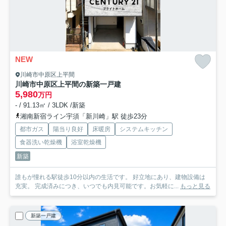
NEW
川崎市中原区上平間
川崎市中原区上平間の新築一戸建
5,980
万円
- / 91.13㎡ / 3LDK /新築
湘南新宿ライン宇須「新川崎」駅 徒歩23分
都市ガス
陽当り良好
床暖房
システムキッチン
食器洗い乾燥機
浴室乾燥機
新築
誰もが憧れる駅徒歩10分以内の生活です。 好立地にあり、建物設備は
充実。 完成済みにつき、いつでも内見可能です。お気軽に...
もっと見る
新築一戸建