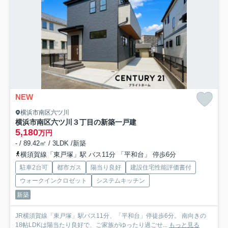
NEW
横浜市南区六ツ川
横浜市南区六ツ川３丁目の新築一戸建
5,180
万円
- / 89.42㎡ / 3LDK /新築
横須賀線「東戸塚」駅 バス11分 「平和台」 停歩6分
駐車2台可
都市ガス
陽当り良好
建設住宅性能評価書付
ウォークインクロゼット
システムキッチン
新築
JR横須賀線「東戸塚」駅バス11分、「平和台」停徒歩6分。 南向きの
18帖LDKは陽当たり良好で、ご家族がゆったり過ごせ...
もっと見る