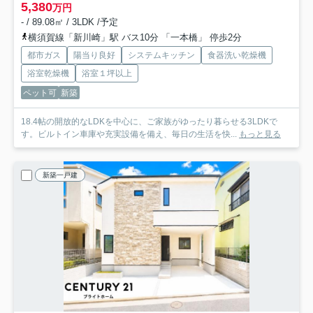
5,380
万円
- / 89.08㎡ / 3LDK /予定
横須賀線「新川崎」駅 バス10分 「一本橋」 停歩2分
都市ガス
陽当り良好
システムキッチン
食器洗い乾燥機
浴室乾燥機
浴室１坪以上
ペット可
新築
18.4帖の開放的なLDKを中心に、ご家族がゆったり暮らせる3LDKで
す。ビルトイン車庫や充実設備を備え、毎日の生活を快...
もっと見る
新築一戸建