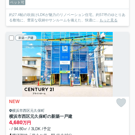
ペット可
約27.4帖の吹抜けLDKが魅力のリノベーション住宅。約57坪のゆとりあ
る敷地に、豊富な収納やサンルームを備えた、快適に...
もっと見る
新築一戸建
NEW
横浜市西区元久保町
横浜市西区元久保町の新築一戸建
4,680
万円
- / 94.80㎡ / 3LDK /予定