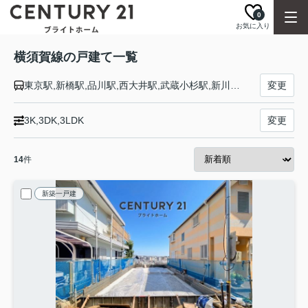
0
お気に入り
横須賀線の戸建て一覧
東京駅,新橋駅,品川駅,西大井駅,武蔵小杉駅,新川崎駅,横浜駅,保土ケ谷駅,東戸塚駅,戸塚駅,大船駅,北鎌倉駅,鎌倉駅,逗子駅,東逗子駅,田浦駅,横須賀駅,衣笠駅,久里浜駅
変更
3K,3DK,3LDK
変更
14
件
新築一戸建