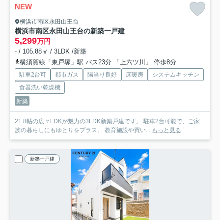
NEW
横浜市南区永田山王台
横浜市南区永田山王台の新築一戸建
5,299
万円
- / 105.88㎡ / 3LDK /新築
横須賀線「東戸塚」駅 バス23分 「上六ツ川」 停歩8分
駐車2台可
都市ガス
陽当り良好
床暖房
システムキッチン
食器洗い乾燥機
新築
21.8帖の広々LDKが魅力の3LDK新築戸建です。 駐車2台可能で、ご家
族の暮らしにもゆとりをプラス。 教育施設や買い...
もっと見る
新築一戸建