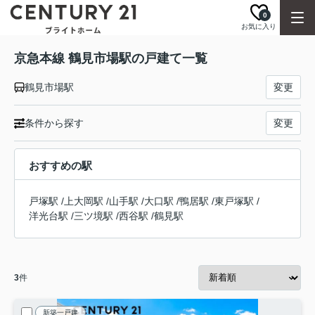
0
お気に入り
京急本線 鶴見市場駅の戸建て一覧
鶴見市場駅
変更
条件から探す
変更
おすすめの駅
戸塚駅
/
上大岡駅
/
山手駅
/
大口駅
/
鴨居駅
/
東戸塚駅
/
洋光台駅
/
三ツ境駅
/
西谷駅
/
鶴見駅
3
件
新築一戸建