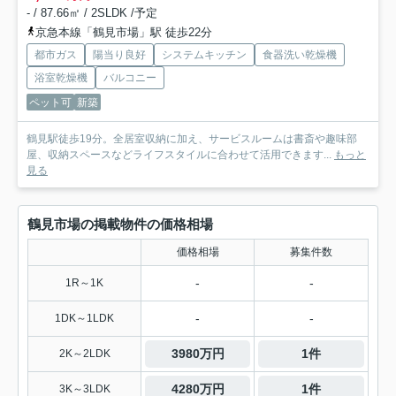
- / 87.66㎡ / 2SLDK /予定
京急本線「鶴見市場」駅 徒歩22分
都市ガス
陽当り良好
システムキッチン
食器洗い乾燥機
浴室乾燥機
バルコニー
ペット可
新築
鶴見駅徒歩19分。全居室収納に加え、サービスルームは書斎や趣味部
屋、収納スペースなどライフスタイルに合わせて活用できます...
もっと
見る
鶴見市場の掲載物件の価格相場
価格相場
募集件数
-
-
1R～1K
-
-
1DK～1LDK
3980万円
1件
2K～2LDK
4280万円
1件
3K～3LDK