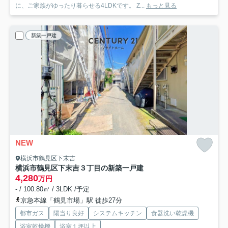
に、ご家族がゆったり暮らせる4LDKです。 Z...
もっと見る
新築一戸建
NEW
横浜市鶴見区下末吉
横浜市鶴見区下末吉３丁目の新築一戸建
4,280
万円
- / 100.80㎡ / 3LDK /予定
京急本線「鶴見市場」駅 徒歩27分
都市ガス
陽当り良好
システムキッチン
食器洗い乾燥機
浴室乾燥機
浴室１坪以上