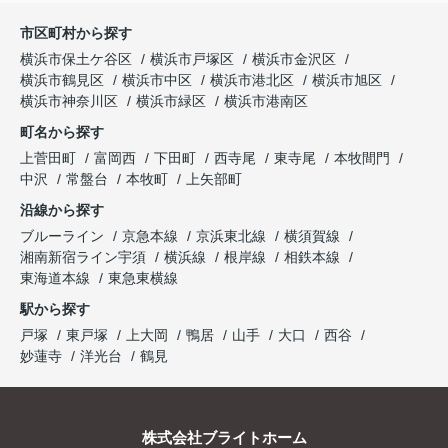
市区町村から探す
横浜市保土ケ谷区
横浜市戸塚区
横浜市金沢区
横浜市鶴見区
横浜市中区
横浜市港北区
横浜市旭区
横浜市神奈川区
横浜市緑区
横浜市港南区
町名から探す
上菅田町
富岡西
下田町
西寺尾
東寺尾
本牧間門
中沢
常盤台
本牧町
上矢部町
沿線から探す
ブルーライン
京急本線
京浜東北線
横須賀線
湘南新宿ライン宇須
横浜線
根岸線
相鉄本線
東海道本線
東急東横線
駅から探す
戸塚
東戸塚
上大岡
鴨居
山手
大口
西谷
妙蓮寺
洋光台
鶴見
株式会社ブライトホーム