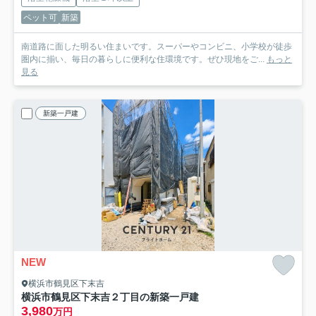
ペット可
新築
南道路に面した明るい住まいです。スーパーやコンビニ、小学校が徒歩
圏内に揃い、毎日の暮らしに便利な住環境です。ぜひ現地をご...
もっと
見る
新築一戸建
NEW
横浜市鶴見区下末吉
横浜市鶴見区下末吉２丁目の新築一戸建
3,980
万円