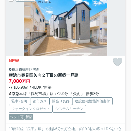
NEW
横浜市鶴見区矢向
横浜市鶴見区矢向２丁目の新築一戸建
7,080
万円
- / 105.98㎡ / 4LDK /新築
京急本線「鶴見市場」駅 バス9分 「矢向」 停歩3分
駐車2台可
都市ガス
陽当り良好
建設住宅性能評価書付
ウォークインクロゼット
システムキッチン
ペット可
新築
JR南武線「尻手」駅まで徒歩6分の好立地。 約19.3帖の広々LDKを中心