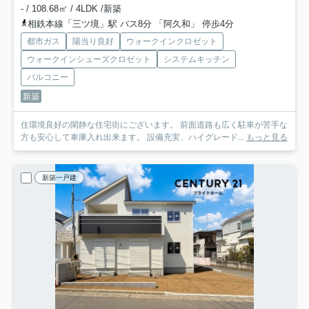
- / 108.68㎡ / 4LDK /新築
相鉄本線「三ツ境」駅 バス8分 「阿久和」 停歩4分
都市ガス
陽当り良好
ウォークインクロゼット
ウォークインシューズクロゼット
システムキッチン
バルコニー
新築
住環境良好の閑静な住宅街にございます。 前面道路も広く駐車が苦手な
方も安心して車庫入れ出来ます。 設備充実、ハイグレード...
もっと見る
新築一戸建