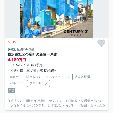
NEW
横浜市旭区今宿町
横浜市旭区今宿町の新築一戸建
4,180
万円
- / 80.52㎡ / 3LDK /予定
相鉄本線「三ツ境」駅 徒歩20分
都市ガス
陽当り良好
システムキッチン
浴室乾燥機
バルコニー
フローリング
新築
住環境良好の閑静な住宅街にございます。 前面道路も交通量が少なく、
小さなお子様にも安心です。 設備充実、ハイグレード新築...
もっと見る