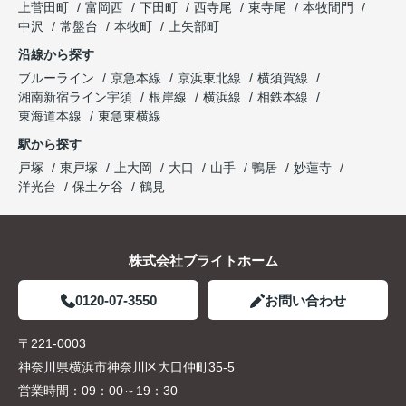
上菅田町
富岡西
下田町
西寺尾
東寺尾
本牧間門
中沢
常盤台
本牧町
上矢部町
沿線から探す
ブルーライン
京急本線
京浜東北線
横須賀線
湘南新宿ライン宇須
根岸線
横浜線
相鉄本線
東海道本線
東急東横線
駅から探す
戸塚
東戸塚
上大岡
大口
山手
鴨居
妙蓮寺
洋光台
保土ケ谷
鶴見
株式会社ブライトホーム
0120-07-3550
お問い合わせ
〒221-0003
神奈川県横浜市神奈川区大口仲町35-5
営業時間：
09：00～19：30