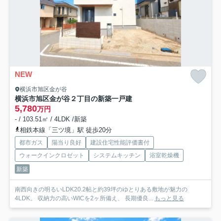
NEW
横浜市旭区金が谷
横浜市旭区金が谷２丁目の新築一戸建
5,780
万円
- / 103.51㎡ / 4LDK /新築
相鉄本線「三ツ境」駅 徒歩20分
都市ガス
陽当り良好
建設住宅性能評価書付
ウォークインクロゼット
システムキッチン
浴室乾燥機
新築
南西向きの明るいLDK20.2帖と約39坪のゆとりある敷地が魅力の
4LDK。 収納力の高いWICを2ヶ所備え、 長期優良...
もっと見る