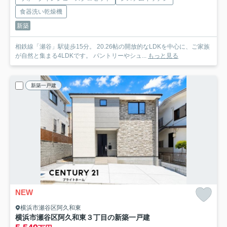
食器洗い乾燥機
新築
相鉄線「瀬谷」駅徒歩15分。 20.26帖の開放的なLDKを中心に、ご家族
が自然と集まる4LDKです。 パントリーやシュ...
もっと見る
新築一戸建
NEW
横浜市瀬谷区阿久和東
横浜市瀬谷区阿久和東３丁目の新築一戸建