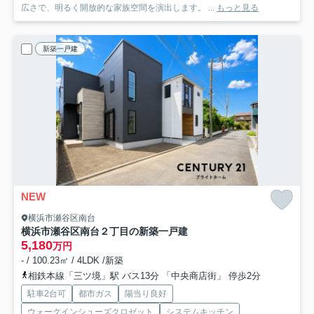
広さで、明るく開放的な家族空間を演出します。 ...
もっと見る
新築一戸建
NEW
横浜市瀬谷区南台
横浜市瀬谷区南台２丁目の新築一戸建
5,180
万円
- / 100.23㎡ / 4LDK /新築
相鉄本線「三ツ境」駅 バス13分 「中央商店街」 停歩2分
駐車2台可
都市ガス
陽当り良好
ウォークインシューズクロゼット
システムキッチン