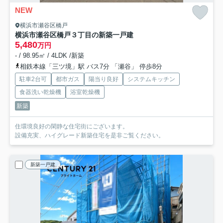
NEW
横浜市瀬谷区橋戸
横浜市瀬谷区橋戸３丁目の新築一戸建
5,480
万円
- / 98.95㎡ / 4LDK /新築
相鉄本線「三ツ境」駅 バス7分 「瀬谷」 停歩8分
駐車2台可
都市ガス
陽当り良好
システムキッチン
食器洗い乾燥機
浴室乾燥機
新築
住環境良好の閑静な住宅街にございます。
設備充実、ハイグレード新築住宅を是非ご覧ください。
新築一戸建