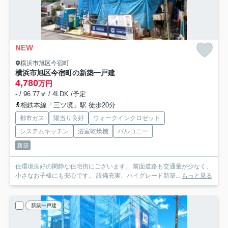
NEW
横浜市旭区今宿町
横浜市旭区今宿町の新築一戸建
4,780
万円
- / 96.77㎡ / 4LDK /予定
相鉄本線「三ツ境」駅 徒歩20分
都市ガス
陽当り良好
ウォークインクロゼット
システムキッチン
浴室乾燥機
バルコニー
新築
住環境良好の閑静な住宅街にございます。 前面道路も交通量が少なく、
小さなお子様にも安心です。 設備充実、ハイグレード新築...
もっと見る
新築一戸建