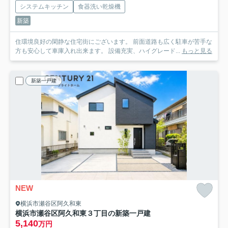
システムキッチン
食器洗い乾燥機
新築
住環境良好の閑静な住宅街にございます。 前面道路も広く駐車が苦手な
方も安心して車庫入れ出来ます。 設備充実、ハイグレード...
もっと見る
新築一戸建
NEW
横浜市瀬谷区阿久和東
横浜市瀬谷区阿久和東３丁目の新築一戸建
5,140
万円