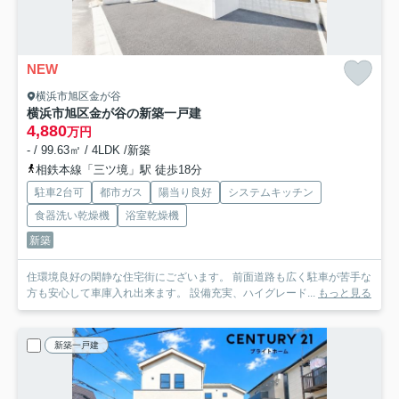
NEW
横浜市旭区金が谷
横浜市旭区金が谷の新築一戸建
4,880
万円
- / 99.63㎡ / 4LDK /新築
相鉄本線「三ツ境」駅 徒歩18分
駐車2台可
都市ガス
陽当り良好
システムキッチン
食器洗い乾燥機
浴室乾燥機
新築
住環境良好の閑静な住宅街にございます。 前面道路も広く駐車が苦手な
方も安心して車庫入れ出来ます。 設備充実、ハイグレード...
もっと見る
新築一戸建