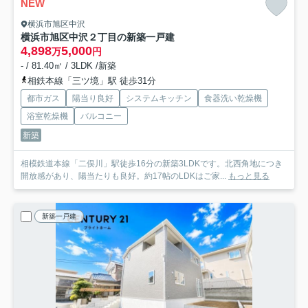
NEW
横浜市旭区中沢
横浜市旭区中沢２丁目の新築一戸建
4,898
5,000
万
円
- / 81.40㎡ / 3LDK /新築
相鉄本線「三ツ境」駅 徒歩31分
都市ガス
陽当り良好
システムキッチン
食器洗い乾燥機
浴室乾燥機
バルコニー
新築
相模鉄道本線「二俣川」駅徒歩16分の新築3LDKです。北西角地につき
開放感があり、陽当たりも良好。約17帖のLDKはご家...
もっと見る
新築一戸建