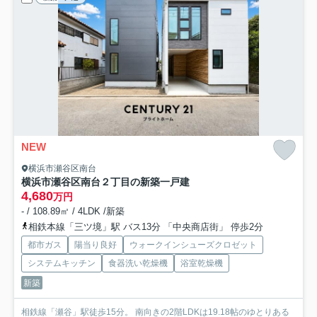
NEW
横浜市瀬谷区南台
横浜市瀬谷区南台２丁目の新築一戸建
4,680
万円
- / 108.89㎡ / 4LDK /新築
相鉄本線「三ツ境」駅 バス13分 「中央商店街」 停歩2分
都市ガス
陽当り良好
ウォークインシューズクロゼット
システムキッチン
食器洗い乾燥機
浴室乾燥機
新築
相鉄線「瀬谷」駅徒歩15分。 南向きの2階LDKは19.18帖のゆとりある