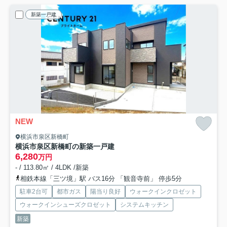
新築一戸建
NEW
横浜市泉区新橋町
横浜市泉区新橋町の新築一戸建
6,280
万円
- / 113.80㎡ / 4LDK /新築
相鉄本線「三ツ境」駅 バス16分 「観音寺前」 停歩5分
駐車2台可
都市ガス
陽当り良好
ウォークインクロゼット
ウォークインシューズクロゼット
システムキッチン
新築