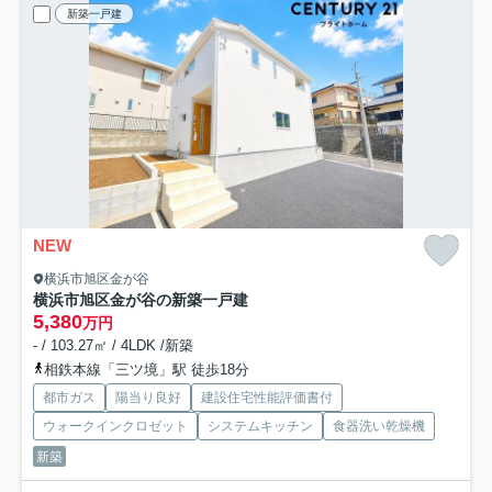
新築一戸建
NEW
横浜市旭区金が谷
横浜市旭区金が谷の新築一戸建
5,380
万円
- / 103.27㎡ / 4LDK /新築
相鉄本線「三ツ境」駅 徒歩18分
都市ガス
陽当り良好
建設住宅性能評価書付
ウォークインクロゼット
システムキッチン
食器洗い乾燥機
新築