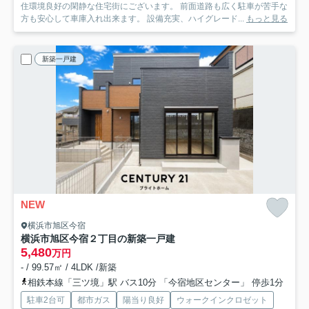
住環境良好の閑静な住宅街にございます。 前面道路も広く駐車が苦手な
方も安心して車庫入れ出来ます。 設備充実、ハイグレード...
もっと見る
新築一戸建
NEW
横浜市旭区今宿
横浜市旭区今宿２丁目の新築一戸建
5,480
万円
- / 99.57㎡ / 4LDK /新築
相鉄本線「三ツ境」駅 バス10分 「今宿地区センター」 停歩1分
駐車2台可
都市ガス
陽当り良好
ウォークインクロゼット