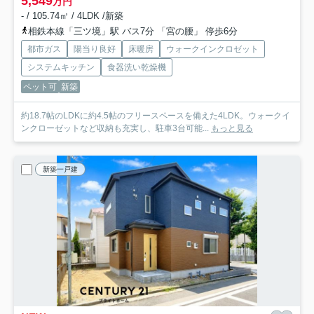
5,549
万円
- / 105.74㎡ / 4LDK /新築
相鉄本線「三ツ境」駅 バス7分 「宮の腰」 停歩6分
都市ガス
陽当り良好
床暖房
ウォークインクロゼット
システムキッチン
食器洗い乾燥機
ペット可
新築
約18.7帖のLDKに約4.5帖のフリースペースを備えた4LDK。ウォークイ
ンクローゼットなど収納も充実し、駐車3台可能...
もっと見る
新築一戸建