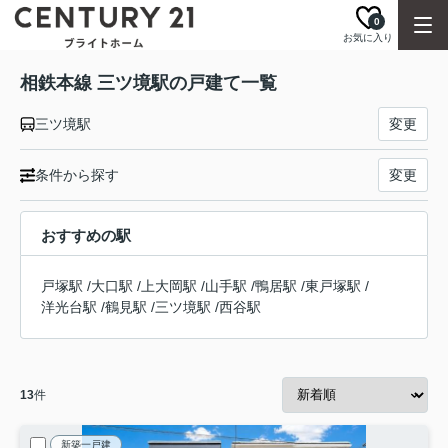
0
お気に入り
相鉄本線 三ツ境駅の戸建て一覧
三ツ境駅
変更
条件から探す
変更
おすすめの駅
戸塚駅
/
大口駅
/
上大岡駅
/
山手駅
/
鴨居駅
/
東戸塚駅
/
洋光台駅
/
鶴見駅
/
三ツ境駅
/
西谷駅
13
件
新築一戸建