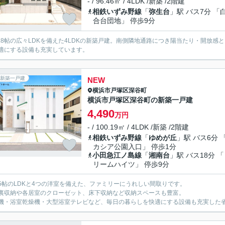
- / 96.46㎡ / 4LDK /新築 /2階建
相鉄いずみ野線
「
弥生台
」駅 バス7分 「
合台団地」 停歩9分
9.8帖の広々LDKを備えた4LDKの新築戸建。南側隣地通路につき陽当たり・開放感
適にする設備も充実しています。
新築一戸建
NEW
横浜市戸塚区
深谷町
横浜市戸塚区深谷町の新築一戸建
4,490
万円
- / 100.19㎡ / 4LDK /新築 /2階建
相鉄いずみ野線
「
ゆめが丘
」駅 バス6分 
カシア公園入口」 停歩1分
小田急江ノ島線
「
湘南台
」駅 バス18分 
リームハイツ」 停歩9分
.75帖のLDKと4つの洋室を備えた、ファミリーにうれしい間取りです。
裏収納や各居室のクローゼット、床下収納など収納スペースも豊富。
機・浴室乾燥機・大型浴室テレビなど、毎日の暮らしを快適にする設備も充実した