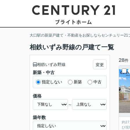
大口駅の新築戸建て・不動産をお探しならセンチュリー21
相鉄いずみ野線の戸建て一覧
28
件
相鉄いずみ野線
変更
新築・中古
指定しない
新築
中古
価格
～
築年数
約2
ひ現