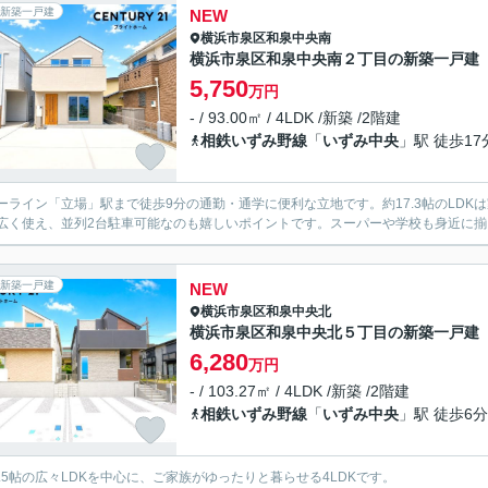
新築一戸建
NEW
横浜市泉区
和泉中央南
横浜市泉区和泉中央南２丁目の新築一戸建
5,750
万円
- / 93.00㎡ / 4LDK /新築 /2階建
相鉄いずみ野線
「
いずみ中央
」駅 徒歩17
ーライン「立場」駅まで徒歩9分の通勤・通学に便利な立地です。約17.3帖のLD
広く使え、並列2台駐車可能なのも嬉しいポイントです。スーパーや学校も身近に
新築一戸建
NEW
横浜市泉区
和泉中央北
横浜市泉区和泉中央北５丁目の新築一戸建
6,280
万円
- / 103.27㎡ / 4LDK /新築 /2階建
相鉄いずみ野線
「
いずみ中央
」駅 徒歩6分
1.5帖の広々LDKを中心に、ご家族がゆったりと暮らせる4LDKです。