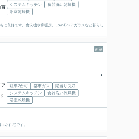
システムキッチン
食器洗い乾燥機
白百
浴室乾燥機
ともに良好です。食洗機や床暖房、Low-Eペアガラスなど暮らし
新築
「ア
駐車2台可
都市ガス
陽当り良好
システムキッチン
食器洗い乾燥機
「ド
浴室乾燥機
省エネ住宅です。