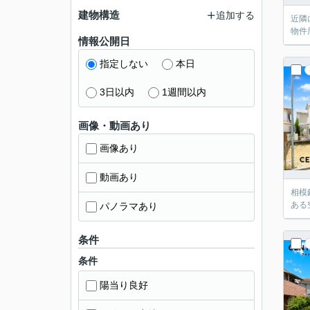
建物構造
追加する
近隣
物件
情報公開日
指定しない
本日
3日以内
1週間以内
画像・動画あり
画像あり
動画あり
相模
ある
パノラマあり
条件
条件
陽当り良好