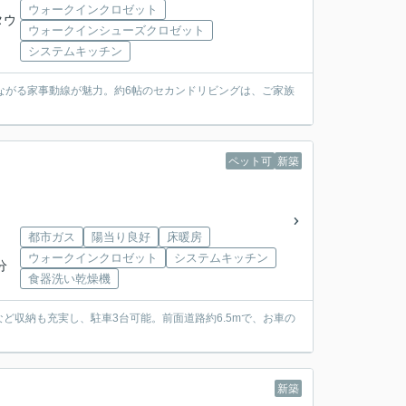
ウォークインクロゼット
タウ
ウォークインシューズクロゼット
システムキッチン
ながる家事動線が魅力。約6帖のセカンドリビングは、ご家族
ペット可
新築
都市ガス
陽当り良好
床暖房
ウォークインクロゼット
システムキッチン
分
食器洗い乾燥機
トなど収納も充実し、駐車3台可能。前面道路約6.5mで、お車の
新築