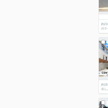
約2
のラ
約1
出し