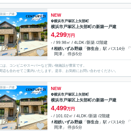
新築一戸建
NEW
横浜市戸塚区
上矢部町
横浜市戸塚区上矢部町の新築一戸建
4,299
万円
- / 99.98㎡ / 4LDK /新築 /2階建
相鉄いずみ野線
「
弥生台
」駅 バス14分 
岡津」 停歩5分
には、コンビニやスーパーなど買い物施設が豊富です。
周辺も合わせてご案内いたします。是非、お気軽にお問い合わせください。
新築一戸建
NEW
横浜市戸塚区
上矢部町
横浜市戸塚区上矢部町の新築一戸建
4,499
万円
- / 101.02㎡ / 4LDK /新築 /2階建
相鉄いずみ野線
「
弥生台
」駅 バス14分 
岡津」 停歩5分