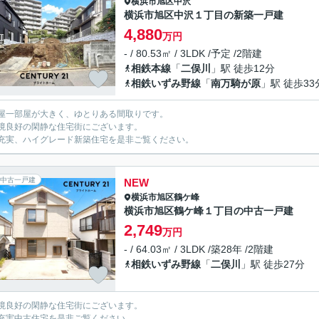
横浜市旭区
中沢
横浜市旭区中沢１丁目の新築一戸建
4,880
万円
- / 80.53㎡ / 3LDK /予定 /2階建
相鉄本線
「
二俣川
」駅 徒歩12分
相鉄いずみ野線
「
南万騎が原
」駅 徒歩33
屋一部屋が大きく、ゆとりある間取りです。
境良好の閑静な住宅街にございます。
充実、ハイグレード新築住宅を是非ご覧ください。
中古一戸建
NEW
横浜市旭区
鶴ケ峰
横浜市旭区鶴ケ峰１丁目の中古一戸建
2,749
万円
- / 64.03㎡ / 3LDK /築28年 /2階建
相鉄いずみ野線
「
二俣川
」駅 徒歩27分
境良好の閑静な住宅街にございます。
充実中古住宅を是非ご覧ください。