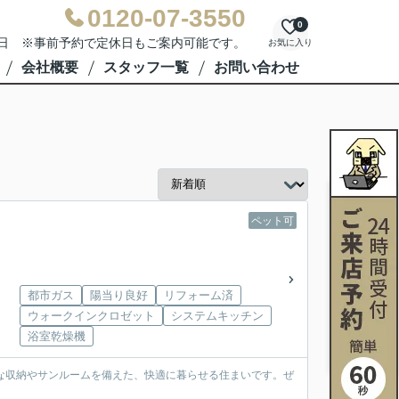
0120-07-3550
0
水曜日 ※事前予約で定休日もご案内可能です。
お気に入り
会社概要
スタッフ一覧
お問い合わせ
ペット可
都市ガス
陽当り良好
リフォーム済
ウォークインクロゼット
システムキッチン
浴室乾燥機
豊富な収納やサンルームを備えた、快適に暮らせる住まいです。ぜ