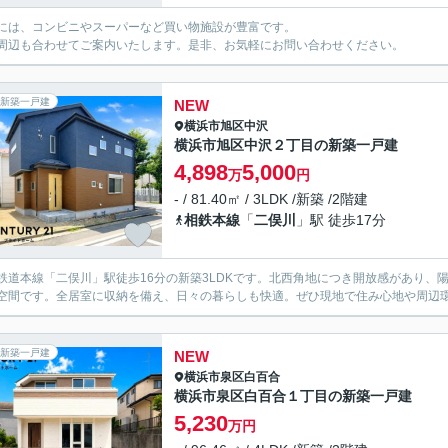
には、コンビニやスーパーなど買い物施設が豊富です。
周辺も合わせてご案内いたします。是非、お気軽にお問い合わせください。
新築一戸建
NEW
横浜市旭区
中沢
横浜市旭区中沢２丁目の新築一戸建
4,898
5,000
万
円
- / 81.40㎡ / 3LDK /新築 /2階建
相鉄本線
「
二俣川
」駅 徒歩17分
鉄道本線「二俣川」駅徒歩16分の新築3LDKです。北西角地につき開放感があり、陽
空間です。全居室に収納を備え、日々の暮らしも快適。ぜひ現地で住み心地や周辺
新築一戸建
NEW
横浜市泉区
白百合
横浜市泉区白百合１丁目の新築一戸建
5,230
万円