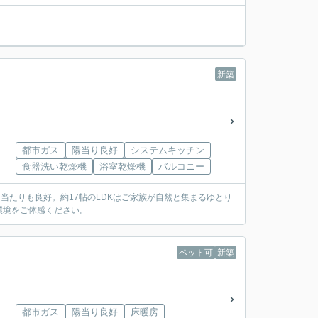
新築
都市ガス
陽当り良好
システムキッチン
食器洗い乾燥機
浴室乾燥機
バルコニー
当たりも良好。約17帖のLDKはご家族が自然と集まるゆとり
環境をご体感ください。
ペット可
新築
都市ガス
陽当り良好
床暖房