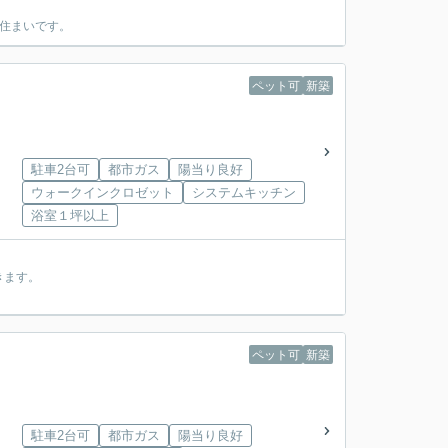
の住まいです。
ペット可
新築
駐車2台可
都市ガス
陽当り良好
ウォークインクロゼット
システムキッチン
浴室１坪以上
きます。
ペット可
新築
駐車2台可
都市ガス
陽当り良好