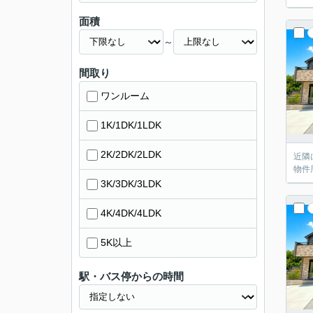
面積
～
間取り
ワンルーム
1K/1DK/1LDK
2K/2DK/2LDK
近隣
物件
3K/3DK/3LDK
4K/4DK/4LDK
5K以上
駅・バス停からの時間