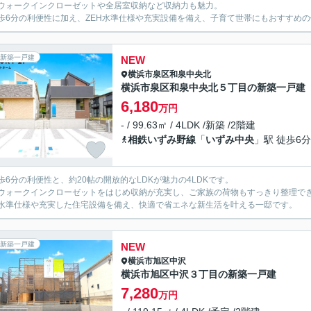
ウォークインクローゼットや全居室収納など収納力も魅力。
歩6分の利便性に加え、ZEH水準仕様や充実設備を備え、子育て世帯にもおすすめ
新築一戸建
NEW
横浜市泉区
和泉中央北
横浜市泉区和泉中央北５丁目の新築一戸建
6,180
万円
- / 99.63㎡ / 4LDK /新築 /2階建
相鉄いずみ野線
「
いずみ中央
」駅 徒歩6分
歩6分の利便性と、約20帖の開放的なLDKが魅力の4LDKです。
ウォークインクローゼットをはじめ収納が充実し、ご家族の荷物もすっきり整理で
H水準仕様や充実した住宅設備を備え、快適で省エネな新生活を叶える一邸です。
新築一戸建
NEW
横浜市旭区
中沢
横浜市旭区中沢３丁目の新築一戸建
7,280
万円