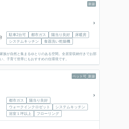
新築
駐車2台可
都市ガス
陽当り良好
床暖房
分
システムキッチン
食器洗い乾燥機
Kは家族が自然と集まるゆとりのある空間。全居室収納付きでお部
揃い、子育て世帯にもおすすめの住環境です。
ペット可
新築
都市ガス
陽当り良好
ウォークインクロゼット
システムキッチン
浴室１坪以上
フローリング