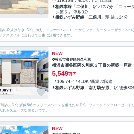
- / 119.15㎡ / 4LDK /予定 /2階建
相鉄本線
「
二俣川
」駅 バス7分 「ニュー
ン第５」 停歩3分
相鉄いずみ野線
「
二俣川
」駅 徒歩24分
1帖の吹抜け付きLDKに加え、インナーバルコニーからファミリークローゼットへつ
イフスタイルに合わせて自由に活用できます。
新築一戸建
NEW
横浜市瀬谷区
阿久和東
横浜市瀬谷区阿久和東３丁目の新築一戸建
5,549
万円
- / 105.74㎡ / 4LDK /新築 /2階建
相鉄いずみ野線
「
南万騎が原
」駅 徒歩30
8.7帖のLDKに約4.5帖のフリースペースを備えた4LDK。ウォークインクローゼッ
入れもスムーズな住まいです。
新築一戸建
NEW