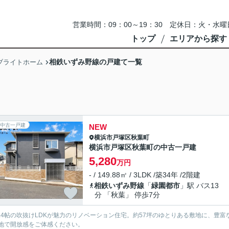
営業時間：09：00～19：30 定休日：火・
トップ
エリアから探す
相鉄いずみ野線の戸建て一覧
ブライトホーム
中古一戸建
NEW
横浜市戸塚区
秋葉町
横浜市戸塚区秋葉町の中古一戸建
5,280
万円
- / 149.88㎡ / 3LDK /築34年 /2階建
相鉄いずみ野線
「
緑園都市
」駅 バス13
分 「秋葉」 停歩7分
7.4帖の吹抜けLDKが魅力のリノベーション住宅。約57坪のゆとりある敷地に、
地で開放感をご体感ください。