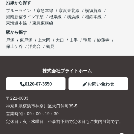
沿線から探す
ブルーライン
京急本線
京浜東北線
横須賀線
湘南新宿ライン宇須
根岸線
横浜線
相鉄本線
東海道本線
東急東横線
駅から探す
戸塚
東戸塚
上大岡
大口
山手
鴨居
妙蓮寺
保土ケ谷
洋光台
鶴見
株式会社ブライトホーム
0120-07-3550
お問い合わせ
〒221-0003
神奈川県横浜市神奈川区大口仲町35-5
営業時間：
09：00～19：30
定休日：
火・水曜日 ※事前予約で定休日もご案内可能です。