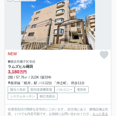
NEW
横浜市磯子区滝頭
ラムズヒル蒔田
3,180
万円
2階 / 57.76㎡ / 2LDK /築33年
根岸線「根岸」駅 バス12分 「仲之町」 停歩11分
陽当り良好
室内洗濯機置場
バルコニー
電気有
システムキッチン
独立洗面台
住環境良好の閑静な住宅街にございます。 好立地にあり、建物設備は充
実。 いつでも内見可能です。お気軽にお問い合わせくださ...
もっと見る