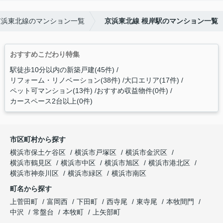
京浜東北線のマンション一覧
京浜東北線 根岸駅のマンション一覧
おすすめこだわり特集
駅徒歩10分以内の新築戸建(45件)
リフォーム・リノベーション(38件)
大口エリア(17件)
ペット可マンション(13件)
おすすめ収益物件(0件)
カースペース2台以上(0件)
市区町村から探す
横浜市保土ケ谷区
横浜市戸塚区
横浜市金沢区
横浜市鶴見区
横浜市中区
横浜市旭区
横浜市港北区
横浜市神奈川区
横浜市緑区
横浜市南区
町名から探す
上菅田町
富岡西
下田町
西寺尾
東寺尾
本牧間門
中沢
常盤台
本牧町
上矢部町