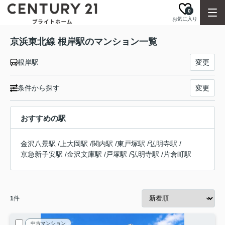
0
お気に入り
京浜東北線 根岸駅のマンション一覧
根岸駅
変更
条件から探す
変更
おすすめの駅
金沢八景駅
/
上大岡駅
/
関内駅
/
東戸塚駅
/
弘明寺駅
/
京急新子安駅
/
金沢文庫駅
/
戸塚駅
/
弘明寺駅
/
片倉町駅
1
件
中古マンション