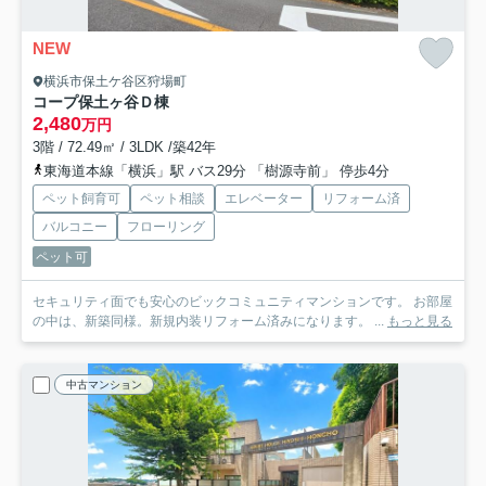
NEW
横浜市保土ケ谷区狩場町
コープ保土ヶ谷Ｄ棟
2,480
万円
3階 / 72.49㎡ / 3LDK /築42年
東海道本線「横浜」駅 バス29分 「樹源寺前」 停歩4分
ペット飼育可
ペット相談
エレベーター
リフォーム済
バルコニー
フローリング
ペット可
セキュリティ面でも安心のビックコミュニティマンションです。 お部屋
の中は、新築同様。新規内装リフォーム済みになります。 ...
もっと見る
中古マンション