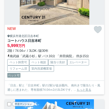
NEW
横浜市港北区日吉本町
コートハウス日吉本町
5,999
万円
2階 / 74.04㎡ / 3LDK /築30年
南武線「武蔵小杉」駅 バス16分 「井田病院」 停歩15分
ペット飼育可
ペット相談
陽当り良好
エレベーター
リフォーム済
室内洗濯機置場
ペット可
「日吉」駅と「日吉本町」駅の2駅が徒歩圏内。 南向きで陽当たり・風
通しに恵まれた、専有面積74.04ｍ2の3LDKです。...
もっと見る
中古マンション