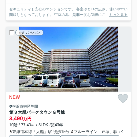
セキュリティも安心のマンションです。 各室ゆとりの広さ、使いやすい
間取りとなっております。 空室の為、是非一度お気軽にご...
もっと見る
中古マンション
NEW
横浜市栄区笠間
第３大船パークタウンＧ号棟
3,490
万円
10階 / 77.40㎡ / 3LDK /築43年
東海道本線「大船」駅 徒歩15分
ブルーライン「戸塚」駅 バス20分 「宮ノ前」 停歩7分