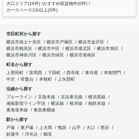
大口エリア(16件)
おすすめ収益物件(0件)
カースペース2台以上(0件)
市区町村から探す
横浜市保土ケ谷区
横浜市戸塚区
横浜市金沢区
横浜市鶴見区
横浜市中区
横浜市港北区
横浜市旭区
横浜市神奈川区
横浜市緑区
横浜市港南区
町名から探す
上菅田町
富岡西
下田町
西寺尾
東寺尾
本牧間門
中沢
常盤台
本牧町
上矢部町
沿線から探す
ブルーライン
京急本線
京浜東北線
横須賀線
湘南新宿ライン宇須
横浜線
根岸線
相鉄本線
東海道本線
東急東横線
駅から探す
戸塚
東戸塚
上大岡
鴨居
山手
大口
西谷
妙蓮寺
洋光台
鶴見