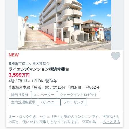
NEW
横浜市保土ケ谷区常盤台
ライオンズマンション横浜常盤台
3,599
万円
4階 / 78.13㎡ / 3LDK /築34年
東海道本線「横浜」駅 バス16分 「岡沢町」 停歩2分
陽当り良好
エレベーター
ウォークインクロゼット
室内洗濯機置場
バルコニー
フローリング
オートロック付き、セキュリティも安心のマンションです。 各室ゆとり
の広さ、使いやすい間取りとなっております。 空室の為、...
もっと見る