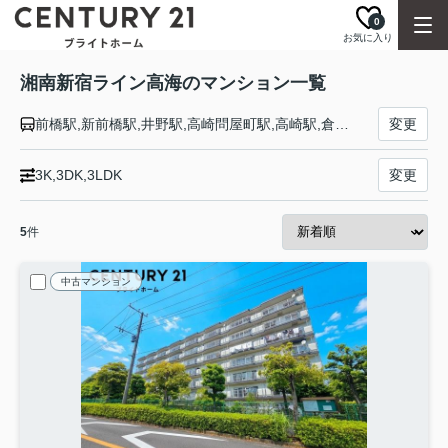
0
お気に入り
湘南新宿ライン高海のマンション一覧
前橋駅,新前橋駅,井野駅,高崎問屋町駅,高崎駅,倉賀野駅,新町駅,神保原駅,本庄駅,岡部駅,深谷駅,籠原駅,熊谷駅,行田駅,吹上駅,北鴻巣駅,鴻巣駅,北本駅,桶川駅,北上尾駅,上尾駅,宮原駅,大宮駅,浦和駅,赤羽駅,池袋駅,新宿駅,渋谷駅,恵比寿駅,大崎駅,武蔵小杉駅,横浜駅,戸塚駅,大船駅,藤沢駅,辻堂駅,茅ケ崎駅,平塚駅,大磯駅,二宮駅,国府津駅,鴨宮駅,小田原駅
変更
3K,3DK,3LDK
変更
5
件
中古マンション