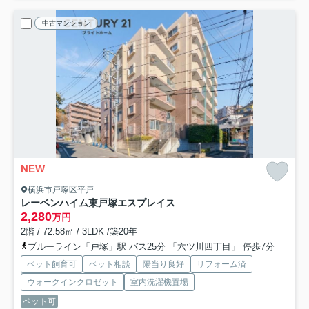
中古マンション
NEW
横浜市戸塚区平戸
レーベンハイム東戸塚エスプレイス
2,280
万円
2階 / 72.58㎡ / 3LDK /築20年
ブルーライン「戸塚」駅 バス25分 「六ツ川四丁目」 停歩7分
ペット飼育可
ペット相談
陽当り良好
リフォーム済
ウォークインクロゼット
室内洗濯機置場
ペット可