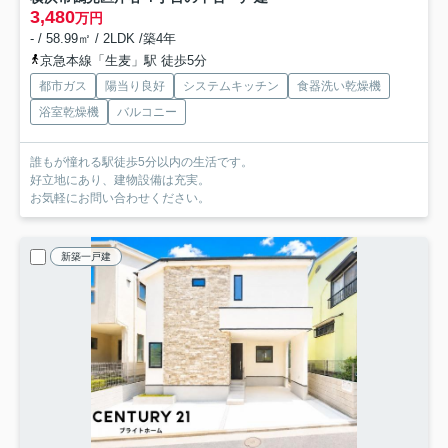
3,480
万円
- / 58.99㎡ / 2LDK /築4年
京急本線「生麦」駅 徒歩5分
都市ガス
陽当り良好
システムキッチン
食器洗い乾燥機
浴室乾燥機
バルコニー
誰もが憧れる駅徒歩5分以内の生活です。
好立地にあり、建物設備は充実。
お気軽にお問い合わせください。
新築一戸建