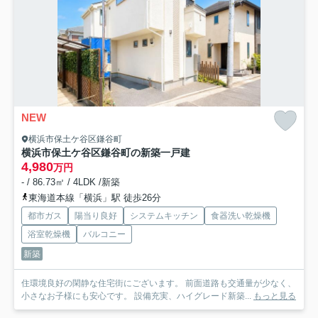
NEW
横浜市保土ケ谷区鎌谷町
横浜市保土ケ谷区鎌谷町の新築一戸建
4,980
万円
- / 86.73㎡ / 4LDK /新築
東海道本線「横浜」駅 徒歩26分
都市ガス
陽当り良好
システムキッチン
食器洗い乾燥機
浴室乾燥機
バルコニー
新築
住環境良好の閑静な住宅街にございます。 前面道路も交通量が少なく、
小さなお子様にも安心です。 設備充実、ハイグレード新築...
もっと見る