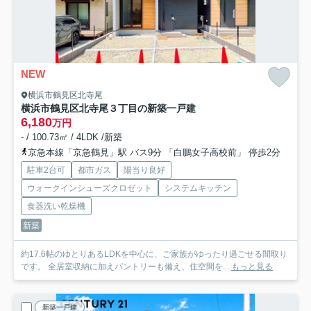
NEW
横浜市鶴見区北寺尾
横浜市鶴見区北寺尾３丁目の新築一戸建
6,180
万円
- / 100.73㎡ / 4LDK /新築
京急本線「京急鶴見」駅 バス9分 「白鵬女子高校前」 停歩2分
駐車2台可
都市ガス
陽当り良好
ウォークインシューズクロゼット
システムキッチン
食器洗い乾燥機
新築
約17.6帖のゆとりあるLDKを中心に、ご家族がゆったり過ごせる間取り
です。 全居室収納に加えパントリーも備え、住空間を...
もっと見る
新築一戸建