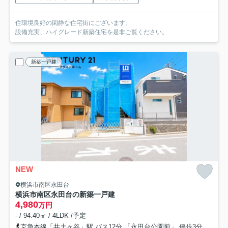
住環境良好の閑静な住宅街にございます。
設備充実、ハイグレード新築住宅を是非ご覧ください。
新築一戸建
NEW
横浜市南区永田台
横浜市南区永田台の新築一戸建
4,980
万円
- / 94.40㎡ / 4LDK /予定
京急本線「井土ヶ谷」駅 バス12分 「永田台公園前」 停歩3分