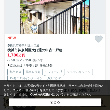
NEW
横浜市神奈川区大口通
横浜市神奈川区大口通の中古一戸建
1,780
万円
- / 58.62㎡ / 3SK /築65年
京急本線「子安」駅 徒歩15分
都市ガス
陽当り良好
リフォーム済
システムキッチン
TVモニタ付インターホン
ガスコンロ
当サイトでは、お客様の当サイト利用状況把握、サービス向上検討を目的と
検索条件を変更
まとめてお問い合わせ
して、クッキー（Cookie）を使用しています。
住環境良好の閑静な住宅街にございます。
詳しくは、当社の
「Cookieの取扱いについて」
をご確認ください。
３路線利用可能でアクセスも良好です。
庭付き平屋建て住宅を是非ご覧ください。
閉じる