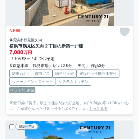
NEW
横浜市鶴見区矢向
横浜市鶴見区矢向２丁目の新築一戸建
7,080
万円
- / 105.98㎡ / 4LDK /予定
京急本線「鶴見市場」駅 バス9分 「矢向」 停歩3分
駐車2台可
都市ガス
陽当り良好
建設住宅性能評価書付
ウォークインクロゼット
システムキッチン
ペット可
新築
JR南武線「尻手」駅まで徒歩6分の好立地。 約19.3帖の広々LDKを中心
に、ご家族がゆったり暮らせる4LDKです。 Z...
もっと見る
新築一戸建