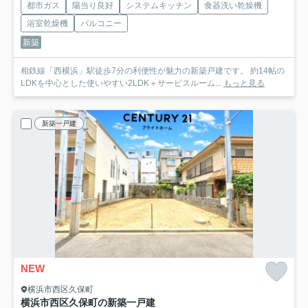
都市ガス
陽当り良好
システムキッチン
食器洗い乾燥機
浴室乾燥機
バルコニー
新築
相鉄線「西横浜」駅徒歩7分の利便性が魅力の新築戸建です。 約14帖の
LDKを中心とした使いやすい2LDK＋サービスルーム...
もっと見る
新築一戸建
NEW
横浜市西区久保町
横浜市西区久保町の新築一戸建