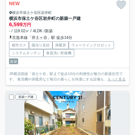
NEW
横浜市保土ケ谷区岩井町
横浜市保土ケ谷区岩井町の新築一戸建
6,599
万円
- / 119.02㎡ / 4LDK /新築
京急本線「井土ヶ谷」駅 徒歩14分
都市ガス
陽当り良好
床暖房
ウォークインクロゼット
システムキッチン
食器洗い乾燥機
新築
JR横須賀線「保土ケ谷」駅まで徒歩10分の利便性が魅力の新築住宅で
す。 食洗機や床暖房など毎日の暮らしを快適にする設備も...
もっと見る
新築一戸建