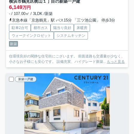
横浜市鶴見区梶山１丁目の新築一戸建
6,149
万円
- / 107.00㎡ / 3LDK /新築
京急本線「京急鶴見」駅 バス15分 「三ツ池公園」 停歩3分
駐車2台可
都市ガス
陽当り良好
床暖房
ウォークインクロゼット
システムキッチン
新築
住環境良好の閑静な住宅街にございます。 前面道路も交通量が少なく、
小さなお子様にも安心です。 設備充実、ハイグレード新築...
もっと見る
新築一戸建