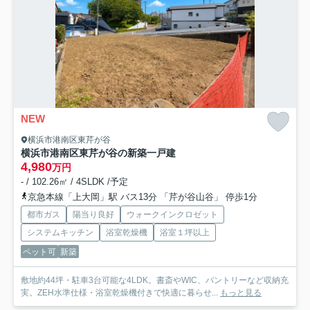
NEW
横浜市港南区東芹が谷
横浜市港南区東芹が谷の新築一戸建
4,980
万円
- / 102.26㎡ / 4SLDK /予定
京急本線「上大岡」駅 バス13分 「芹が谷山谷」 停歩1分
都市ガス
陽当り良好
ウォークインクロゼット
システムキッチン
浴室乾燥機
浴室１坪以上
ペット可
新築
敷地約44坪・駐車3台可能な4LDK。書斎やWIC、パントリーなど収納充
実。ZEH水準仕様・浴室乾燥機付きで快適に暮らせ...
もっと見る