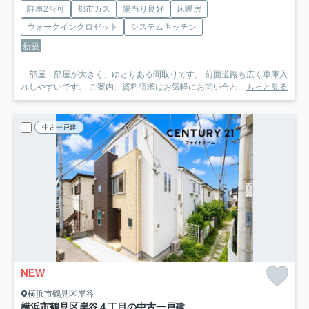
駐車2台可
都市ガス
陽当り良好
床暖房
ウォークインクロゼット
システムキッチン
新築
一部屋一部屋が大きく、ゆとりある間取りです。 前面道路も広く車庫入
れしやすいです。 ご案内、資料請求はお気軽にお問い合わ...
もっと見る
中古一戸建
NEW
横浜市鶴見区岸谷
横浜市鶴見区岸谷４丁目の中古一戸建