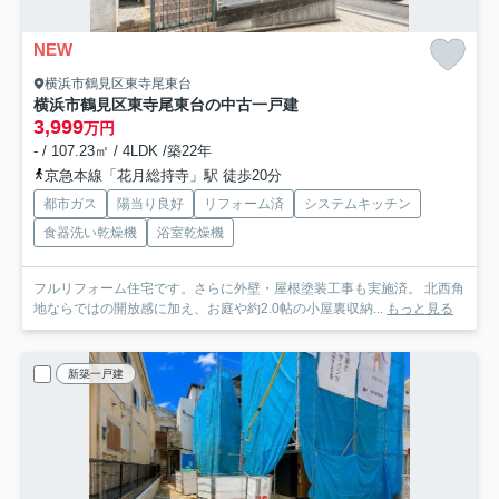
NEW
横浜市鶴見区東寺尾東台
横浜市鶴見区東寺尾東台の中古一戸建
3,999
万円
- / 107.23㎡ / 4LDK /築22年
京急本線「花月総持寺」駅 徒歩20分
都市ガス
陽当り良好
リフォーム済
システムキッチン
食器洗い乾燥機
浴室乾燥機
フルリフォーム住宅です。さらに外壁・屋根塗装工事も実施済。 北西角
地ならではの開放感に加え、お庭や約2.0帖の小屋裏収納...
もっと見る
新築一戸建