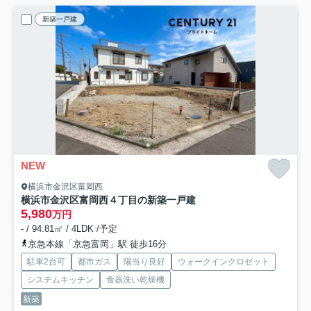
新築一戸建
NEW
横浜市金沢区富岡西
横浜市金沢区富岡西４丁目の新築一戸建
5,980
万円
- / 94.81㎡ / 4LDK /予定
京急本線「京急富岡」駅 徒歩16分
駐車2台可
都市ガス
陽当り良好
ウォークインクロゼット
システムキッチン
食器洗い乾燥機
新築