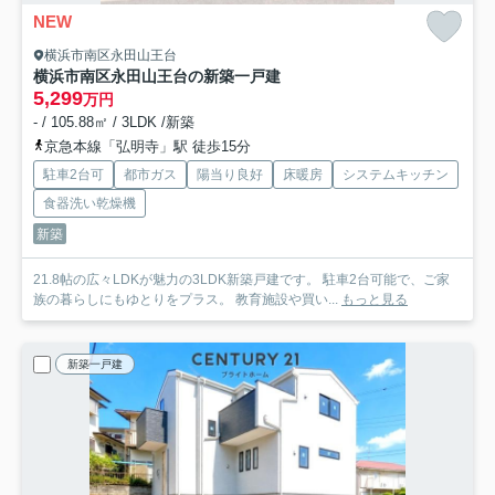
NEW
横浜市南区永田山王台
横浜市南区永田山王台の新築一戸建
5,299
万円
- / 105.88㎡ / 3LDK /新築
京急本線「弘明寺」駅 徒歩15分
駐車2台可
都市ガス
陽当り良好
床暖房
システムキッチン
食器洗い乾燥機
新築
21.8帖の広々LDKが魅力の3LDK新築戸建です。 駐車2台可能で、ご家
族の暮らしにもゆとりをプラス。 教育施設や買い...
もっと見る
新築一戸建