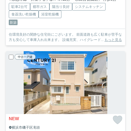
駐車2台可
都市ガス
陽当り良好
システムキッチン
食器洗い乾燥機
浴室乾燥機
新築
住環境良好の閑静な住宅街にございます。 前面道路も広く駐車が苦手な
方も安心して車庫入れ出来ます。 設備充実、ハイグレード...
もっと見る
中古一戸建
NEW
横浜市磯子区滝頭