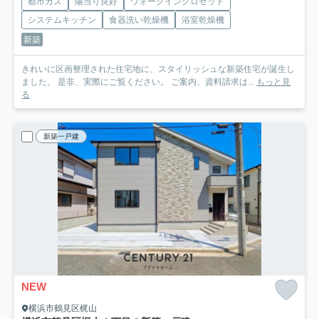
都市ガス
陽当り良好
ウォークインクロゼット
システムキッチン
食器洗い乾燥機
浴室乾燥機
新築
きれいに区画整理された住宅地に、スタイリッシュな新築住宅が誕生し
ました。 是非、実際にご覧ください。 ご案内、資料請求は...
もっと見
る
新築一戸建
NEW
横浜市鶴見区梶山