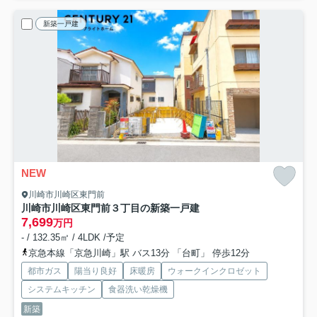
新築一戸建
NEW
川崎市川崎区東門前
川崎市川崎区東門前３丁目の新築一戸建
7,699
万円
- / 132.35㎡ / 4LDK /予定
京急本線「京急川崎」駅 バス13分 「台町」 停歩12分
都市ガス
陽当り良好
床暖房
ウォークインクロゼット
システムキッチン
食器洗い乾燥機
新築