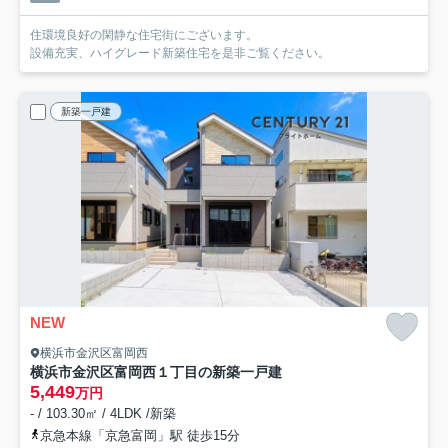
住環境良好の閑静な住宅街にございます。
設備充実、ハイグレード新築住宅を是非ご覧ください。
新築一戸建
NEW
横浜市金沢区富岡西
横浜市金沢区富岡西１丁目の新築一戸建
5,449
万円
- / 103.30㎡ / 4LDK /新築
京急本線「京急富岡」駅 徒歩15分