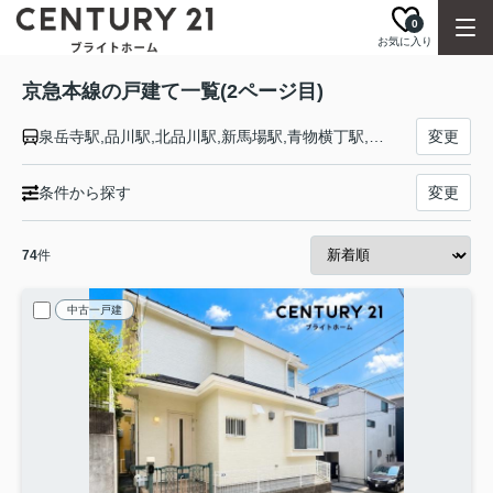
0
お気に入り
京急本線の戸建て一覧(2ページ目)
泉岳寺駅,品川駅,北品川駅,新馬場駅,青物横丁駅,鮫洲駅,立会川駅,大森海岸駅,平和島駅,大森町駅,梅屋敷駅,京急蒲田駅,雑色駅,六郷土手駅,京急川崎駅,八丁畷駅,鶴見市場駅,京急鶴見駅,花月総持寺駅,生麦駅,京急新子安駅,子安駅,神奈川新町駅,京急東神奈川駅,神奈川駅,横浜駅,戸部駅,日ノ出町駅,黄金町駅,南太田駅,井土ヶ谷駅,弘明寺駅,上大岡駅,屏風浦駅,杉田駅,京急富岡駅,能見台駅,金沢文庫駅,金沢八景駅,追浜駅,京急田浦駅,安針塚駅,逸見駅,汐入駅,横須賀中央駅,県立大学駅,堀ノ内駅,京急大津駅,馬堀海岸駅,浦賀駅
変更
条件から探す
変更
74
件
中古一戸建