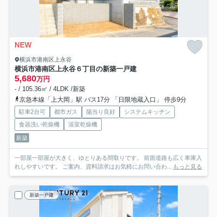
NEW
横浜市港南区上永谷
横浜市港南区上永谷６丁目の新築一戸建
5,680
万円
- / 105.36㎡ / 4LDK /新築
京急本線「上大岡」駅 バス17分 「日限地蔵入口」 停歩9分
駐車2台可
都市ガス
陽当り良好
システムキッチン
食器洗い乾燥機
浴室乾燥機
新築
一部屋一部屋が大きく、ゆとりある間取りです。 前面道路も広く車庫入
れしやすいです。 ご案内、資料請求はお気軽にお問い合わ...
もっと見る
新築一戸建