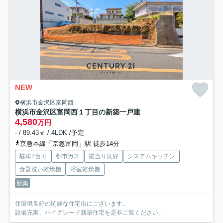
NEW
横浜市金沢区富岡西
横浜市金沢区富岡西１丁目の新築一戸建
4,580
万円
- / 89.43㎡ / 4LDK /予定
京急本線「京急富岡」駅 徒歩14分
駐車2台可
都市ガス
陽当り良好
システムキッチン
食器洗い乾燥機
浴室乾燥機
新築
住環境良好の閑静な住宅街にございます。
設備充実、ハイグレード新築住宅を是非ご覧ください。