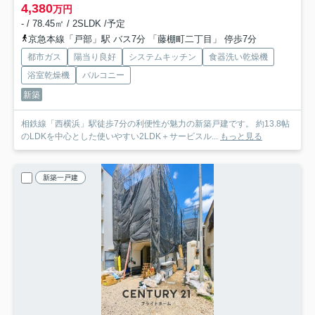
4,380
万円
- / 78.45㎡ / 2SLDK /予定
京急本線「戸部」駅 バス7分 「藤棚町二丁目」 停歩7分
都市ガス
陽当り良好
システムキッチン
食器洗い乾燥機
浴室乾燥機
バルコニー
新築
相鉄線「西横浜」駅徒歩7分の利便性が魅力の新築戸建です。 約13.8帖
のLDKを中心とした使いやすい2LDK＋サービスル...
もっと見る
新築一戸建