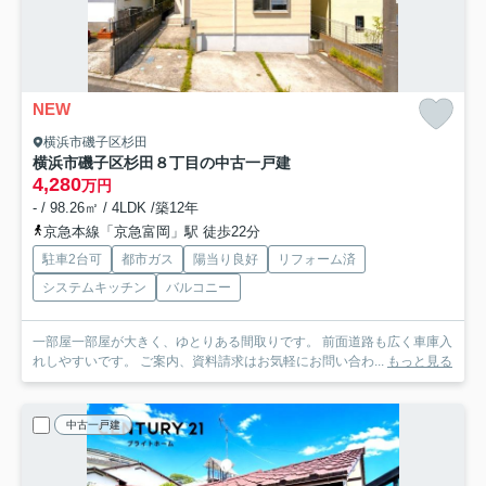
NEW
横浜市磯子区杉田
横浜市磯子区杉田８丁目の中古一戸建
4,280
万円
- / 98.26㎡ / 4LDK /築12年
京急本線「京急富岡」駅 徒歩22分
駐車2台可
都市ガス
陽当り良好
リフォーム済
システムキッチン
バルコニー
一部屋一部屋が大きく、ゆとりある間取りです。 前面道路も広く車庫入
れしやすいです。 ご案内、資料請求はお気軽にお問い合わ...
もっと見る
中古一戸建