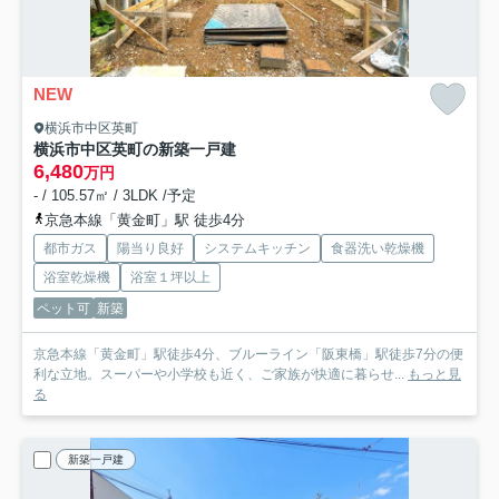
NEW
横浜市中区英町
横浜市中区英町の新築一戸建
6,480
万円
- / 105.57㎡ / 3LDK /予定
京急本線「黄金町」駅 徒歩4分
都市ガス
陽当り良好
システムキッチン
食器洗い乾燥機
浴室乾燥機
浴室１坪以上
ペット可
新築
京急本線「黄金町」駅徒歩4分、ブルーライン「阪東橋」駅徒歩7分の便
利な立地。スーパーや小学校も近く、ご家族が快適に暮らせ...
もっと見
る
新築一戸建