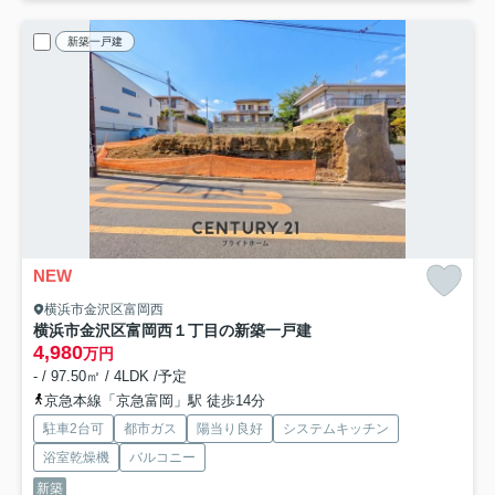
新築一戸建
NEW
横浜市金沢区富岡西
横浜市金沢区富岡西１丁目の新築一戸建
4,980
万円
- / 97.50㎡ / 4LDK /予定
京急本線「京急富岡」駅 徒歩14分
駐車2台可
都市ガス
陽当り良好
システムキッチン
浴室乾燥機
バルコニー
新築