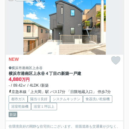
NEW
横浜市港南区上永谷
横浜市港南区上永谷４丁目の新築一戸建
4,880
万円
- / 89.42㎡ / 4LDK /新築
京急本線「上大岡」駅 バス17分 「日限地蔵入口」 停歩7分
都市ガス
陽当り良好
システムキッチン
食器洗い乾燥機
浴室乾燥機
浴室１坪以上
新築
住環境良好の閑静な住宅街にございます。 前面道路も交通量が少なく、