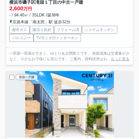
横浜市磯子区滝頭１丁目の中古一戸建
2,600
万円
- / 94.40㎡ / 3SLDK /築38年
京急本線「南太田」駅 徒歩32分
都市ガス
陽当り良好
リフォーム済
システムキッチン
バルコニー
TVモニタ付インターホン
一部屋一部屋が大きく、ゆとりある間取りです。 前面道路は交通量が少
なく、小さなお子様にも安心です。 ご案内、資料請求はお...
もっと見る
新築一戸建