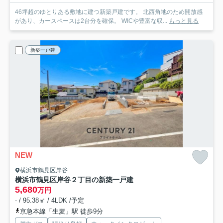
46坪超のゆとりある敷地に建つ新築戸建です。 北西角地のため開放感
があり、カースペースは2台分を確保。 WICや豊富な収...
もっと見る
新築一戸建
NEW
横浜市鶴見区岸谷
横浜市鶴見区岸谷２丁目の新築一戸建
5,680
万円
- / 95.38㎡ / 4LDK /予定
京急本線「生麦」駅 徒歩9分