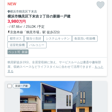
NEW
横浜市鶴見区下末吉
横浜市鶴見区下末吉２丁目の新築一戸建
3,980
万円
- / 87.66㎡ / 2SLDK /予定
京急本線「鶴見市場」駅 徒歩22分
都市ガス
陽当り良好
システムキッチン
食器洗い乾燥機
浴室乾燥機
バルコニー
ペット可
新築
鶴見駅徒歩19分。全居室収納に加え、サービスルームは書斎や趣味部
屋、収納スペースなどライフスタイルに合わせて活用できます...
もっと
見る
新築一戸建