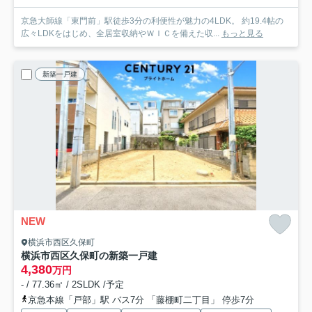
京急大師線「東門前」駅徒歩3分の利便性が魅力の4LDK。 約19.4帖の
広々LDKをはじめ、全居室収納やＷＩＣを備えた収...
もっと見る
新築一戸建
NEW
横浜市西区久保町
横浜市西区久保町の新築一戸建
4,380
万円
- / 77.36㎡ / 2SLDK /予定
京急本線「戸部」駅 バス7分 「藤棚町二丁目」 停歩7分