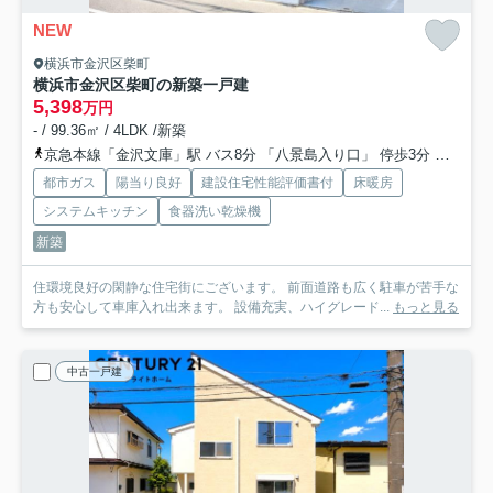
NEW
横浜市金沢区柴町
横浜市金沢区柴町の新築一戸建
5,398
万円
- / 99.36㎡ / 4LDK /新築
京急本線「金沢文庫」駅 バス8分 「八景島入り口」 停歩3分
京急逗
都市ガス
陽当り良好
建設住宅性能評価書付
床暖房
システムキッチン
食器洗い乾燥機
新築
住環境良好の閑静な住宅街にございます。 前面道路も広く駐車が苦手な
方も安心して車庫入れ出来ます。 設備充実、ハイグレード...
もっと見る
中古一戸建