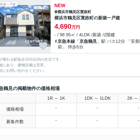
新築一戸建
NEW
横浜市鶴見区
寛政町
横浜市鶴見区寛政町の新築一戸建
4,690
万円
- / 98.95㎡ / 4LDK /新築 /2階建
京急本線
「
京急鶴見
」駅 バス12分 「安
前」 停歩5分
が憧れる駅徒歩10分以内の生活です。
地にあり、建物設備は充実。
軽にお問い合わせください。
急鶴見の掲載物件の価格相場
1R ～ 1K
1DK ～ 1LDK
2K ～ 
-
-
-
価格相場
-
-
-
募集件数