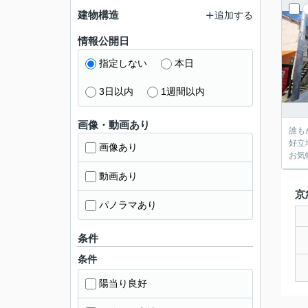
建物構造
追加する
情報公開日
指定しない
本日
3日以内
1週間以内
画像・動画あり
誰も
好立
画像あり
お気
動画あり
京
パノラマあり
条件
条件
陽当り良好