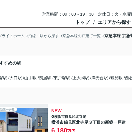
営業時間：09：00～19：30 定休日：火・
トップ
エリアから探す
京急本線 京急
ブライトホーム
沿線・駅から探す
京急本線の戸建て一覧
すすめの駅
塚駅
/
大口駅
/
山手駅
/
鴨居駅
/
東戸塚駅
/
上大岡駅
/
洋光台駅
/
鶴見駅
/
西
新築一戸建
NEW
横浜市鶴見区
北寺尾
横浜市鶴見区北寺尾３丁目の新築一戸建
6,180
万円