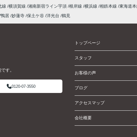
北線
横須賀線
湘南新宿ライン宇須
根岸線
横浜線
相鉄本線
東海道
鴨居
妙蓮寺
保土ケ谷
洋光台
鶴見
トップページ
スタッフ
能です。
お客様の声
0120-07-3550
ブログ
アクセスマップ
会社概要