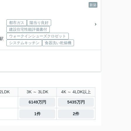
新築
都市ガス
陽当り良好
建設住宅性能評価書付
ウォークインシューズクロゼット
善駅
システムキッチン
食器洗い乾燥機
2LDK
3K ～ 3LDK
4K ～ 4LDK以上
6149万円
5435万円
1件
2件