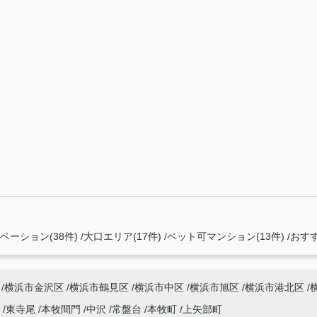
ーション(38件)
大口エリア(17件)
ペット可マンション(13件)
おすす
横浜市金沢区
横浜市鶴見区
横浜市中区
横浜市旭区
横浜市港北区
尾
東寺尾
本牧間門
中沢
常盤台
本牧町
上矢部町