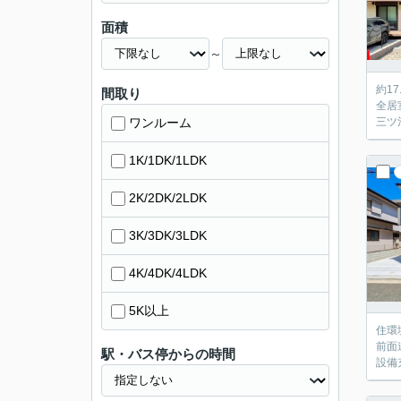
面積
～
約1
間取り
全居
ワンルーム
三ツ
1K/1DK/1LDK
2K/2DK/2LDK
3K/3DK/3LDK
4K/4DK/4LDK
5K以上
住環
前面
駅・バス停からの時間
設備