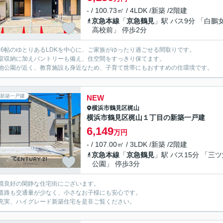
- / 100.73㎡ / 4LDK /新築 /2階建
京急本線
「
京急鶴見
」駅 バス9分 「白鵬
高校前」 停歩2分
7.6帖のゆとりあるLDKを中心に、ご家族がゆったり過ごせる間取りです。
室収納に加えパントリーも備え、住空間をすっきり保てます。
池公園が近く、教育施設も身近なため、子育て世帯にもおすすめの住環境です。
新築一戸建
NEW
横浜市鶴見区
梶山
横浜市鶴見区梶山１丁目の新築一戸建
6,149
万円
- / 107.00㎡ / 3LDK /新築 /2階建
京急本線
「
京急鶴見
」駅 バス15分 「三
公園」 停歩3分
境良好の閑静な住宅街にございます。
道路も交通量が少なく、小さなお子様にも安心です。
充実、ハイグレード新築住宅を是非ご覧ください。