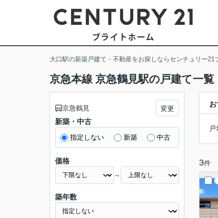
大口駅の新築戸建て・不動産をお探しならセンチュリー21
京急本線 京急鶴見駅の戸建て一覧
お
京急鶴見
変更
新築・中古
戸
指定しない
新築
中古
価格
3
件
～
築年数