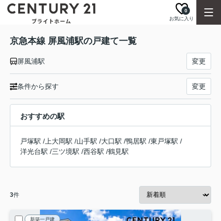
0
お気に入り
京急本線 屏風浦駅の戸建て一覧
屏風浦駅
変更
条件から探す
変更
おすすめの駅
戸塚駅
/
上大岡駅
/
山手駅
/
大口駅
/
鴨居駅
/
東戸塚駅
/
洋光台駅
/
三ツ境駅
/
西谷駅
/
鶴見駅
3
件
新築一戸建