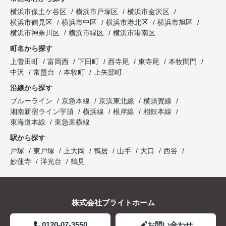
横浜市保土ケ谷区
横浜市戸塚区
横浜市金沢区
横浜市鶴見区
横浜市中区
横浜市港北区
横浜市旭区
横浜市神奈川区
横浜市緑区
横浜市港南区
町名から探す
上菅田町
富岡西
下田町
西寺尾
東寺尾
本牧間門
中沢
常盤台
本牧町
上矢部町
沿線から探す
ブルーライン
京急本線
京浜東北線
横須賀線
湘南新宿ライン宇須
横浜線
根岸線
相鉄本線
東海道本線
東急東横線
駅から探す
戸塚
東戸塚
上大岡
鴨居
山手
大口
西谷
妙蓮寺
洋光台
鶴見
株式会社ブライトホーム
0120-07-3550
お問い合わせ