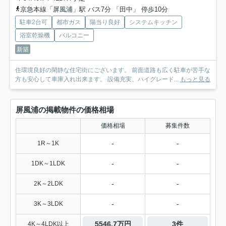
京急本線「屏風浦」駅 バス7分 「田中」 停歩10分
駐車2台可
都市ガス
陽当り良好
システムキッチン
浴室乾燥機
バルコニー
新築
住環境良好の閑静な住宅街にございます。 前面道路も広く駐車が苦手な
方も安心して車庫入れ出来ます。 設備充実、ハイグレード...
もっと見る
屏風浦の掲載物件の価格相場
価格相場
募集件数
-
-
1R～1K
-
-
1DK～1LDK
-
-
2K～2LDK
-
-
3K～3LDK
5546.7万円
3件
4K～4LDK以上