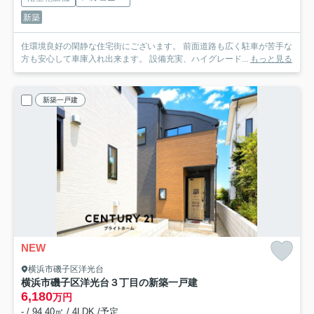
新築
住環境良好の閑静な住宅街にございます。 前面道路も広く駐車が苦手な
方も安心して車庫入れ出来ます。 設備充実、ハイグレード...
もっと見る
新築一戸建
NEW
横浜市磯子区洋光台
横浜市磯子区洋光台３丁目の新築一戸建
6,180
万円
- / 94.40㎡ / 4LDK /予定