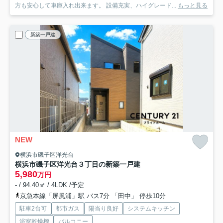
方も安心して車庫入れ出来ます。 設備充実、ハイグレード...
もっと見る
新築一戸建
NEW
横浜市磯子区洋光台
横浜市磯子区洋光台３丁目の新築一戸建
5,980
万円
- / 94.40㎡ / 4LDK /予定
京急本線「屏風浦」駅 バス7分 「田中」 停歩10分
駐車2台可
都市ガス
陽当り良好
システムキッチン
浴室乾燥機
バルコニー