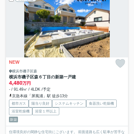
NEW
横浜市磯子区森
横浜市磯子区森６丁目の新築一戸建
4,480
万円
- / 91.49㎡ / 4LDK /予定
京急本線「屏風浦」駅 徒歩13分
都市ガス
陽当り良好
システムキッチン
食器洗い乾燥機
浴室乾燥機
浴室１坪以上
新築
住環境良好の閑静な住宅街にございます。 前面道路も広く駐車が苦手な