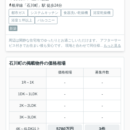
根岸線「石川町」駅 徒歩24分
都市ガス
システムキッチン
食器洗い乾燥機
浴室乾燥機
浴室１坪以上
バルコニー
新築
周辺は閑静な住宅地でゆったりとお過ごしいただけます。 アフターサー
ビス付きでお住まい後も安心です。 現地と合わせて同仕様...
もっと見る
石川町の掲載物件の価格相場
価格相場
募集件数
-
-
1R～1K
-
-
1DK～1LDK
-
-
2K～2LDK
-
-
3K～3LDK
5780万円
3件
4K～4LDK以上