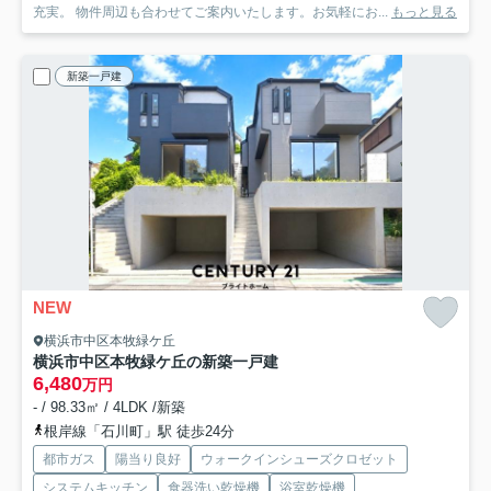
充実。 物件周辺も合わせてご案内いたします。お気軽にお...
もっと見る
新築一戸建
NEW
横浜市中区本牧緑ケ丘
横浜市中区本牧緑ケ丘の新築一戸建
6,480
万円
- / 98.33㎡ / 4LDK /新築
根岸線「石川町」駅 徒歩24分
都市ガス
陽当り良好
ウォークインシューズクロゼット
システムキッチン
食器洗い乾燥機
浴室乾燥機