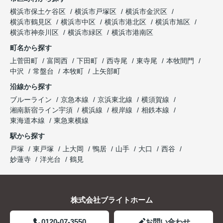
横浜市保土ケ谷区
横浜市戸塚区
横浜市金沢区
横浜市鶴見区
横浜市中区
横浜市港北区
横浜市旭区
横浜市神奈川区
横浜市緑区
横浜市港南区
町名から探す
上菅田町
富岡西
下田町
西寺尾
東寺尾
本牧間門
中沢
常盤台
本牧町
上矢部町
沿線から探す
ブルーライン
京急本線
京浜東北線
横須賀線
湘南新宿ライン宇須
横浜線
根岸線
相鉄本線
東海道本線
東急東横線
駅から探す
戸塚
東戸塚
上大岡
鴨居
山手
大口
西谷
妙蓮寺
洋光台
鶴見
株式会社ブライトホーム
0120-07-3550
お問い合わせ