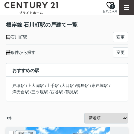
0
お気に入り
根岸線 石川町駅の戸建て一覧
石川町駅
変更
条件から探す
変更
おすすめの駅
戸塚駅
/
上大岡駅
/
山手駅
/
大口駅
/
鴨居駅
/
東戸塚駅
/
洋光台駅
/
三ツ境駅
/
西谷駅
/
鶴見駅
3
件
新築一戸建