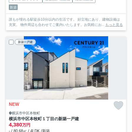
新築
誰もが憧れる駅徒歩10分以内の生活です。 好立地にあり、建物設備は
充実。 物件周辺も合わせてご案内いたします。お気軽にお...
もっと見る
新築一戸建
NEW
横浜市中区本牧町
横浜市中区本牧町１丁目の新築一戸建
4,380
万円
- / 80.68㎡ / 4LDK /新築