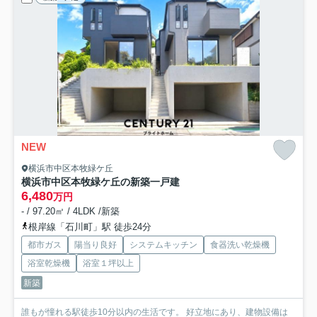
NEW
横浜市中区本牧緑ケ丘
横浜市中区本牧緑ケ丘の新築一戸建
6,480
万円
- / 97.20㎡ / 4LDK /新築
根岸線「石川町」駅 徒歩24分
都市ガス
陽当り良好
システムキッチン
食器洗い乾燥機
浴室乾燥機
浴室１坪以上
新築
誰もが憧れる駅徒歩10分以内の生活です。 好立地にあり、建物設備は