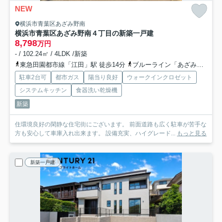
NEW
横浜市青葉区あざみ野南
横浜市青葉区あざみ野南４丁目の新築一戸建
8,798
万円
- / 102.24㎡ / 4LDK /新築
東急田園都市線「江田」駅 徒歩14分
ブルーライン「あざみ野」駅 バス8分 「あざみ野南四丁目」 停歩4分
駐車2台可
都市ガス
陽当り良好
ウォークインクロゼット
システムキッチン
食器洗い乾燥機
新築
住環境良好の閑静な住宅街にございます。 前面道路も広く駐車が苦手な
方も安心して車庫入れ出来ます。 設備充実、ハイグレード...
もっと見る
新築一戸建