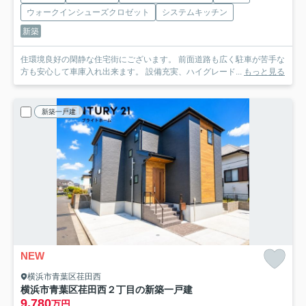
ウォークインシューズクロゼット
システムキッチン
新築
住環境良好の閑静な住宅街にございます。 前面道路も広く駐車が苦手な
方も安心して車庫入れ出来ます。 設備充実、ハイグレード...
もっと見る
新築一戸建
NEW
横浜市青葉区荏田西
横浜市青葉区荏田西２丁目の新築一戸建
9,780
万円