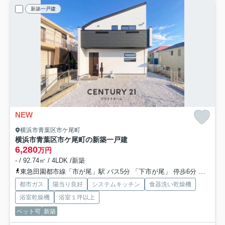
新築一戸建
NEW
横浜市青葉区市ケ尾町
横浜市青葉区市ケ尾町の新築一戸建
6,280
万円
- / 92.74㎡ / 4LDK /新築
東急田園都市線「市が尾」駅 バス5分 「下市が尾」 停歩6分
グリー
都市ガス
陽当り良好
システムキッチン
食器洗い乾燥機
浴室乾燥機
浴室１坪以上
ペット可
新築