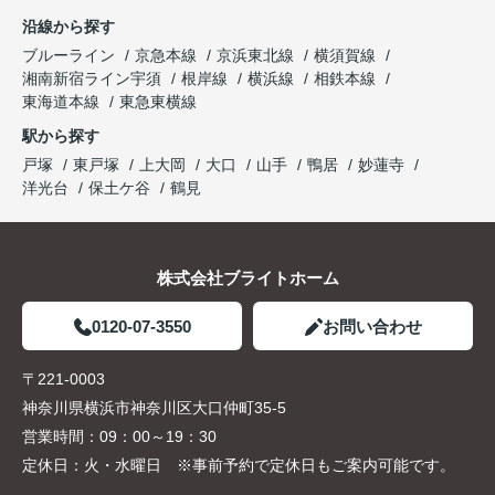
沿線から探す
ブルーライン
京急本線
京浜東北線
横須賀線
湘南新宿ライン宇須
根岸線
横浜線
相鉄本線
東海道本線
東急東横線
駅から探す
戸塚
東戸塚
上大岡
大口
山手
鴨居
妙蓮寺
洋光台
保土ケ谷
鶴見
株式会社ブライトホーム
0120-07-3550
お問い合わせ
〒221-0003
神奈川県横浜市神奈川区大口仲町35-5
営業時間：
09：00～19：30
定休日：
火・水曜日 ※事前予約で定休日もご案内可能です。