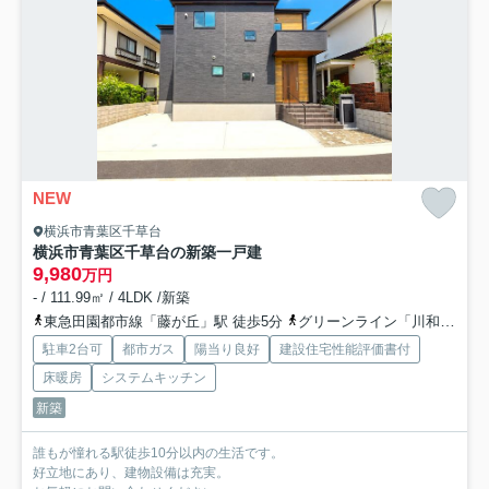
NEW
横浜市青葉区千草台
横浜市青葉区千草台の新築一戸建
9,980
万円
- / 111.99㎡ / 4LDK /新築
東急田園都市線「藤が丘」駅 徒歩5分
グリーンライン「川和町」駅 バス6分 「谷本小学校入口」 停歩14分
駐車2台可
都市ガス
陽当り良好
建設住宅性能評価書付
床暖房
システムキッチン
新築
誰もが憧れる駅徒歩10分以内の生活です。
好立地にあり、建物設備は充実。