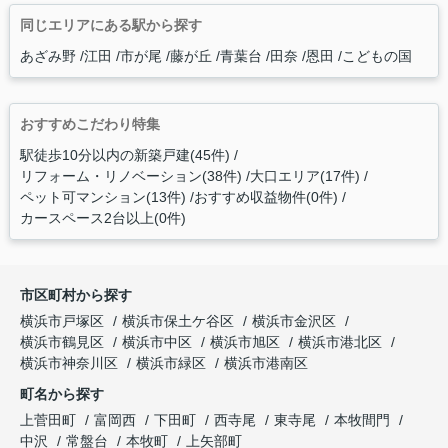
同じエリアにある駅から探す
あざみ野
江田
市が尾
藤が丘
青葉台
田奈
恩田
こどもの国
おすすめこだわり特集
駅徒歩10分以内の新築戸建(45件)
リフォーム・リノベーション(38件)
大口エリア(17件)
ペット可マンション(13件)
おすすめ収益物件(0件)
カースペース2台以上(0件)
市区町村から探す
横浜市戸塚区
横浜市保土ケ谷区
横浜市金沢区
横浜市鶴見区
横浜市中区
横浜市旭区
横浜市港北区
横浜市神奈川区
横浜市緑区
横浜市港南区
町名から探す
上菅田町
富岡西
下田町
西寺尾
東寺尾
本牧間門
中沢
常盤台
本牧町
上矢部町