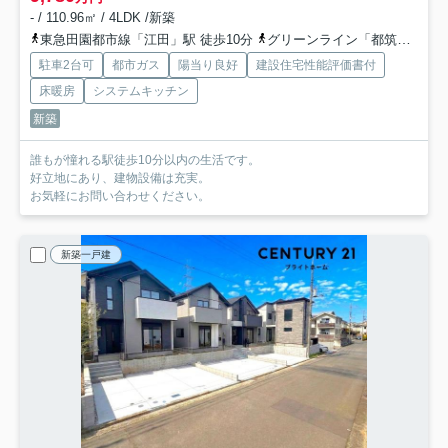
- / 110.96㎡ / 4LDK /新築
東急田園都市線「江田」駅 徒歩10分
グリーンライン「都筑ふれあいの丘」駅 バス7分 「富士塚」 停歩8分
駐車2台可
都市ガス
陽当り良好
建設住宅性能評価書付
床暖房
システムキッチン
新築
誰もが憧れる駅徒歩10分以内の生活です。
好立地にあり、建物設備は充実。
お気軽にお問い合わせください。
新築一戸建