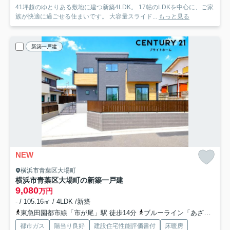
41坪超のゆとりある敷地に建つ新築4LDK。 17帖のLDKを中心に、ご家
族が快適に過ごせる住まいです。 大容量スライド...
もっと見る
新築一戸建
NEW
横浜市青葉区大場町
横浜市青葉区大場町の新築一戸建
9,080
万円
- / 105.16㎡ / 4LDK /新築
東急田園都市線「市が尾」駅 徒歩14分
ブルーライン「あざみ野」駅 バス10分 「大場坂上」 停歩10分
都市ガス
陽当り良好
建設住宅性能評価書付
床暖房