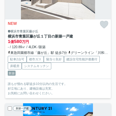
NEW
横浜市青葉区藤が丘
横浜市青葉区藤が丘１丁目の新築一戸建
1
580
億
万円
- / 120.89㎡ / 4LDK /新築
東急田園都市線「藤が丘」駅 徒歩7分
グリーンライン「川和町」駅 バス5分 「谷本小学校入口」 停歩14分
駐車2台可
都市ガス
陽当り良好
建設住宅性能評価書付
床暖房
システムキッチン
新築
誰もが憧れる駅徒歩10分以内の生活です。
好立地にあり、建物設備は充実。
お気軽にお問い合わせください。
新築一戸建