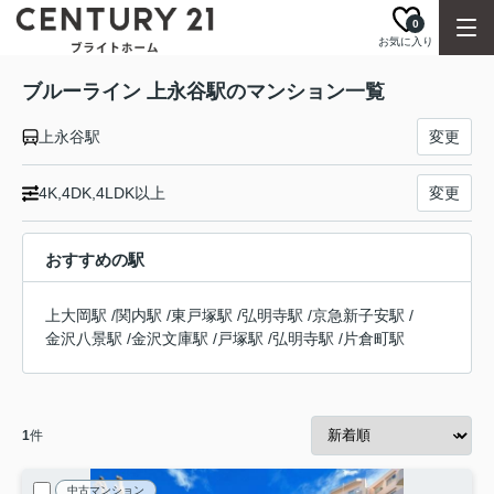
0
お気に入り
ブルーライン 上永谷駅のマンション一覧
上永谷駅
変更
4K,4DK,4LDK以上
変更
おすすめの駅
上大岡駅
/
関内駅
/
東戸塚駅
/
弘明寺駅
/
京急新子安駅
/
金沢八景駅
/
金沢文庫駅
/
戸塚駅
/
弘明寺駅
/
片倉町駅
1
件
中古マンション