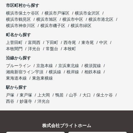
市区町村から探す
横浜市保土ケ谷区
横浜市戸塚区
横浜市金沢区
横浜市鶴見区
横浜市旭区
横浜市中区
横浜市港北区
横浜市神奈川区
横浜市磯子区
横浜市緑区
町名から探す
上菅田町
富岡西
下田町
西寺尾
東寺尾
中沢
本牧間門
洋光台
常盤台
本牧町
沿線から探す
ブルーライン
京急本線
京浜東北線
横須賀線
湘南新宿ライン宇須
横浜線
根岸線
相鉄本線
東海道本線
東急東横線
駅から探す
戸塚
東戸塚
上大岡
鴨居
山手
大口
保土ケ谷
西谷
妙蓮寺
洋光台
株式会社ブライトホーム