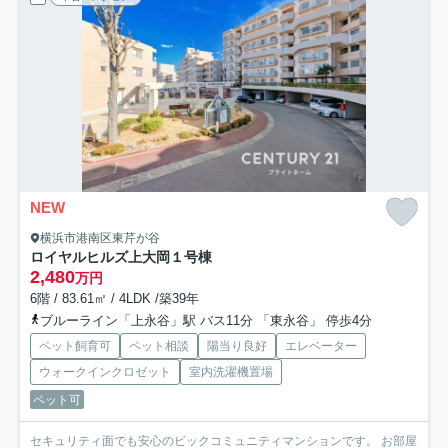
NEW
横浜市港南区東芹が谷
ロイヤルヒルズ上大岡１号棟
2,480
万円
6階 / 83.61㎡ / 4LDK /築39年
ブルーライン「上永谷」駅 バス11分 「東永谷」 停歩4分
ペット飼育可
ペット相談
陽当り良好
エレベーター
ウォークインクロゼット
室内洗濯機置場
ペット可
セキュリティ面でも安心のビックコミュニティマンションです。 お部屋