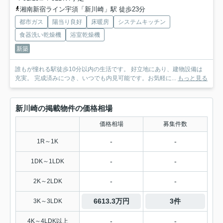
湘南新宿ライン宇須「新川崎」駅 徒歩23分
都市ガス
陽当り良好
床暖房
システムキッチン
食器洗い乾燥機
浴室乾燥機
新築
誰もが憧れる駅徒歩10分以内の生活です。 好立地にあり、建物設備は
充実。 完成済みにつき、いつでも内見可能です。お気軽に...
もっと見る
新川崎の掲載物件の価格相場
価格相場
募集件数
-
-
1R～1K
-
-
1DK～1LDK
-
-
2K～2LDK
6613.3万円
3件
3K～3LDK
-
-
4K～4LDK以上