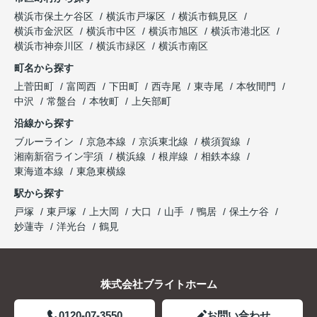
横浜市保土ケ谷区
横浜市戸塚区
横浜市鶴見区
横浜市金沢区
横浜市中区
横浜市旭区
横浜市港北区
横浜市神奈川区
横浜市緑区
横浜市南区
町名から探す
上菅田町
富岡西
下田町
西寺尾
東寺尾
本牧間門
中沢
常盤台
本牧町
上矢部町
沿線から探す
ブルーライン
京急本線
京浜東北線
横須賀線
湘南新宿ライン宇須
横浜線
根岸線
相鉄本線
東海道本線
東急東横線
駅から探す
戸塚
東戸塚
上大岡
大口
山手
鴨居
保土ケ谷
妙蓮寺
洋光台
鶴見
株式会社ブライトホーム
0120-07-3550
お問い合わせ