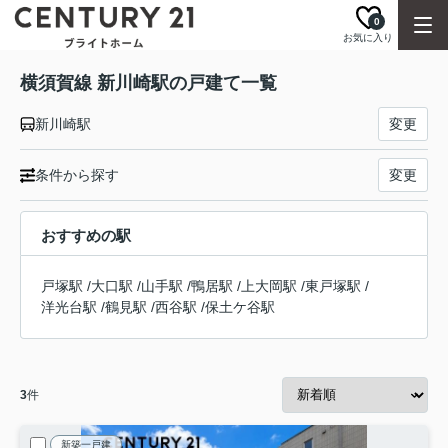
0
お気に入り
横須賀線 新川崎駅の戸建て一覧
新川崎駅
変更
条件から探す
変更
おすすめの駅
戸塚駅
/
大口駅
/
山手駅
/
鴨居駅
/
上大岡駅
/
東戸塚駅
/
洋光台駅
/
鶴見駅
/
西谷駅
/
保土ケ谷駅
3
件
新築一戸建