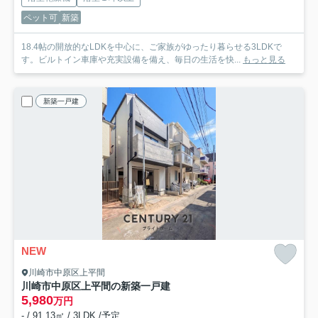
ペット可
新築
18.4帖の開放的なLDKを中心に、ご家族がゆったり暮らせる3LDKで
す。ビルトイン車庫や充実設備を備え、毎日の生活を快...
もっと見る
新築一戸建
NEW
川崎市中原区上平間
川崎市中原区上平間の新築一戸建
5,980
万円
- / 91.13㎡ / 3LDK /予定