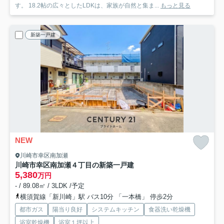
す。 18.2帖の広々としたLDKは、家族が自然と集ま...
もっと見る
新築一戸建
NEW
川崎市幸区南加瀬
川崎市幸区南加瀬４丁目の新築一戸建
5,380
万円
- / 89.08㎡ / 3LDK /予定
横須賀線「新川崎」駅 バス10分 「一本橋」 停歩2分
都市ガス
陽当り良好
システムキッチン
食器洗い乾燥機
浴室乾燥機
浴室１坪以上