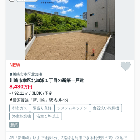
NEW
川崎市幸区北加瀬
川崎市幸区北加瀬１丁目の新築一戸建
8,480
万円
- / 92.11㎡ / 3LDK /予定
横須賀線「新川崎」駅 徒歩4分
都市ガス
陽当り良好
システムキッチン
食器洗い乾燥機
浴室乾燥機
浴室１坪以上
新築
JR「新川崎」駅まで徒歩4分、2路線を利用できる利便性の高い立地で