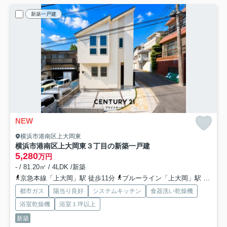
新築一戸建
NEW
横浜市港南区上大岡東
横浜市港南区上大岡東３丁目の新築一戸建
5,280
万円
- / 81.20㎡ / 4LDK /新築
京急本線「上大岡」駅 徒歩11分
ブルーライン「上大岡」駅 徒歩11分
都市ガス
陽当り良好
システムキッチン
食器洗い乾燥機
浴室乾燥機
浴室１坪以上
新築