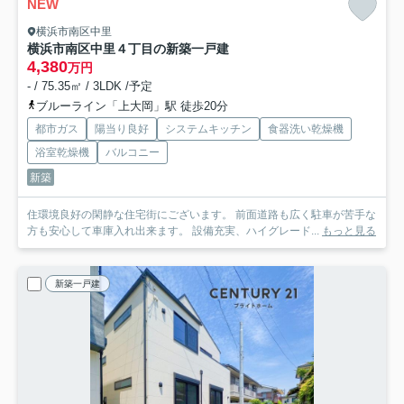
NEW
横浜市南区中里
横浜市南区中里４丁目の新築一戸建
4,380
万円
- / 75.35㎡ / 3LDK /予定
ブルーライン「上大岡」駅 徒歩20分
都市ガス
陽当り良好
システムキッチン
食器洗い乾燥機
浴室乾燥機
バルコニー
新築
住環境良好の閑静な住宅街にございます。 前面道路も広く駐車が苦手な
方も安心して車庫入れ出来ます。 設備充実、ハイグレード...
もっと見る
新築一戸建