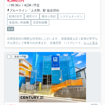
4,380
万円
- / 89.38㎡ / 4LDK /予定
ブルーライン「上大岡」駅 徒歩20分
駐車2台可
都市ガス
陽当り良好
システムキッチン
食器洗い乾燥機
浴室乾燥機
新築
住環境良好の閑静な住宅街にございます。 前面道路も広く駐車が苦手な
方も安心して車庫入れ出来ます。 設備充実、ハイグレード...
もっと見る
新築一戸建