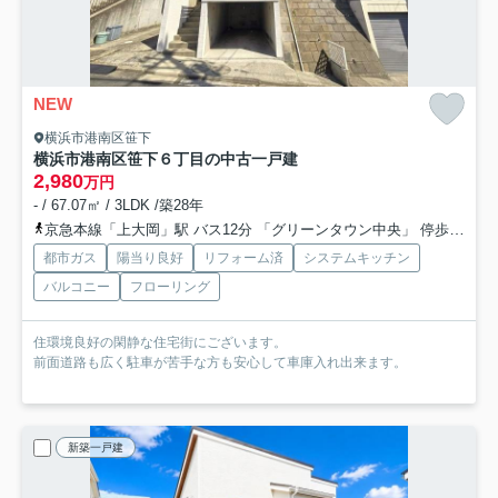
NEW
横浜市港南区笹下
横浜市港南区笹下６丁目の中古一戸建
2,980
万円
- / 67.07㎡ / 3LDK /築28年
京急本線「上大岡」駅 バス12分 「グリーンタウン中央」 停歩1分
都市ガス
陽当り良好
リフォーム済
システムキッチン
バルコニー
フローリング
住環境良好の閑静な住宅街にございます。
前面道路も広く駐車が苦手な方も安心して車庫入れ出来ます。
新築一戸建