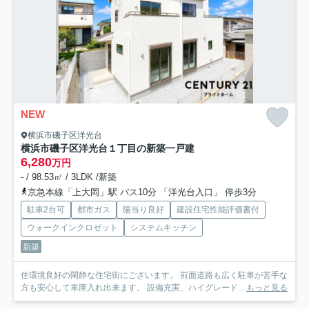
NEW
横浜市磯子区洋光台
横浜市磯子区洋光台１丁目の新築一戸建
6,280
万円
- / 98.53㎡ / 3LDK /新築
京急本線「上大岡」駅 バス10分 「洋光台入口」 停歩3分
駐車2台可
都市ガス
陽当り良好
建設住宅性能評価書付
ウォークインクロゼット
システムキッチン
新築
住環境良好の閑静な住宅街にございます。 前面道路も広く駐車が苦手な
方も安心して車庫入れ出来ます。 設備充実、ハイグレード...
もっと見る