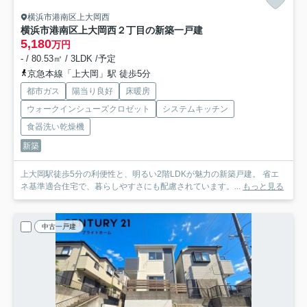
横浜市港南区上大岡西
横浜市港南区上大岡西２丁目の新築一戸建
5,180
万円
- / 80.53㎡ / 3LDK /予定
京急本線「上大岡」駅 徒歩5分
都市ガス
陽当り良好
床暖房
ウォークインシューズクロゼット
システムキッチン
食器洗い乾燥機
新築
上大岡駅徒歩5分の利便性と、明るい2階LDKが魅力の新築戸建。 省エ
ネ基準適合住宅で、暮らしやすさにも配慮されています。...
もっと見る
中古一戸建