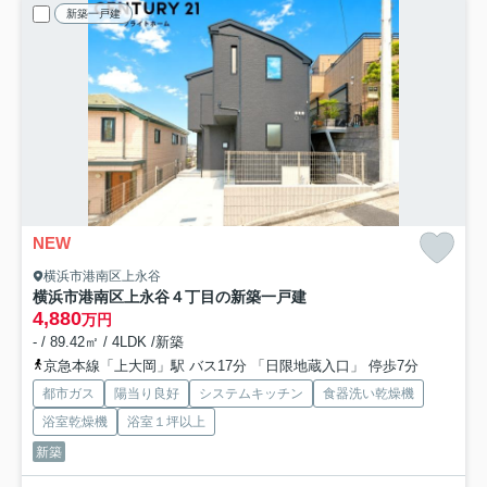
新築一戸建
NEW
横浜市港南区上永谷
横浜市港南区上永谷４丁目の新築一戸建
4,880
万円
- / 89.42㎡ / 4LDK /新築
京急本線「上大岡」駅 バス17分 「日限地蔵入口」 停歩7分
都市ガス
陽当り良好
システムキッチン
食器洗い乾燥機
浴室乾燥機
浴室１坪以上
新築