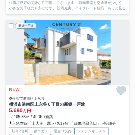
住環境良好の閑静な住宅街にございます。 前面道路も交通量が少なく、
小さなお子様にも安心です。 設備充実、ハイグレード新築...
もっと見る
新築一戸建
NEW
横浜市港南区上永谷
横浜市港南区上永谷６丁目の新築一戸建
5,680
万円
- / 105.36㎡ / 4LDK /新築
京急本線「上大岡」駅 バス17分 「日限地蔵入口」 停歩9分
駐車2台可
都市ガス
陽当り良好
システムキッチン