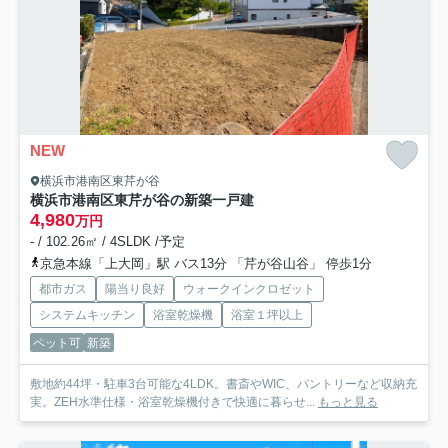
NEW
横浜市港南区東芹が谷
横浜市港南区東芹が谷の新築一戸建
4,980
万円
- / 102.26㎡ / 4SLDK /予定
京急本線「上大岡」駅 バス13分 「芹が谷山谷」 停歩1分
都市ガス
陽当り良好
ウォークインクロゼット
システムキッチン
浴室乾燥機
浴室１坪以上
ペット可
新築
敷地約44坪・駐車3台可能な4LDK。書斎やWIC、パントリーなど収納充
実。ZEH水準仕様・浴室乾燥機付きで快適に暮らせ...
もっと見る