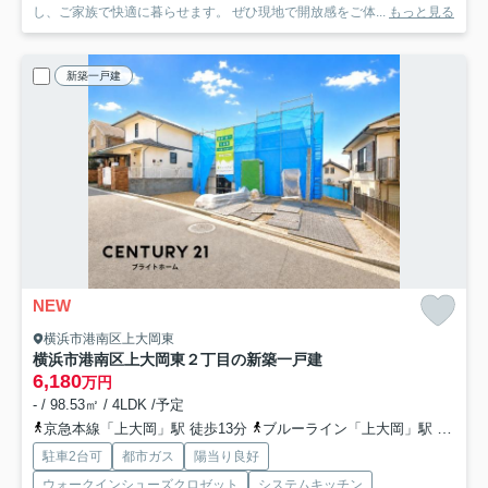
し、ご家族で快適に暮らせます。 ぜひ現地で開放感をご体...
もっと見る
新築一戸建
NEW
横浜市港南区上大岡東
横浜市港南区上大岡東２丁目の新築一戸建
6,180
万円
- / 98.53㎡ / 4LDK /予定
京急本線「上大岡」駅 徒歩13分
ブルーライン「上大岡」駅 徒歩13分
駐車2台可
都市ガス
陽当り良好
ウォークインシューズクロゼット
システムキッチン