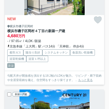
NEW
横浜市磯子区岡村
横浜市磯子区岡村４丁目の新築一戸建
4,680
万円
- / 97.65㎡ / 4LDK /新築
京急本線「上大岡」駅 バス14分 「天神前」 停歩4分
都市ガス
陽当り良好
システムキッチン
食器洗い乾燥機
浴室乾燥機
浴室１坪以上
新築
勾配天井が開放感を演出する18.2帖のLDKが魅力。 リビング・廊下収納
や全居室収納を備え、住空間をすっきり保てます。 ...
もっと見る
新築一戸建