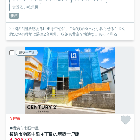
食器洗い乾燥機
新築
20.3帖の開放感あるLDKを中心に、ご家族がゆったり暮らせる4LDK。
約56坪の敷地に駐車2台可能、収納も豊富で快適な...
もっと見る
新築一戸建
NEW
横浜市南区中里
横浜市南区中里４丁目の新築一戸建