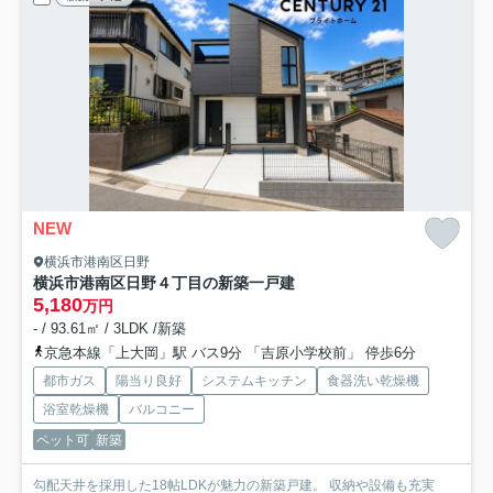
NEW
横浜市港南区日野
横浜市港南区日野４丁目の新築一戸建
5,180
万円
- / 93.61㎡ / 3LDK /新築
京急本線「上大岡」駅 バス9分 「吉原小学校前」 停歩6分
都市ガス
陽当り良好
システムキッチン
食器洗い乾燥機
浴室乾燥機
バルコニー
ペット可
新築
勾配天井を採用した18帖LDKが魅力の新築戸建。 収納や設備も充実