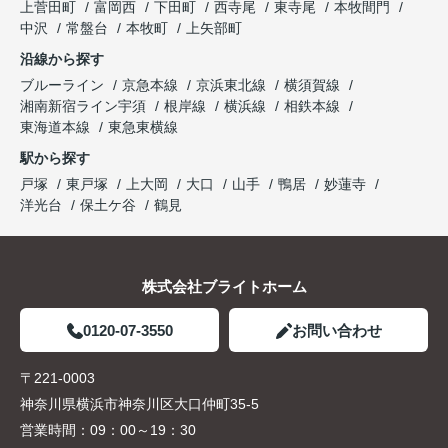
上菅田町
富岡西
下田町
西寺尾
東寺尾
本牧間門
中沢
常盤台
本牧町
上矢部町
沿線から探す
ブルーライン
京急本線
京浜東北線
横須賀線
湘南新宿ライン宇須
根岸線
横浜線
相鉄本線
東海道本線
東急東横線
駅から探す
戸塚
東戸塚
上大岡
大口
山手
鴨居
妙蓮寺
洋光台
保土ケ谷
鶴見
株式会社ブライトホーム
0120-07-3550
お問い合わせ
〒221-0003
神奈川県横浜市神奈川区大口仲町35-5
営業時間：
09：00～19：30