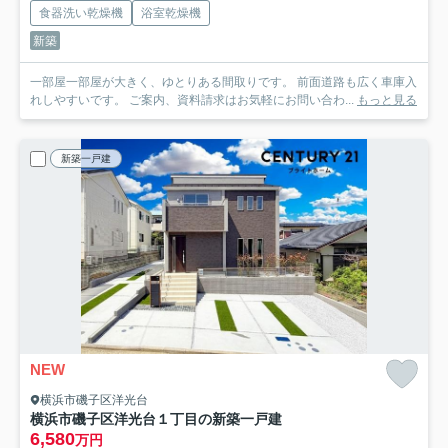
食器洗い乾燥機
浴室乾燥機
新築
一部屋一部屋が大きく、ゆとりある間取りです。 前面道路も広く車庫入
れしやすいです。 ご案内、資料請求はお気軽にお問い合わ...
もっと見る
新築一戸建
NEW
横浜市磯子区洋光台
横浜市磯子区洋光台１丁目の新築一戸建
6,580
万円