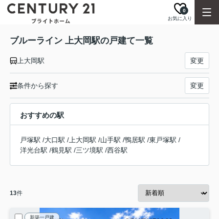
0
お気に入り
ブルーライン 上大岡駅の戸建て一覧
上大岡駅
変更
条件から探す
変更
おすすめの駅
戸塚駅
/
大口駅
/
上大岡駅
/
山手駅
/
鴨居駅
/
東戸塚駅
/
洋光台駅
/
鶴見駅
/
三ツ境駅
/
西谷駅
13
件
新築一戸建