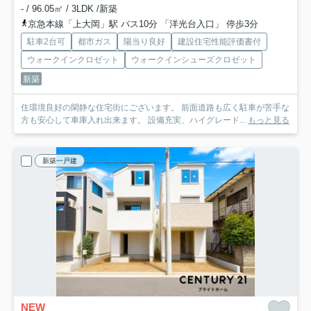
- / 96.05㎡ / 3LDK /新築
京急本線「上大岡」駅 バス10分 「洋光台入口」 停歩3分
駐車2台可
都市ガス
陽当り良好
建設住宅性能評価書付
ウォークインクロゼット
ウォークインシューズクロゼット
新築
住環境良好の閑静な住宅街にございます。 前面道路も広く駐車が苦手な
方も安心して車庫入れ出来ます。 設備充実、ハイグレード...
もっと見る
新築一戸建
NEW