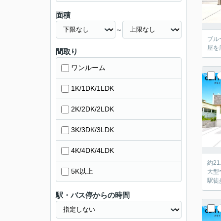
面積
～
ブル
屋を
間取り
ワンルーム
1K/1DK/1LDK
2K/2DK/2LDK
3K/3DK/3LDK
4K/4DK/4LDK
約2
5K以上
大型
駅徒
駅・バス停からの時間