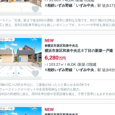
- / 93.00㎡ / 4LDK /新築 /2階建
相鉄いずみ野線
「
いずみ中央
」駅 徒歩17
ーライン「立場」駅まで徒歩9分の通勤・通学に便利な立地です。約17.3帖のLD
広く使え、並列2台駐車可能なのも嬉しいポイントです。スーパーや学校も身近に
新築一戸建
NEW
横浜市泉区
和泉中央北
横浜市泉区和泉中央北５丁目の新築一戸建
6,280
万円
- / 103.27㎡ / 4LDK /新築 /2階建
相鉄いずみ野線
「
いずみ中央
」駅 徒歩6分
1.5帖の広々LDKを中心に、ご家族がゆったりと暮らせる4LDKです。
ウォークインクローゼットや全居室収納など収納力も魅力。
歩6分の利便性に加え、ZEH水準仕様や充実設備を備え、子育て世帯にもおすすめ
新築一戸建
NEW
横浜市泉区
和泉中央北