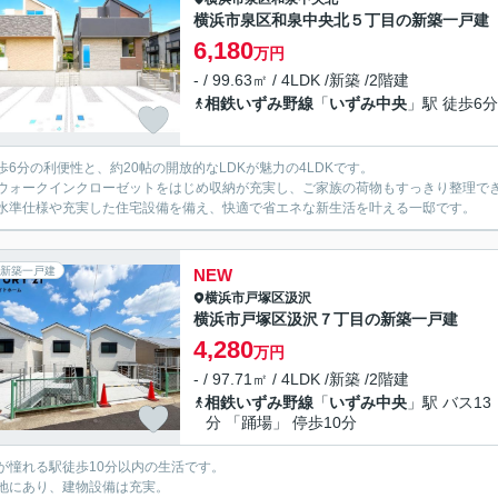
横浜市泉区和泉中央北５丁目の新築一戸建
6,180
万円
- / 99.63㎡ / 4LDK /新築 /2階建
相鉄いずみ野線
「
いずみ中央
」駅 徒歩6分
歩6分の利便性と、約20帖の開放的なLDKが魅力の4LDKです。
ウォークインクローゼットをはじめ収納が充実し、ご家族の荷物もすっきり整理で
H水準仕様や充実した住宅設備を備え、快適で省エネな新生活を叶える一邸です。
新築一戸建
NEW
横浜市戸塚区
汲沢
横浜市戸塚区汲沢７丁目の新築一戸建
4,280
万円
- / 97.71㎡ / 4LDK /新築 /2階建
相鉄いずみ野線
「
いずみ中央
」駅 バス13
分 「踊場」 停歩10分
が憧れる駅徒歩10分以内の生活です。
地にあり、建物設備は充実。