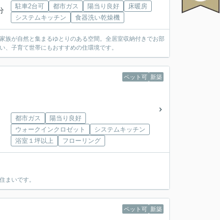
駐車2台可
都市ガス
陽当り良好
床暖房
分
システムキッチン
食器洗い乾燥機
Kは家族が自然と集まるゆとりのある空間。全居室収納付きでお部
揃い、子育て世帯にもおすすめの住環境です。
ペット可
新築
都市ガス
陽当り良好
ウォークインクロゼット
システムキッチン
浴室１坪以上
フローリング
の住まいです。
ペット可
新築