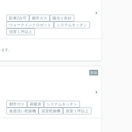
駐車2台可
都市ガス
陽当り良好
ウォークインクロゼット
システムキッチン
浴室１坪以上
きます。
新築
都市ガス
床暖房
システムキッチン
食器洗い乾燥機
浴室乾燥機
浴室１坪以上