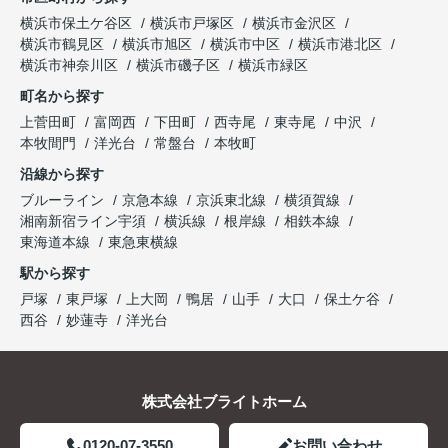
横浜市保土ケ谷区
横浜市戸塚区
横浜市金沢区
横浜市鶴見区
横浜市旭区
横浜市中区
横浜市港北区
横浜市神奈川区
横浜市磯子区
横浜市緑区
町名から探す
上菅田町
富岡西
下田町
西寺尾
東寺尾
中沢
本牧間門
洋光台
常盤台
本牧町
沿線から探す
ブルーライン
京急本線
京浜東北線
横須賀線
湘南新宿ライン宇須
横浜線
根岸線
相鉄本線
東海道本線
東急東横線
駅から探す
戸塚
東戸塚
上大岡
鴨居
山手
大口
保土ケ谷
西谷
妙蓮寺
洋光台
株式会社ブライトホーム
0120-07-3550
お問い合わせ