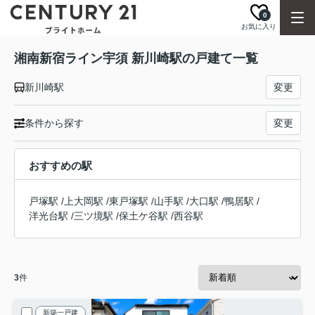
0
お気に入り
湘南新宿ライン宇須 新川崎駅の戸建て一覧
新川崎駅
変更
条件から探す
変更
おすすめの駅
戸塚駅
/
上大岡駅
/
東戸塚駅
/
山手駅
/
大口駅
/
鴨居駅
/
洋光台駅
/
三ツ境駅
/
保土ケ谷駅
/
西谷駅
3
件
新築一戸建