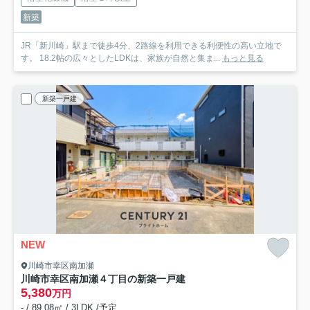
新築
JR「新川崎」駅まで徒歩4分、2路線を利用できる利便性の高い立地で
す。 18.2帖の広々としたLDKは、家族が自然と集ま...
もっと見る
新築一戸建
NEW
川崎市幸区南加瀬
川崎市幸区南加瀬４丁目の新築一戸建
5,380
万円
- / 89.08㎡ / 3LDK /予定