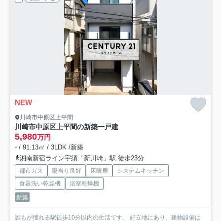
NEW
川崎市中原区上平間
川崎市中原区上平間の新築一戸建
5,980
万円
- / 91.13㎡ / 3LDK /新築
湘南新宿ライン宇須「新川崎」駅 徒歩23分
都市ガス
陽当り良好
床暖房
システムキッチン
食器洗い乾燥機
浴室乾燥機
新築
誰もが憧れる駅徒歩10分以内の生活です。 好立地にあり、建物設備は