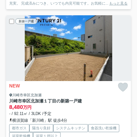
充実。 完成済みにつき、いつでも内見可能です。お気軽に...
もっと見る
新築一戸建
NEW
川崎市幸区北加瀬
川崎市幸区北加瀬１丁目の新築一戸建
8,480
万円
- / 92.11㎡ / 3LDK /予定
横須賀線「新川崎」駅 徒歩4分
都市ガス
陽当り良好
システムキッチン
食器洗い乾燥機
浴室乾燥機
浴室１坪以上