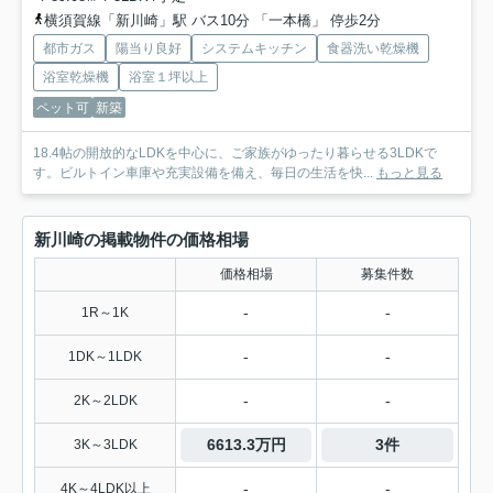
横須賀線「新川崎」駅 バス10分 「一本橋」 停歩2分
都市ガス
陽当り良好
システムキッチン
食器洗い乾燥機
浴室乾燥機
浴室１坪以上
ペット可
新築
18.4帖の開放的なLDKを中心に、ご家族がゆったり暮らせる3LDKで
す。ビルトイン車庫や充実設備を備え、毎日の生活を快...
もっと見る
新川崎の掲載物件の価格相場
価格相場
募集件数
-
-
1R～1K
-
-
1DK～1LDK
-
-
2K～2LDK
6613.3万円
3件
3K～3LDK
-
-
4K～4LDK以上