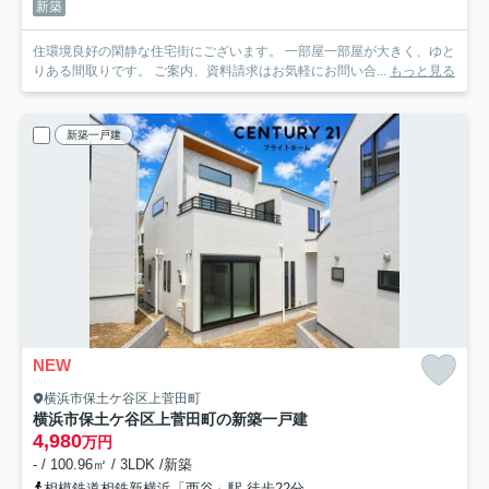
新築
住環境良好の閑静な住宅街にございます。 一部屋一部屋が大きく、ゆと
りある間取りです。 ご案内、資料請求はお気軽にお問い合...
もっと見る
新築一戸建
NEW
横浜市保土ケ谷区上菅田町
横浜市保土ケ谷区上菅田町の新築一戸建
4,980
万円
- / 100.96㎡ / 3LDK /新築
相模鉄道相鉄新横浜「西谷」駅 徒歩22分