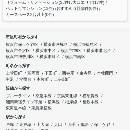
リフォーム・リノベーション(38件)
大口エリア(17件)
ペット可マンション(13件)
おすすめ収益物件(0件)
カースペース2台以上(0件)
市区町村から探す
横浜市保土ケ谷区
横浜市戸塚区
横浜市鶴見区
横浜市金沢区
横浜市中区
横浜市旭区
横浜市港北区
横浜市神奈川区
横浜市緑区
横浜市南区
町名から探す
上菅田町
富岡西
下田町
西寺尾
東寺尾
本牧間門
中沢
常盤台
本牧町
上矢部町
沿線から探す
ブルーライン
京急本線
京浜東北線
横須賀線
湘南新宿ライン宇須
横浜線
根岸線
相鉄本線
東海道本線
東急東横線
駅から探す
戸塚
東戸塚
上大岡
大口
山手
鴨居
保土ケ谷