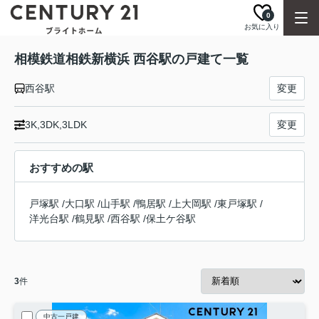
0
お気に入り
相模鉄道相鉄新横浜 西谷駅の戸建て一覧
西谷駅
変更
3K,3DK,3LDK
変更
おすすめの駅
戸塚駅
/
大口駅
/
山手駅
/
鴨居駅
/
上大岡駅
/
東戸塚駅
/
洋光台駅
/
鶴見駅
/
西谷駅
/
保土ケ谷駅
3
件
中古一戸建