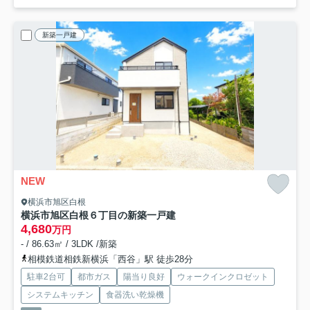
新築一戸建
NEW
横浜市旭区白根
横浜市旭区白根６丁目の新築一戸建
4,680
万円
- / 86.63㎡ / 3LDK /新築
相模鉄道相鉄新横浜「西谷」駅 徒歩28分
駐車2台可
都市ガス
陽当り良好
ウォークインクロゼット
システムキッチン
食器洗い乾燥機