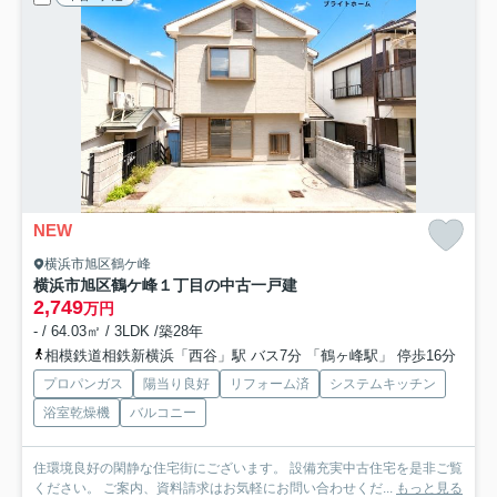
NEW
横浜市旭区鶴ケ峰
横浜市旭区鶴ケ峰１丁目の中古一戸建
2,749
万円
- / 64.03㎡ / 3LDK /築28年
相模鉄道相鉄新横浜「西谷」駅 バス7分 「鶴ヶ峰駅」 停歩16分
プロパンガス
陽当り良好
リフォーム済
システムキッチン
浴室乾燥機
バルコニー
住環境良好の閑静な住宅街にございます。 設備充実中古住宅を是非ご覧
ください。 ご案内、資料請求はお気軽にお問い合わせくだ...
もっと見る